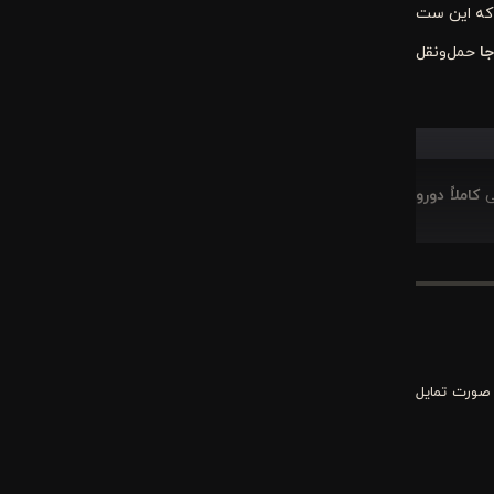
ی که این ست
ا
حمل‌ونقل
ی
کاملاً دورو
رنگی جذاب،
 این ست را
 صورت تمایل
یز