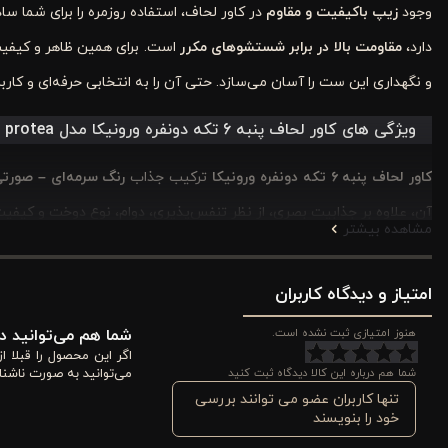
وجود
زیپ باکیفیت و مقاوم
در کاور لحاف، استفاده روزمره را برای شما س
دارد،
مقاومت بالا در برابر شستشوهای مکرر
است. برای همین ظاهر و کیفیت 
و نگهداری این ست را آسان می‌سازد. حتی آن را به انتخابی حرفه‌ای و کاربر
ویژگی های کاور لحاف پنبه 6 تکه دونفره ورونیکا مدل protea دورو سرمه ای صورتی
کاور لحاف پنبه ۶ تکه دونفره ورونیکا
ترکیب جذاب
رنگ سرمه‌ای
–
صورتی
آن، علاوه بر جذابیت بصری، از نظر تنفس‌پذیری، دوام، نوع دوخت و کیفی
مشاهده بیشتر
1. هماهنگی رنگ سرمه‌ای – صورتی برای ایجاد آرامش و جذابیت دکور
امتیاز و دیدگاه کاربران
رنگ
سرمه‌ای
حس عمق، آرامش و ثبات را القا می‌کند. در حالی‌ که
صورتی 
هنوز امتیازی ثبت نشده است.
شما هم می‌توانید در
مخصوصاً زمانی که نور شب یا چراغ‌های گرم اتاق روی آن می‌تابد، جلوه‌ا
اگر این محصول را قبلا 
شما هم درباره این کالا دیدگاه ثبت کنید
می‌توانید به صورت ناشنا
باتوجه به اندازه های زیر انتخاب کنید:
تنها کاربران عضو می توانند بررسی
ابعاد
خود را بنویسند
50*70
2 روبالشتی ساده، 2 روبالشتی طرحدار