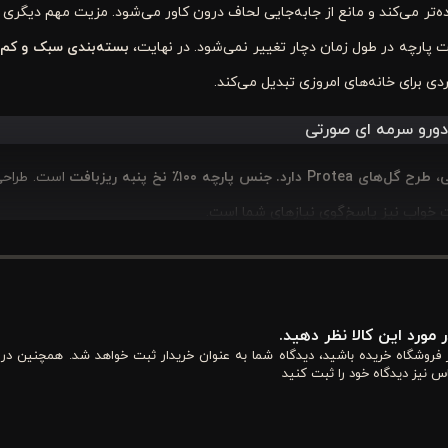
اده‌تر می‌کند و مانع از جابه‌جایی لحاف درون کاور می‌شود. مزیت مهم دیگر
پارچه در طول زمان دچار تغییر نمی‌شود. در نهایت،
بسته‌بندی سبک و کم‌ج
دی برای خانه‌های امروزی تبدیل می‌کند.
، طرح گل‌های
Protea
دارد. جنس پارچه ۱۰۰
٪
نخ پنبه ریزبافت
است. طراح
ت خواب نیز پاسخ‌گوی نیازهای شما است.
ملایم
انرژی مثبت، لطافت و حس زندگی را وارد فضا می‌کند. این کنتراست 
 مورد این کالا نظر دهید.
ی هنری و احساسی ایجاد می‌کند. شما می توانید سایز مناسب و استانداردی از
از فروشگاه خریده باشید، دیدگاه شما به عنوان خریدار ثبت خواهد شد. همچنین در
س نیز دیدگاه خود را ثبت کنید
اجزای سرویس خواب
سا
کویین