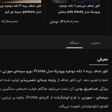
کاور لحاف ابریشم 6 تکه دونفره
کاور لحاف پنبه 4 تکه دونفره 
ورونیکا مدل jade blacky مشکی
مدل gambare سرمه ای کرم
146٬300٬000 تومان
17٬900٬000 تومان
معرفی
دیدگاه
معرفی
کاور لحاف پنبه ۶ تکه دونفره ورونیکا مدل
Protea
دورو سرمه‌ای صورتی
از
شما را تغییر دهد. این کاور لحاف از
پارچه پنبه‌ای تنفس‌پذیر
تولید شده است
ویژگی
ضدتعریق بودن
آن باعث می‌شود هنگام خواب، احساس سنگینی یا گرم
سرمه‌ای
–
صورتی
با طرح الهام‌گرفته از گ
فضای اتاق‌خوابتان تقویت می‌کند.