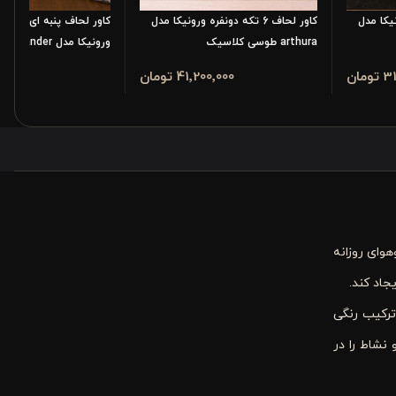
ورونیکا مدل
کاور لحاف 6 تکه دونفره ورونیکا مدل
کاور لحاف پن
arthura طوسی کلاسیک
ورونیکا مدل oleander گلدار
مان
41٬200٬000 تومان
٬200٬000
وای روزانه
جاد کند.
ترکیب رنگی
ت و نشاط را در