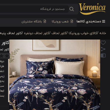
دسته‌بندی کالاها
شعب ورونیکا
باشگاه مشتریان
خانه
/
کالای خواب ورونیکا
/
کاور لحاف
/
کاور لحاف دونفره
/
کاور لحاف پنبه 6 تکه دونفره ورونیکا مدل protea دورو سرمه ای صو
کاور لحاف پنبه 6 تکه
کاور لحاف پنبه 6 تکه دونفره ور
دوام
طرا
تنف
زیپ‌
بدو
سبک
ابعا
بست