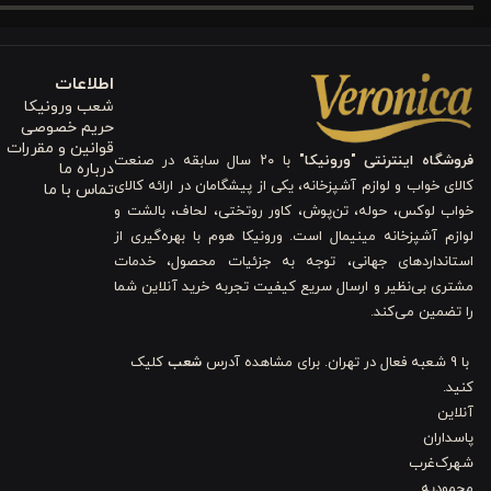
240*260
ملحفه روی تشک
200*220
کاور لحاف
50*70
2 روبالشتی ساده، 2 روبالشتی طرحدار
اطلاعات
200*200+35
ملحفه روی تشک
شعب ورونیکا
حریم خصوصی
220*240
کاور لحاف
قوانین و مقررات
فروشگاه اینترنتی "ورونیکا"
با ۲۰ سال سابقه در صنعت
شما با انتخاب این ترکیب، اتاق خوابی دارید که هم چشم‌نواز است و هم
درباره ما
کالای خواب و لوازم آشپزخانه، یکی از پیشگامان در ارائه کالای
تماس با ما
کلاسیک) هماهنگ می‌شود و اتاق را دلنشین‌تر می‌کند.
خواب لوکس، حوله، تن‌پوش، کاور روتختی، لحاف، بالشت و
لوازم آشپزخانه مینیمال است. ورونیکا هوم با بهره‌گیری از
2. طراحی دورو با طرح گل‌های Protea؛ یک سمت آرام، یک سمت هنری
استانداردهای جهانی، توجه به جزئیات محصول، خدمات
مشتری بی‌نظیر و ارسال سریع کیفیت تجربه خرید آنلاین شما
این محصول کاملاً
دورو
طراحی شده؛ یک سمت آن دارای
طرح گل‌های
tea
را تضمین می‌کند.
گل‌های پروتیا با خطوط نرم و ترکیبی از صورتی، کرم و آبی، حالت نقاشی‌شده
با 9 شعبه فعال در تهران. برای مشاهده آدرس
شعب
کلیک
سمت دیگر کاملاً ساده و
سرمه‌ای یکنواخت
است. مناسب لحظاتی که به ط
کنید.
آنلاین
افزایش داده و امکان تنوع‌دادن به دکور را به شما می‌دهد.
پاسداران
شهرک‌غرب
3. جنس پارچه ۱۰۰٪ نخ پنبه ریزبافت برای جریان هوای مناسب و ضدتعریق
محمودیه