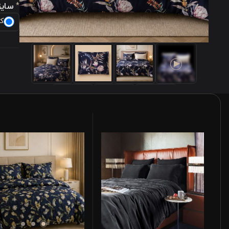
سایز
*
کویی