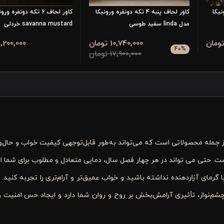
ورونیکا
کاور لحاف پنبه 4 تکه دونفره ورونیکا
کاور لحاف 6 تکه دونفره 
مدل linda سفید طوسی
savanna mustard خردلی
10٬740٬000 تومان
31٬200٬000 تو
40
%
17٬900٬000 تومان
 جمله محصولاتی است که می‌تواند به‌طور قابل‌توجهی کیفیت خواب و حال‌وه
. حتی می تواند در هر چهار فصل سال، دمایی متعادل و مطلوب برای شما ای
ای آزاردهنده نداشته باشید و خواب عمیق‌تر و آرام‌تری را تجربه کنید. 
ل‌های Protea، علاوه بر زیبایی چشم‌نواز، تأثیری آرامش‌بخش بر روح و روان شما دارد و ایجاد حس امنی