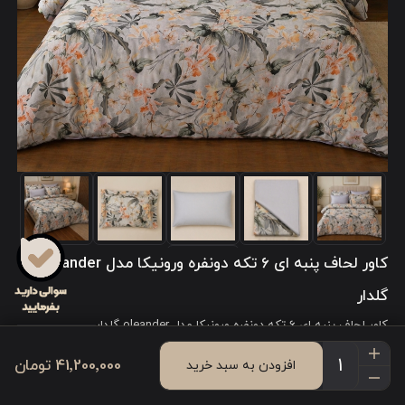
کاور لحاف پنبه ای 6 تکه دونفره ورونیکا مدل oleander
گلدار
کاور لحاف پنبه ای 6 تکه دونفره ورونیکا مدل oleander گلدار
41٬200٬000 تومان
افزودن به سبد خرید
پارچه ترکیبی ۶۰٪ نخ اکالیپتوس + ۴۰٪ پنبه
مناسب مناطق مرطوب
وزن سبک