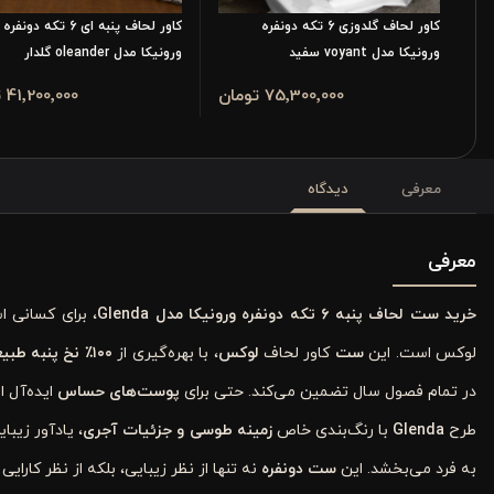
کاور لحاف گلدوزی 6 تکه دونفره
کاور لحاف پنبه ای 6 تکه دونفره
ورونیکا مدل voyant سفید
ورونیکا مدل oleander گلدار
75٬300٬000 تومان
41٬200٬000 تومان
معرفی
دیدگاه
معرفی
خرید ست لحاف پنبه ۶ تکه دونفره ورونیکا مدل
Glenda
، برای کسانی 
لوکس است. این
ست
کاور لحاف
لوکس
، با بهره‌گیری از
۱۰۰
٪
نخ پنبه طبیعی ب
در تمام فصول سال تضمین می‌کند. حتی برای
پوست‌های حساس
ایده‌آل 
طرح
Glenda
با رنگ‌بندی خاص
زمینه طوسی و جزئیات آجری
، یادآور زیب
به فرد می‌بخشد. این
ست دونفره
نه تنها از نظر زیبایی، بلکه از نظر کارایی 