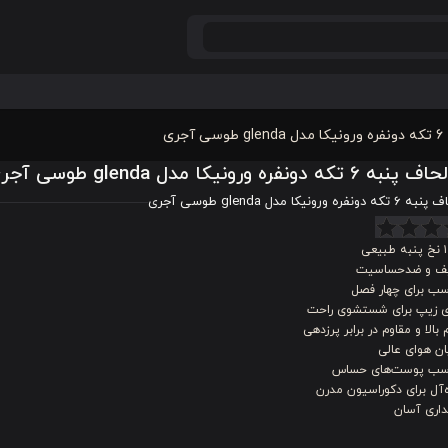
جری
که دونفره ورونیکا مدل glenda طوسی آجری
ه ورونیکا مدل glenda طوسی آجری
یعی
ف و ضدحساسیت
سب برای چهار فصل
ای زیپ برای شستشوی راحت
 بالا و مقاوم در برابر پرزدهی
ن هوای عالی
سب پوست‌های حساس
‌آل برای دکوراسیون مدرن
داری آسان