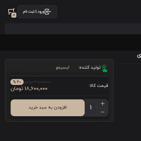
ورود | ثبت نام
0
تولید کننده:
ایسیمو
31٬000٬000 تومان
40 %
قیمت کالا:
18٬600٬000 تومان
افزودن به سبد خرید