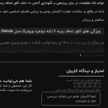
دوام بالا
،
مقاومت در برابر پرزدهی
و
نگهداری آسان
به لطف
کاور لحاف زیپ
شما در واقع بر سلامت خواب، آرامش روحی و زیبایی فضای شخصی خود سرم
سالم‌تر و زیباتر.
ویژگی های کاور لحاف پنبه ۶ تکه دونفره ورونیکا مدل Glenda
هر ویژگی از این ست، از
۱۰۰
٪
نخ پنبه لوکس
گرفته تا
طرح پاییزی طوسی
مزایا و ویژگی‌های کلیدی این ست بر اساس فاکتورهای مهم آن می پردازیم:
مشاهده بیشتر
1. برجستگی طرح و رنگ: زیبایی پاییزی در اتاق خواب شما
امتیاز و دیدگاه کاربران
طرح منحصر به فرد
Glenda
با ترکیب رنگ‌های طوسی و آجری، فضایی گرم و
هنوز امتیازی ثبت نشده است.
شما هم می‌توانید در
حس ثبات و آرامش را القا می‌کند، در حالی که جزئیات آجری، گرما و پویا
اگر این محصول را قبلا 
شما هم درباره این کالا دیدگاه ثبت کنید
می‌توانید به صورت ناشنا
تبدیل کرده و به راحتی با سبک‌های مختلف دکوراسیون، از مدرن مینیمال ت
تنها کاربران عضو می توانند بررسی
خود را بنویسند
2. جنس پارچه: لطافت بی‌نظیر ۱۰۰٪ نخ پنبه لوکس