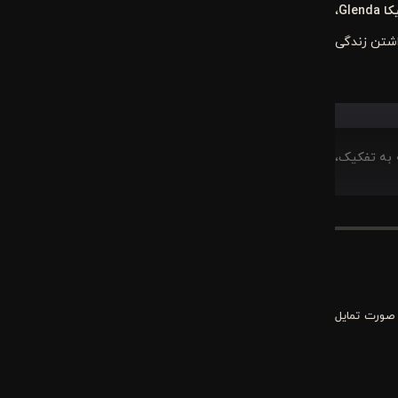
کا
Glenda
،
اشتن زندگی
ه به تفکیک،
 رنگ پایه،
انونی جذاب
 صورت تمایل