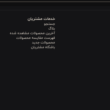
خاصیت
تنفس‌پ
ول شب کمک می‌کند. این امر باعث خوابی عمیق و بدون تعریق در شب می شود
خدمات مشتریان
حفظ می کند.
جستجو
بلاگ
آخرین محصولات مشاهده شده
فهرست مقایسه محصولات
محصولات جدید
 که امکان ایجاد تنوع و هماهنگی بیشتر با دکوراسیون اتاق را فراهم می‌کن
باشگاه مشتریان
در زیر بدن فراهم می‌آورد.
کاور لحاف زیپ‌دار
نیز به سادگی لحاف شما را پو
 می کند.
 به انتخابی هوشمندانه برای استفاده طولانی مدت تبدیل می کند.
جنس ۱۰۰
 از خود نشان می دهد.
گ‌ها، فرآیند نگهداری را ساده و ایمن می‌سازد و از آسیب رسیدن به الیاف