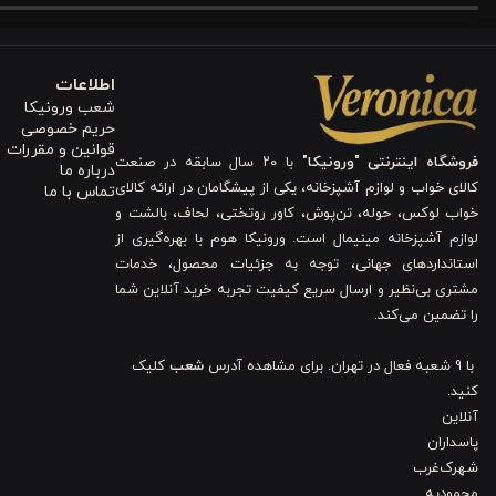
کیفیت بی‌چون و چرای ۱۰۰
٪
نخ پنبه لوکس (نخ ۴۰ پنبه) به کار رفته در این ست، آسایش و سلامتی را در بالاترین سطح تضمین می‌کند.
پنبه طبیعی
، از تجمع گرما و رطوبت جلوگیری و به تنظیم دمای بدن در ط
اطلاعات
این، دوام و ماندگاری بالای این نخ پنبه، حتی پس از شستشوهای مکرر (در دمای ۳۰ درجه سانتی‌گراد)، زیبایی و کیفیت اولیه ست را 
شعب ورونیکا
حریم خصوصی
قوانین و مقررات
3. ساختار ۶ تکه: پوشش کامل و کاربردی برای تخت دونفره
فروشگاه اینترنتی "ورونیکا"
با ۲۰ سال سابقه در صنعت
درباره ما
کالای خواب و لوازم آشپزخانه، یکی از پیشگامان در ارائه کالای
تماس با ما
این مجموعه شامل
دو عدد روبالشتی ساده و دو عدد روبالشتی طرحدار
است
خواب لوکس، حوله، تن‌پوش، کاور روتختی، لحاف، بالشت و
لوازم آشپزخانه مینیمال است. ورونیکا هوم با بهره‌گیری از
عدد ملحفه روی تشک
، از تشک شما محافظت کرده و حس تمیزی و لطافت را 
استانداردهای جهانی، توجه به جزئیات محصول، خدمات
دلیل کیفیت دوخت و جنس پارچه، استفاده و شستشوی آن را بسیار آسان
مشتری بی‌نظیر و ارسال سریع کیفیت تجربه خرید آنلاین شما
را تضمین می‌کند.
4. دوام و نگهداری آسان: سرمایه‌گذاری بلندمدت در آرامش
با 9 شعبه فعال در تهران. برای مشاهده آدرس
شعب
کلیک
کنید.
طراحی و تولید این ست لحاف با تمرکز بر دوام و سهولت نگهداری، آن را
آنلاین
لوکس
به گونه‌ای انتخاب شده که در برابر سایش و پرزدهی مقاومت بالایی
پاسداران
شهرک‌غرب
قابلیت شستشو در دمای ۳۰ درجه سانتی‌گراد
، ضمن حفظ کیفیت پارچه و رن
محمودیه