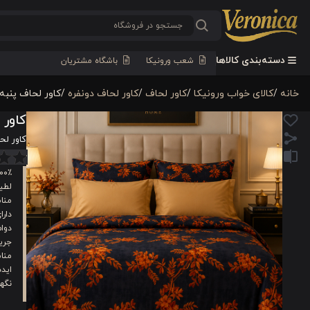
دسته‌بندی کالاها
شعب ورونیکا
باشگاه مشتریان
خانه
/
کالای خواب ورونیکا
/
کاور لحاف
/
کاور لحاف دونفره
/
کاور لحاف پنبه 6 تکه دونفره ورونیکا مدل glenda طوسی آ
کاور لحاف پنبه 6 ت
کاور لحاف پنبه 6 تکه دونفر
۱۰۰٪ نخ پنبه طب
لطی
منا
دار
دوام
جریا
منا
ایده
نگه