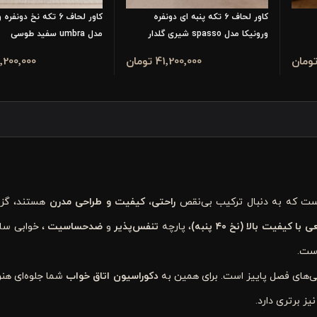
کاور لحاف ۶ تکه پنبه ای دونفره
کاور لحاف 6 تکه نخ دونفر
ورونیکا مدل spasso شیری گلدار
مدل umbra سفید طوسی
41٬200٬000 تومان
41٬200٬000 تو
است که به دنبال ترکیب بی‌نقص
راحتی، کیفیت و طراحی مدرن
هستند، گز
ا کیفیت بالا (نخ ۴۰ پنبه)
، پارچه
تنفس‌پذیر
و
ضدحساسیت
، خوابی سال
است.
ایی‌های فصل پاییز است. برای همین به
دکوراسیون اتاق خواب
شما جلوه‌ای هن
نیز برتری دارد.