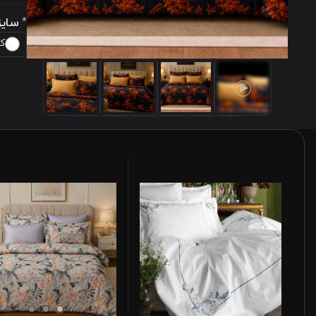
سایز
*
کویی