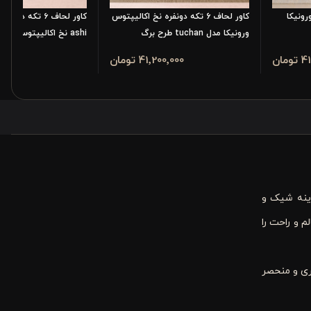
ه ورونیکا
کاور لحاف 6 تکه دونفره نخ اکالیپتوس
کاور لحاف ۶ تکه د
ورونیکا مدل tuchan طرح برگ
ashi نخ اکالیپتوس طرح برگ
مان
41٬200٬000 تومان
٬200٬000
ینه شیک و
م و راحت را
ری و منحصر