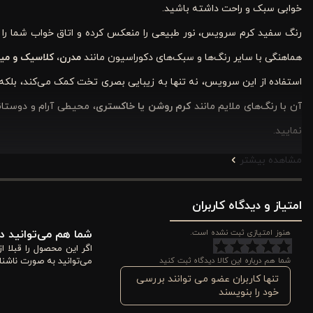
خوابی سبک و راحت داشته باشید.
رنگ سفید کرم سرویس، نور طبیعی را منعکس کرده و اتاق خواب شما را بز
هماهنگی با سایر رنگ‌ها و سبک‌های دکوراسیون مانند
مدرن، کلاسیک و مین
استفاده از این سرویس، نه تنها به زیبایی بصری تخت کمک می‌کند، بلکه 
آن با رنگ‌های ملایم مانند
کرم روشن یا خاکستری
، محیطی آرام و دوستانه
نمایید.
مشاهده بیشتر
مزایا و ویژگی‌های کاور لحاف پنبه 4 تکه دونفره ورونیکا مدل nappa سفید کرم
کاور لحاف پنبه ۴ تکه دونفره ورونیکا مدل
Nappa
با ترکیبی از
رنگ سفید
امتیاز و دیدگاه کاربران
می‌کند. این محصول نه تنها تخت شما را جذاب و شیک می‌کند، بلکه با و
هنوز امتیازی ثبت نشده است.
شما هم می‌توانید در
طولانی‌مدت است. در ادامه ۵ ویژگی کلیدی این محصول را بررسی می‌کنیم.
اگر این محصول را قبلا 
شما هم درباره این کالا دیدگاه ثبت کنید
می‌توانید به صورت ناشنا
۱. رنگ سفید کرم برای ایجاد فضای آرام و روشن
تنها کاربران عضو می توانند بررسی
خود را بنویسند
رنگ
سفید کرم
کاور لحاف باعث می‌شود اتاق شما بزرگ‌تر، روشن‌تر و د