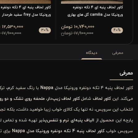
کاور لحاف پنبه ای 4 تکه دونفره
کاور لحاف پنبه ای 4 تکه دونفره
ورونیکا مدل camilia گل های بهاری
ورونیکا مدل frey سفید طرحدار
10٬740٬000 تومان
12٬530٬000 تومان
30
%
40
%
17٬900٬000 تومان
17٬900٬000 تومان
معرفی
دیدگاه
معرفی
کاور لحاف پنبه 4 تکه دونفره ورونیکا مدل
Nappa
با رنگ سفید کرم، ترک
می‌کند. این
کاور لحاف
شامل
کاور لحاف زیپ‌دار، ملحفه روی تشک و دو رو
انتخاب این سرویس، نه تنها یک کالای خواب زیبا خواهید داشت، بلکه تجر
پارچه این محصول از
الیاف پنبه‌ای نرم و تنفس‌پذیر
تهیه شده و تماس لط
سرویس خواب
کاور لحاف پنبه 4 تکه دونفره ورونیکا مدل Nappa
برای ت