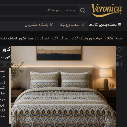
دسته‌بندی کالاها
شعب ورونیکا
باشگاه مشتریان
خانه
/
کالای خواب ورونیکا
/
کاور لحاف
/
کاور لحاف دونفره
/
کاور لحاف پنبه 4 تکه دونفره ورونیکا مدل nappa سفید ک
کاور لحاف پنبه 4 
کاور لحاف پنبه 4 تکه دونف
سبک
منا
زیپ 
شست
سازگ
دوام
جری
لکه
ضد 