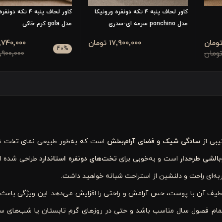
کاور لحاف پنبه 4 تکه دونفره ورونیکا
کاور لحاف پنبه 4 تکه 
مدل ponchino سرمه ای-سدری
مدل gola کرم خاکی
17٬900٬000 تومان
10٬740٬000 تو
40
%
17٬900٬000 تو
یبی از
سادگی شیک و فضای آرام‌بخش
است که به‌طور طبیعی نمای تخت شما
بالشی طرحدار
است و به‌خوبی برای
تخت‌های دونفره استاندارد
طراحی شده اس
به‌ای راحت و دلنشین از استراحت شبانه خواهید داشت.
یف آن با پوست، حس آرامش و راحتی را افزایش می‌دهد. این ویژگی باعث
مام فصول سال مناسب باشد و حتی در روزهای گرم تابستان یا شب‌های س