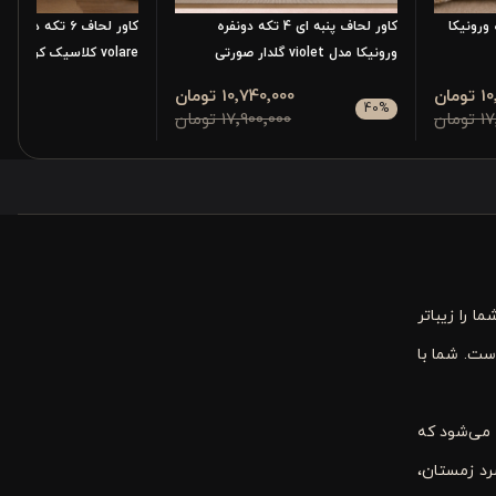
دونفره ورونیکا
کاور لحاف پنبه ای 4 تکه دونفره
کاور لحاف ۶ تکه د
ورونیکا مدل violet گلدار صورتی
volare کلاسیک کرم قهوه ای
مان
10٬740٬000 تومان
٬200٬000
40
%
مان
17٬900٬000 تومان
 را زیباتر
ت. شما با
 می‌شود که
رد زمستان،