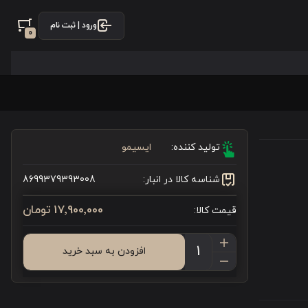
ورود | ثبت نام
0
تولید کننده:
ایسیمو
شناسه کالا در انبار:
8699379393008
17٬900٬000 تومان
قیمت کالا:
افزودن به سبد خرید