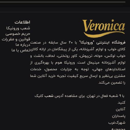
مینیمال هماهنگ است و به‌راحتی می‌توانید آن را با سایر اکسسوری‌ها
آرامش و طراوت را به اتاق منتقل می‌کند و فضایی ایده‌آل برای استراحت 
اطلاعات
شعب ورونیکا
می‌شود اتاق دلبازتر و جذاب‌تر به نظر برسد.
حریم خصوصی
قوانین و مقررات
فروشگاه اینترنتی "ورونیکا"
با ۲۰ سال سابقه در صنعت
۲. طراحی دو رو برای انعطاف‌پذیری در چیدمان
درباره ما
کالای خواب و لوازم آشپزخانه، یکی از پیشگامان در ارائه کالای
تماس با ما
خواب لوکس، حوله، تن‌پوش، کاور روتختی، لحاف، بالشت و
یکی از ویژگی‌های متمایز کاور لحاف
دو رو بودن آن
است؛ یک طرف ساده و یک
لوازم آشپزخانه مینیمال است. ورونیکا هوم با بهره‌گیری از
و هر بار تجربه‌ای تازه از چیدمان داشته باشید. این طراحی باعث می‌شو
استانداردهای جهانی، توجه به جزئیات محصول، خدمات
مشتری بی‌نظیر و ارسال سریع کیفیت تجربه خرید آنلاین شما
تخت خود را به‌طور کامل تغییر دهید.
همچنین این ویژگی امکان ترکیب با با
را تضمین می‌کند.
۳. جنس پنبه‌ای نرم و تنفس‌پذیر
با 9 شعبه فعال در تهران. برای مشاهده آدرس
شعب
کلیک
کنید.
کاور لحاف دونفره
از
الیاف پنبه‌ای طبیعی
تهیه شده که هم نرم و لطیف 
آنلاین
پاسداران
راحتی و نرمی را احساس کند و خوابی آرام و بدون تعریق داشته باشید. عل
شهرک‌غرب
در برابر شستشو دارد، بنابراین شما می‌توانید با خیال راحت از آن برای 
محمودیه