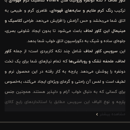
کاور لحاف ۶ تکه دونفره ورونیکا مدل Volare کلاسیک کرم قهوه‌ای
با
ترکیب
رنگ کرم ملایم و سایه‌های قهوه‌ای
، ظاهری گرم و طبیعی به
اتاق شما می‌بخشد و حس آرامش را افزایش می‌دهد. طراحی
کلاسیک و
مینیمال
این کاور لحاف
باعث می‌شود تا بدون ایجاد شلوغی بصری،
جلوه‌ای ساده و شیک به دکوراسیون اتاق خواب شما بدهد.
این
سرویس کاور لحاف
شامل چند تکه کاربردی است؛ از جمله
کاور
لحاف، ملحفه تشک و روبالشی‌ها
که تمام نیازهای شما برای یک تخت
دونفره را پوشش می‌دهد. پارچه به کار رفته در این محصول نرم و
لطیف است و لمس آن راحتی و گرمای ویژه‌ای ایجاد می‌کند، به‌خصوص
برای کسانی که به دنبال خواب آرام و دلپذیر هستند. همچنین
جنس
پارچه و نوع الیاف
این سرویس مطابق با استانداردهای رایج کالای
خواب طراحی شده و دوام مناسبی دارد.
مشاهده بیشتر
اگر به دنبال
ایجاد فضایی آرام، دلنشین و با حس خانه‌ای واقعی