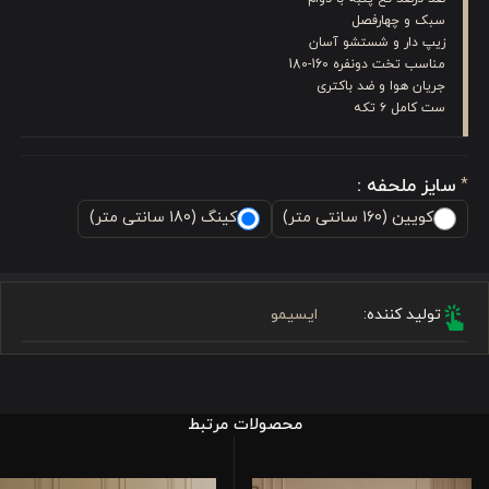
سبک و چهارفصل
زیپ دار و شستشو آسان
مناسب تخت دونفره 160-180
جریان هوا و ضد باکتری
ست کامل ۶ تکه
سایز ملحفه :
*
کویین (160 سانتی متر)
کینگ (180 سانتی متر)
تولید کننده:
ایسیمو
محصولات مرتبط