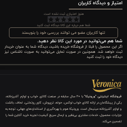
هستید، انتخاب این
امتیاز و دیدگاه کاربران
کاور لحاف ۶ تکه دونفره ورونیکا
می‌تواند جلوه‌ای
کلاسیک و در عین حال مدرن به اتاق شما بدهد. این سرویس خواب
هنوز امتیازی ثبت نشده است.
برای کسانی که
عاشق دکوراسیون مینیمال، طبیعت‌گرا یا کلاسیک
شما هم درباره این کالا دیدگاه ثبت کنید
هستند، گزینه‌ای عالی است و به راحتی با رنگ دیوارها و مبلمان طبیعی
تنها کاربران عضو می توانند بررسی خود را بنویسند
شما هم می‌توانید در مورد این کالا نظر دهید.
هماهنگ می‌شود.
اگر این محصول را قبلا از فروشگاه خریده باشید، دیدگاه شما به عنوان خریدار
ثبت خواهد شد. همچنین در صورت تمایل می‌توانید به صورت ناشناس نیز
مزایا و ویژگی‌های کاور لحاف ۶ تکه ورونیکا مدل volare
دیدگاه خود را ثبت کنید
کلاسیک کرم قهوه ای
اگر به دنبال
یک سرویس خواب کامل، راحت و زیبا
هستید، این محصول
می‌تواند تمام نیازهای شما را پوشش دهد.
کاور لحاف ۶ تکه دونفره
ورونیکا مدل Volare
نه تنها طراحی شیک و کلاسیک دارد، بلکه کیفیت
فروشگاه اینترنتی "ورونیکا"
با ۲۰ سال سابقه در صنعت کالای خواب و لوازم آشپزخانه،
یکی از پیشگامان در ارائه کالای خواب لوکس، حوله، تن‌پوش، کاور روتختی، لحاف، بالشت
ساخت و راحتی بالای پارچه، تجربه‌ای متفاوت از خواب را برای شما
و لوازم آشپزخانه مینیمال است. ورونیکا هوم با بهره‌گیری از استانداردهای جهانی، توجه به
فراهم می‌کند. در ادامه ۵ ویژگی برجسته این سرویس را معرفی
جزئیات محصول، خدمات مشتری بی‌نظیر و ارسال سریع کیفیت تجربه خرید آنلاین شما را
تضمین می‌کند.
می‌کنیم: