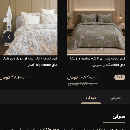
کاور لحاف پنبه ای 4 تکه دونفره ورونیکا
کاور لحاف ۶ تکه پنبه ای دونفره ورونیکا
مدل violet گلدار صورتی
مدل argemone گلدار
10٬740٬000 تومان
48٬100٬000 تومان
40
%
17٬900٬000 تومان
معرفی
دیدگاه
معرفی