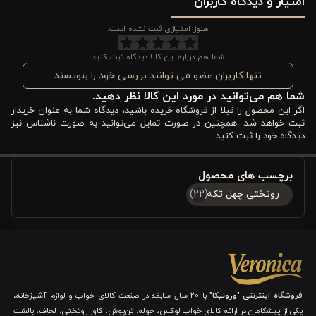
امتیاز و دیدگاه کاربران
است و می‌تواند به راحتی فضای شما را زیباتر کند.
هنوز امتیازی ثبت نشده است.
روتختی یک نفره ورونیکا طرح چهل
مشخصات و ویژگی های
‌تکه سبز زرشکی
شما هم درباره این کالا دیدگاه ثبت کنید
تنها کاربران عضو می توانند بررسی خود را بنویسند
جنس پارچه و لطافت بالا:
شما هم می‌توانید در مورد این کالا نظر دهید.
اگر این محصول را قبلا از فروشگاه خریده باشید، دیدگاه شما به عنوان خریدار
ثبت خواهد شد. همچنین در صورت تمایل می‌توانید به صورت ناشناس نیز
پارچه این روتختی از پنبه نرم و لطیف ساخته شده است که به شما
دیدگاه خود را ثبت کنید
تجربه‌ای فوق‌العاده از خواب راحت و آرامش‌بخش می‌دهد. پنبه به دلیل
خاصیت تنفسی بودن، اجازه می‌دهد هوای کافی عبور کند و دمای بدن
برچسب های محصول
روتختی چهل تکه
(22)
در طول شب متعادل باقی بماند. این جنس طبیعی برای پوست حساس
مناسب است و باعث جلوگیری از حساسیت یا تحریک پوست می‌شود.
همچنین، پنبه دوام بالایی دارد و با شستشوی منظم شکل و کیفیت
خود را حفظ می‌کند. لطافت پارچه، تماس دلپذیر با پوست و حس
فروشگاه اینترنتی "ورونیکا"
با ۲۰ سال سابقه در صنعت کالای خواب و لوازم آشپزخانه،
آرامش هنگام خواب را تضمین می‌کند و آن را برای استفاده روزمره و
یکی از پیشگامان در ارائه کالای خواب لوکس، حوله، تن‌پوش، کاور روتختی، لحاف، بالشت