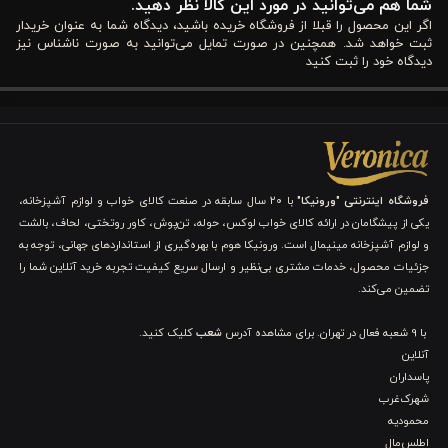
شما هم می‌توانید در مورد این کالا نظر دهید.
مشخصات لحاف دو نفره کویین نیچر ورونیکا
اگر این محصول را قبلا از فروشگاه خریده باشید، دیدگاه شما به عنوان خریدار
ثبت خواهد شد. همچنین در صورت تمایل می‌توانید به صورت ناشناس نیز
دیدگاه خود را ثبت کنید
لحاف دو نفره کویین نیچر ورونیکا با طراحی زیبا و کیفیتی بی‌نظیر،
انتخابی عالی برای اتاق‌خواب‌های مدرن است. این لحاف از پارچه ۱۰۰٪
پنبه طبیعی تهیه شده که کاملاً تنفس‌پذیر و ضد حساسیت است و
خوابی آرام و سالم را فراهم می‌کند. در بخش داخلی، از الیاف میکروژل
فروشگاه اینترنتی "ورونیکا"
با ۲۰ سال سابقه در صنعت کالای خواب و لوازم آشپزخانه،
سبک و نرم استفاده شده که حس لطافت پر طبیعی را ایجاد کرده و در
یکی از پیشگامان در ارائه کالای خواب لوکس، حوله، تن‌پوش، کاور روتختی، لحاف، بالشت
عین حال مانع تجمع باکتری‌ها می‌شود.
و لوازم آشپزخانه مینیمال است. ورونیکا هوم با بهره‌گیری از استانداردهای جهانی، توجه به
جزئیات محصول، خدمات مشتری بی‌نظیر و ارسال سریع کیفیت تجربه خرید آنلاین شما را
دوخت کامپیوتری دقیق و مقاوم باعث افزایش دوام و جلوگیری از باز
تضمین می‌کند.
شدن درزها در استفاده‌های طولانی‌مدت شده است. این لحاف در ابعاد
با 9 شعبه فعال در تهران. برای مشاهده آدرس
شعب
کلیک کنید.
۱۹۵ در ۲۱۵ سانتی‌متر طراحی شده و برای تخت‌های دو نفره کوئین کاملاً
آنلاین
پاسداران
مناسب است. از نظر شستشو نیز، می‌توان آن را به‌راحتی در ماشین
شهرک‌غرب
لباسشویی با دمای ۳۰ درجه و با استفاده از مایع لباسشویی بدون
محمودیه
اطلس‌مال