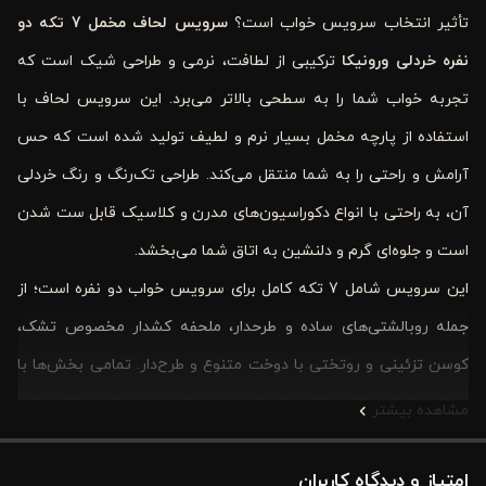
تأثیر انتخاب سرویس خواب است؟
سرویس لحاف مخمل 7 تکه دو
نفره خردلی ورونیکا
ترکیبی از لطافت، نرمی و طراحی شیک است که
تجربه خواب شما را به سطحی بالاتر می‌برد. این سرویس لحاف با
استفاده از پارچه مخمل بسیار نرم و لطیف تولید شده است که حس
آرامش و راحتی را به شما منتقل می‌کند. طراحی تک‌رنگ و رنگ خردلی
آن، به راحتی با انواع دکوراسیون‌های مدرن و کلاسیک قابل ست شدن
است و جلوه‌ای گرم و دلنشین به اتاق شما می‌بخشد.
این سرویس شامل 7 تکه کامل برای سرویس خواب دو نفره است؛ از
جمله روبالشتی‌های ساده و طرحدار، ملحفه کشدار مخصوص تشک،
کوسن تزئینی و روتختی با دوخت متنوع و طرح‌دار. تمامی بخش‌ها با
دوخت دقیق و مقاوم تولید شده‌اند و ضدپرز و ضدچروک هستند. علاوه
مشاهده بیشتر
بر این، قابلیت شست‌وشو با آب ۳۰ درجه سانتی‌گراد بدون تغییر رنگ
امتیاز و دیدگاه کاربران
یا بافت، آن را به گزینه‌ای ایده‌آل برای استفاده روزمره تبدیل کرده