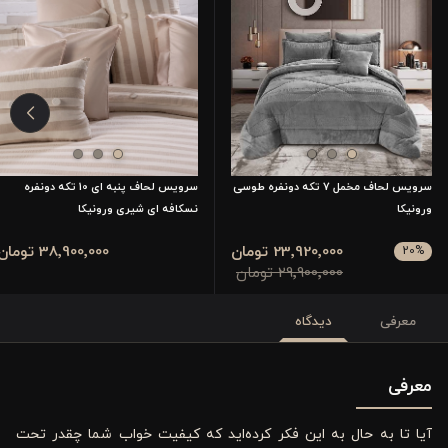
سرویس لحاف مخمل 7 تکه دونفره طوسی
سرویس لحاف پنبه ای 10 تکه دونفره
ورونیکا
نسکافه ای شیری ورونیکا
23٬920٬000 تومان
38٬900٬000 تومان
20
%
29٬900٬000 تومان
معرفی
دیدگاه
معرفی
آیا تا به حال به این فکر کرده‌اید که کیفیت خواب شما چقدر تحت