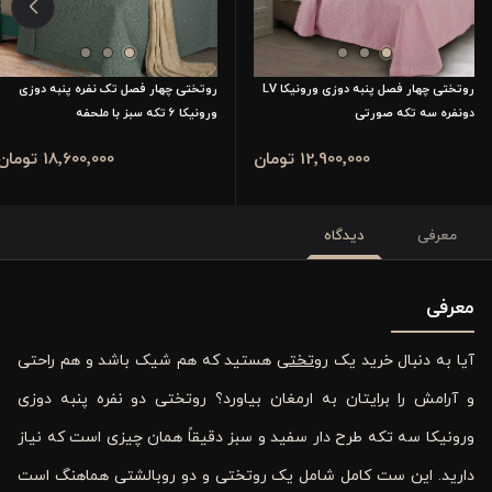
روتختی چهار فصل پنبه دوزی ورونیکا LV
روتختی چهار فصل تک نفره پنبه دوزی
دونفره سه تکه صورتی
ورونیکا 6 تکه سبز با ملحفه
12٬900٬000 تومان
18٬600٬000 تومان
معرفی
دیدگاه
معرفی
آیا به دنبال خرید یک
روتختی‌
هستید که هم شیک باشد و هم راحتی
و آرامش را برایتان به ارمغان بیاورد؟ روتختی دو نفره پنبه‌ دوزی
ورونیکا سه تکه طرح ‌دار سفید و سبز دقیقاً همان چیزی است که نیاز
دارید. این ست کامل شامل یک روتختی و دو روبالشتی هماهنگ است