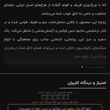
که با چرخ‌دوزی ظریف و الهام گرفته از طرح‌های اصیل ایرانی، جلوه‌ای
متفاوت و خاص به اتاق خواب شما می‌بخشد.
پارچه‌ این محصول با بافتی مخمل‌مانند، نرم و لطیف طراحی شده و در
کنار درخششی ملایم، حس لوکس و آرامش‌بخشی را منتقل می‌کند. رنگ
سفید و سبز این روتختی، انتخابی جذاب برای هماهنگی با انواع
سبک‌های دکوراسیون داخلی است و می‌تواند فضای اتاق شما را روشن‌تر
و دلنشین‌تر جلوه دهد.
طراحی سبک و قابلیت شستشو در دمای 30 درجه سانتی‌گراد باعث
مشاهده بیشتر
می‌شود بتوانید آن را به‌صورت روزمره استفاده کنید، بدون نگرانی از
امتیاز و دیدگاه کاربران
تغییر کیفیت و زیبایی. اگر به دنبال یک انتخاب شیک، بادوام و
کاربردی هستید، روتختی پنبه‌ دوزی ورونیکا سه تکه بهترین همراه
هنوز امتیازی ثبت نشده است.
برای اتاق خواب شماست؛ ترکیبی از اصالت، زیبایی و راحتی در یک
شما هم درباره این کالا دیدگاه ثبت کنید
محصول.
تنها کاربران عضو می توانند بررسی خود را بنویسند