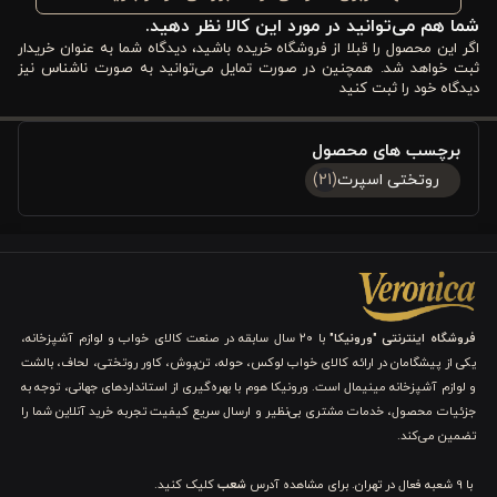
شما هم می‌توانید در مورد این کالا نظر دهید.
مشخصات فنی روتختی دو نفره ورونیکا سه تکه طرح دار سفید
اگر این محصول را قبلا از فروشگاه خریده باشید، دیدگاه شما به عنوان خریدار
ثبت خواهد شد. همچنین در صورت تمایل می‌توانید به صورت ناشناس نیز
سبز
دیدگاه خود را ثبت کنید
ابعاد استاندارد و کاربردی:
برچسب های محصول
روتختی اسپرت
(21)
روتختی ورونیکا با ابعاد 260×250 سانتی‌متر طراحی شده تا به‌طور کامل
تخت‌های دو نفره را پوشش دهد. در کنار آن، دو روبالشتی با اندازه
50×70 سانتی‌متر قرار دارد که هماهنگی کامل میان اجزای ست ایجاد
می‌کند. این ابعاد استاندارد کمک می‌کنند اتاق شما همیشه مرتب و
فروشگاه اینترنتی "ورونیکا"
با ۲۰ سال سابقه در صنعت کالای خواب و لوازم آشپزخانه،
آراسته به نظر برسد و روتختی بدون جمع شدن یا کوتاهی، جلوه‌ای
یکی از پیشگامان در ارائه کالای خواب لوکس، حوله، تن‌پوش، کاور روتختی، لحاف، بالشت
و لوازم آشپزخانه مینیمال است. ورونیکا هوم با بهره‌گیری از استانداردهای جهانی، توجه به
شیک و حرفه‌ای به دکوراسیون بدهد.
جزئیات محصول، خدمات مشتری بی‌نظیر و ارسال سریع کیفیت تجربه خرید آنلاین شما را
تضمین می‌کند.
طراحی سه‌تکه هماهنگ:
با 9 شعبه فعال در تهران. برای مشاهده آدرس
شعب
کلیک کنید.