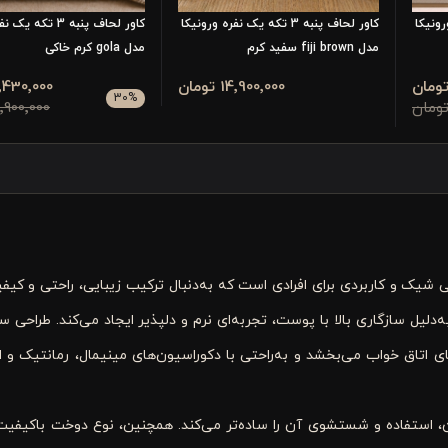
ره ورونیکا
کاور لحاف پنبه 3 تکه یک نفره ورونیکا
کاور لحاف پنبه 3 تک
مدل fiji brown سفید کرم
مدل gola کرم خاکی
14٬900٬000 تومان
10٬430٬000 تو
30
%
14٬900٬000 تو
ورونیکا مدل siena سفید صورتی انتخابی شیک و کاربردی برای افرادی است که به‌دنبال ترکیب زیبایی، راحتی و
 شده و به‌دلیل سازگاری بالا با پوست، تجربه‌ای نرم و دلپذیر ایجاد می‌کند. طراح
 اتاق خواب می‌بخشد و به‌راحتی با دکوراسیون‌های مینیمال، رمانتیک و ا
، استفاده و شستشوی آن را ساده‌تر می‌کند. همچنین، نوع دوخت باکیفیت و