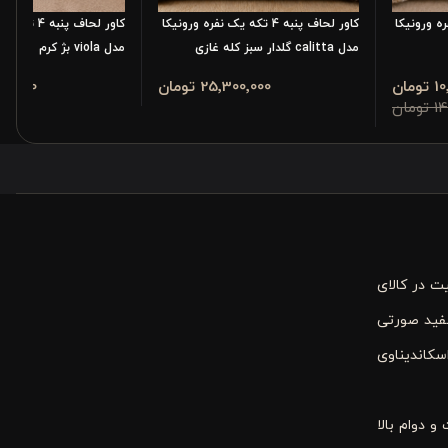
ه یک نفره ورونیکا
کاور لحاف پنبه‌ 4 تکه یک نفره ورونیکا
کاور لحاف پنب
مدل calitta گلدار سبز کله غازی
مدل viola بژ کرم
مان
25٬300٬000 تومان
5٬300٬000
مان
 کیفیت در کالای
ی سفید صورتی
سکاندیناوی
 دوام بالا