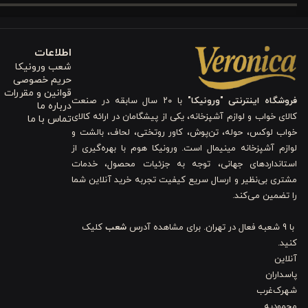
از نظر طرح و رنگ، این محصول ظاهری لطیف، آرامش‌بخش و کاملاً هماهنگ 
طرح گل‌دار ظریف با الهام از شاخه‌ها و گل‌های طبیعی که حس لطافت و 
اطلاعات
زمینه سفید روشن که باعث دلبازتر دیده شدن فضا و ایجاد حس تمیز
شعب ورونیکا
ترکیب رنگی صورتی ملایم، آبی سبز (فیروزه‌ای) و قهوه‌ای تیره که تعاد
حریم خصوصی
خطوط نرم و نقوش پراکنده، بدون شلوغی بصری؛ مناسب افرادی که به طر
قوانین و مقررات
هماهنگ با سبک‌های مدرن، رمانتیک و اسکاندیناوی و قابل ست شدن ب
فروشگاه اینترنتی "ورونیکا"
با ۲۰ سال سابقه در صنعت
درباره ما
در مجموع، این طرح انتخابی ایده‌آل برای کسانی است که به‌دنبال اتاق خوا
کالای خواب و لوازم آشپزخانه، یکی از پیشگامان در ارائه کالای
تماس با ما
خواب لوکس، حوله، تن‌پوش، کاور روتختی، لحاف، بالشت و
2) طرح متعادل میان سادگی و نقش
لوازم آشپزخانه مینیمال است. ورونیکا هوم با بهره‌گیری از
استانداردهای جهانی، توجه به جزئیات محصول، خدمات
طرح این محصول، ترکیبی از طرحدار و ساده است؛ یعنی نه بیش از حد شل
مشتری بی‌نظیر و ارسال سریع کیفیت تجربه خرید آنلاین شما
را تضمین می‌کند.
ساده، به محصول هویت بصری خاصی می‌دهد و آن را برای سلیقه‌های مختلف
نظر طراحی خسته‌کننده نباشد، این ترکیب انتخابی هوشمندانه است.
با 9 شعبه فعال در تهران. برای مشاهده آدرس
شعب
کلیک
کنید.
3) جنس 100٪ نخ پنبه و سازگاری با پوست
آنلاین
پاسداران
شهرک‌غرب
محمودیه