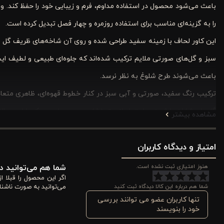
باعث می‌شود محصول در استفاده مداوم، فرم و زیبایی خود را حفظ کند. و
را به گزینه‌ای مناسب برای استفاده روزمره و چهار فصل تبدیل کرده است.
این کاور لحاف با زمینه سفید طراحی شده و روی آن شاخه‌های ظریف گل به 
سبز و گل‌های صورتی ملایم ترکیب شده‌اند که جلوه‌ای طبیعی و لطیف ا
باعث می‌شوند طرح شلوغ به نظر نرسد.
ترکیب رنگ سفید، صورتی و آبی سبز در کنار خطوط قهوه‌ای، ظاهری مت
گل‌ها و شاخه‌ها شده و طرح را واضح‌تر نشان می‌دهد. این سبک طراحی حا
مشاهده بیشتر
ویژگی‌های کاور لحاف 3 تکه پنبه تک نفره ورونیکا مدل siena سفید صورتی
امتیاز و دیدگاه کاربران
کاور لحاف ۳ تکه پنبه‌ای تک‌
هنوز امتیازی ثبت نشده است.
شما هم می‌توانید در
خواب نیز اهمیت می‌دهند. طراحی آن با تلفیق طرح طرحدار و ساده، جلوه‌
اگر این محصول را قبلا 
شما هم درباره این کالا دیدگاه ثبت کنید
می‌توانید به صورت ناشنا
هماهنگ می‌شود. در ادامه، مهم‌ترین مزایا و ویژگی‌های این عبارتند از:
تنها کاربران عضو می توانند بررسی
خود را بنویسند
1) ترکیب رنگی آرامش‌بخش و هماهنگ