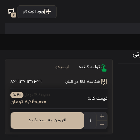
ورود | ثبت نام
0
تولید کننده:
ایسیمو
شناسه کالا در انبار:
8699379371099
14٬900٬000 تومان
40 %
قیمت کالا:
8٬940٬000 تومان
افزودن به سبد خرید