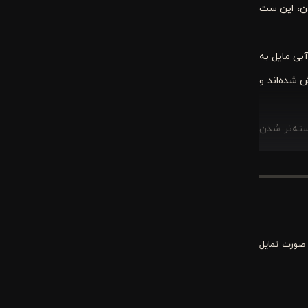
دن، این ست
بی مایل به
 شده‌اند و
سته‌تر شدن
.
یت و راحتی کالای
 و مینیمال
 صورت تمایل