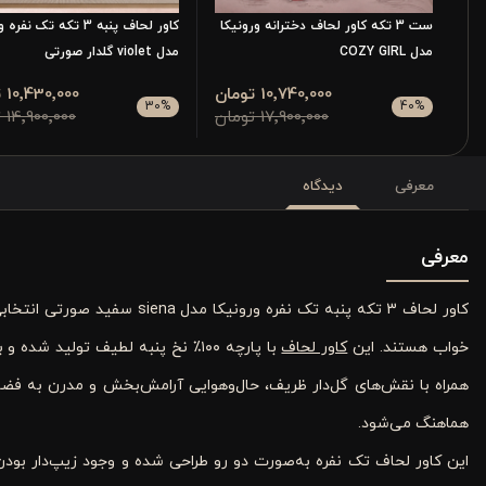
ست 3 تکه کاور لحاف دخترانه ورونیکا
کاور لحاف پنبه 3 تکه تک نف
مدل COZY GIRL
مدل violet گلدار صورتی
10٬740٬000 تومان
10٬430٬000 تومان
30
%
40
%
17٬900٬000 تومان
14٬900٬000 تومان
معرفی
دیدگاه
معرفی
کاور لحاف 3 تکه پنبه تک نفره 
خواب هستند. این
کاور لحاف
با پارچه ۱۰۰٪ نخ پنبه لطیف تولید
همراه با نقش‌های گل‌دار ظریف، حال‌وهوایی آرامش‌بخش و مدرن به فضای
هماهنگ می‌شود.
این کاور لحاف تک نفره به‌صورت دو رو طراحی شده و وجود زیپ‌دار بودن