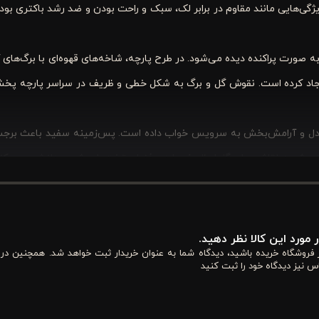
یژگی‌هایی مانند مقاوم در برابر لک، سبک و راحت بودن و ضد رشد باکتری بو
صورت پراکنده دیده می‌شود. در طرح پارچه، شاخه‌های قهوه‌ای با برگ‌های آ
یجاد کرده است. نقوش گل و برگ به شکل خطی و ظریف در سراسر پارچه پخش
عادل و آرامش‌بخش به سرویس خواب داده است. پس‌زمینه سفید باعث برج
لتی شبیه نقاشی‌های گلدار ظریف دارد و فضای تخت را روشن و دلنشین می‌کند
نفره ورونیکا مدل Siena با ترکیب رنگ سفید صورتی، انتخابی مناسب برای افرادی است که در کنار زیبایی، به کیف
 مورد این کالا نظر دهید.
ای متعادل و شیک به فضای خواب می‌بخشد و به‌راحتی با دکوراسیون‌های مدرن
از فروشگاه خریده باشید، دیدگاه شما به عنوان خریدار ثبت خواهد شد. همچنین در
س نیز دیدگاه خود را ثبت کنید