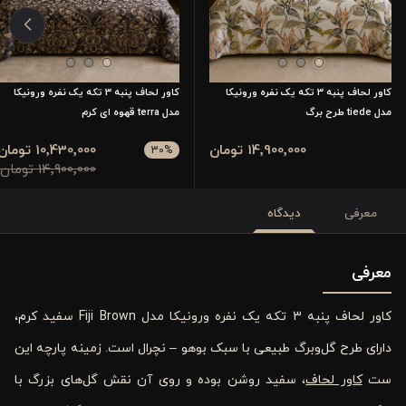
کاور لحاف پنبه 3 تکه یک نفره ورونیکا
کاور لحاف پنبه 3 تکه یک نفره ورونیکا
مدل tiede طرح برگ
مدل terra قهوه ای کرم
14٬900٬000 تومان
10٬430٬000 تومان
30
%
14٬900٬000 تومان
معرفی
دیدگاه
معرفی
کاور لحاف پنبه 3 تکه یک نفره ورونیکا مدل Fiji Brown سفید کرم،
دارای طرح گل‌و‌برگ طبیعی با سبک بوهو – نچرال است. زمینه پارچه این
ست
کاور لحاف
، سفید روشن بوده و روی آن نقش گل‌های بزرگ با