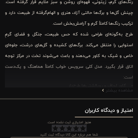
رنگ‌های کرم، زیتونی، قهوه‌ای روشن و سبز ملایم قرار گرفته است.
چینش گل‌ها و برگ‌ها حالتی آزاد، هنری و الهام‌گرفته از طبیعت دارد و
ترکیب رنگ‌ها کاملاً گرم و آرامش‌بخش است.
طرح به‌گونه‌ای طراحی شده که حس طبیعت، جنگل و فضای گرمِ
استوایی را منتقل می‌کند. برگ‌های کشیده و گل‌های درشت، جلوه‌ای
خاص و شیک به کاور می‌دهند و باعث می‌شوند تخت در مرکز توجه
اتاق قرار بگیرد. مدل کلی سرویس خواب کاملاً هماهنگ و یک‌دست
است:
کاور لحاف و روبالشتی‌ها طرح‌دار
مشاهده بیشتر
استفاده از سایه‌های گرم برای ایجاد حس صمیمیت
مناسب دکوراسیون‌های چوبی، روستیک، بوهو و نچرال
این سرویس سه‌تکه برای تخت تک‌نفره (۹۰) طراحی شده، زیپ‌دار
امتیاز و دیدگاه کاربران
است، کاور دو رو دارد و به‌دلیل سبک بودن و قابلیت استفاده در تمام
هنوز امتیازی ثبت نشده است.
فصل‌ها، هم در تابستان و هم در زمستان کارایی خوبی دارد. از طرف
شما هم درباره این کالا دیدگاه ثبت کنید