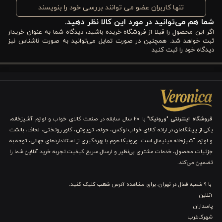
دیگر، شستشوی آسان در ۳۰ درجه، دوام بالا و ثبات رنگ باعث
تنها کاربران عضو می توانند بررسی خود را بنویسند
می‌شود شما با خیال راحت‌تری آن را انتخاب کنید و مدت طولانی‌تری از
شما هم می‌توانید در مورد این کالا نظر دهید.
اگر این محصول را قبلا از فروشگاه خریده باشید، دیدگاه شما به عنوان خریدار
زیبایی و کیفیت آن بهره ببرید.
ثبت خواهد شد. همچنین در صورت تمایل می‌توانید به صورت ناشناس نیز
دیدگاه خود را ثبت کنید
ویژگی های کاور لحاف پنبه 3 تکه یک نفره ورونیکا مدل
fiji brown سفید کرم
کاور لحاف پنبه ۳ تکه تک‌نفره ورونیکا مدل Fiji Brown سفید کرم از آن
دسته سرویس‌های خواب است که هم از نظر ظاهر و هم از نظر کیفیت،
فروشگاه اینترنتی "ورونیکا"
با ۲۰ سال سابقه در صنعت کالای خواب و لوازم آشپزخانه،
برای شما انتخابی قابل‌اعتماد محسوب می‌شود. در ادامه، مهم‌ترین
یکی از پیشگامان در ارائه کالای خواب لوکس، حوله، تن‌پوش، کاور روتختی، لحاف، بالشت
و لوازم آشپزخانه مینیمال است. ورونیکا هوم با بهره‌گیری از استانداردهای جهانی، توجه به
ویژگی‌ها و مزایا را به‌صورت دقیق بررسی می‌کنیم تا شما بتوانید با
جزئیات محصول، خدمات مشتری بی‌نظیر و ارسال سریع کیفیت تجربه خرید آنلاین شما را
دیدی روشن‌تر انتخاب کنید.
تضمین می‌کند.
با 9 شعبه فعال در تهران. برای مشاهده آدرس
شعب
کلیک کنید.
1. آرام، روشن و هماهنگ با دکوراسیون‌های مختلف
آنلاین
پاسداران
رنگ سفید کرم یکی از بهترین انتخاب‌ها برای سرویس خواب است،
شهرک‌غرب