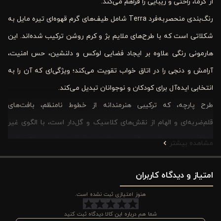
از گرما، راحتی و زیبایی را فراهم می‌کند.
رنگ‌بندی منحصربه‌فرد Terra شامل طیف‌های گرم قهوه‌ای تیره مایل به
شکلاتی است که با طرح‌های ملایم بژ و کرم روشن ترکیب شده‌اند. این
هارمونی رنگی علاوه بر ایجاد فضایی لوکس و دلنشین، حس امنیت،
آرامش و دنجی را در اتاق خواب تقویت می‌کند؛ ویژگی‌ای که آن را به
انتخابی ایده‌آل برای کودکان و نوجوانان تبدیل می‌کند.
طرح پارچه، که ترکیبی هنرمندانه از خطوط نامنظم، بافت‌های
قلم‌ضربه‌ای و الهام از نقش‌های کلاسیک و گل‌دار است، با الگوی غیر
متقارن و مدرن خود، چشم هر بیننده‌ای را به خود خیره می‌کند. این
مشاهده بیشتر
سبک طراحی، که یادآور پتینه‌کاری، هنرهای دستی و موتیف‌های
امتیاز و دیدگاه کاربران
کلاسیک است، جلوه‌ای خاص و متفاوت به لحاف می‌بخشد.
جنس پنبه به کار رفته در این کاور لحاف، سبکی و لطافت فوق‌العاده‌ای
هنوز امتیازی ثبت نشده است.
را فراهم می‌کند و با گردش هوای عالی، از تجمع گرما و رطوبت جلوگیری
شما هم درباره این کالا دیدگاه ثبت کنید