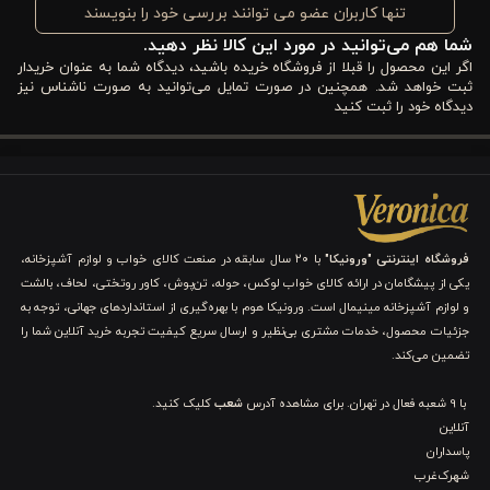
می‌نماید؛ این ویژگی برای حفظ آسایش افراد در طول شب، به خصوص
تنها کاربران عضو می توانند بررسی خود را بنویسند
شما هم می‌توانید در مورد این کالا نظر دهید.
در فصول گرم سال، حیاتی است.
اگر این محصول را قبلا از فروشگاه خریده باشید، دیدگاه شما به عنوان خریدار
طراحی دو رو این کاور لحاف، امکان ایجاد تنوع در دکوراسیون اتاق را
ثبت خواهد شد. همچنین در صورت تمایل می‌توانید به صورت ناشناس نیز
دیدگاه خود را ثبت کنید
فراهم می‌آورد و با دوام بالا در شستشوهای مکرر، خیال والدین را از
بابت حفظ بهداشت و زیبایی محصول آسوده می‌کند. قابلیت لکه‌گیری
آسان نیز یکی دیگر از مزایای این لحاف یک نفره است که استفاده
روزمره از آن را بسیار راحت‌تر می‌سازد.
فروشگاه اینترنتی "ورونیکا"
با ۲۰ سال سابقه در صنعت کالای خواب و لوازم آشپزخانه،
یکی از پیشگامان در ارائه کالای خواب لوکس، حوله، تن‌پوش، کاور روتختی، لحاف، بالشت
ویژگی های کاور لحاف پنبه 3 تکه یک نفره ورونیکا مدل
و لوازم آشپزخانه مینیمال است. ورونیکا هوم با بهره‌گیری از استانداردهای جهانی، توجه به
terra قهوه ای کرم
جزئیات محصول، خدمات مشتری بی‌نظیر و ارسال سریع کیفیت تجربه خرید آنلاین شما را
تضمین می‌کند.
در این بخش به بررسی عمیق‌تر مزایا و ویژگی‌های برجسته ست لحاف
با 9 شعبه فعال در تهران. برای مشاهده آدرس
شعب
کلیک کنید.
پنبه‌ ای ۳ تکه یک نفره ورونیکا مدل Terra می‌پردازیم:
آنلاین
پاسداران
۱. هارمونی رنگ قهوه‌ای کرم: گرما و آرامشی بی‌نظیر
شهرک‌غرب