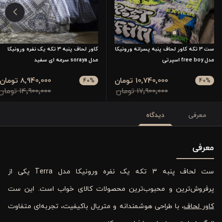
ست 3 تکه کاور لحاف پنبه پسرانه ورونیکا
کاور لحاف پنبه 3 تکه یک نفره ورونیکا
مدل free boy اسپرتی
مدل soraya سرمه ای سفید
10٬740٬000 تومان
8٬940٬000 تومان
40
%
40
%
17٬900٬000 تومان
14٬900٬000 تومان
معرفی
دیدگاه
معرفی
ست لحاف پنبه ۳ تکه یک نفره ورونیکا مدل Terra یکی از
پرفروش‌ترین و محبوب‌ترین محصولات کالای خواب است. این ست
کاور لحاف
، با طراحی هوشمندانه و متریال باکیفیت، تجربه‌ای متفاوت