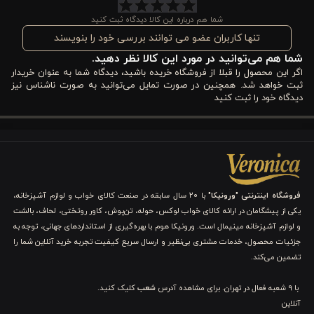
استخوانی و طوسی روشن فضایی آرام، اصیل و در عین حال روشن
شما هم درباره این کالا دیدگاه ثبت کنید
ایجاد می‌کند که با دکوراسیون‌های مینیمال، مدرن، صنعتی و حتی
تنها کاربران عضو می توانند بررسی خود را بنویسند
شما هم می‌توانید در مورد این کالا نظر دهید.
کلاسیک به‌خوبی هماهنگ می‌شود.
اگر این محصول را قبلا از فروشگاه خریده باشید، دیدگاه شما به عنوان خریدار
ثبت خواهد شد. همچنین در صورت تمایل می‌توانید به صورت ناشناس نیز
ویژگی‌های کاور لحاف پنبه 3 تکه تک نفره ورونیکا مدل
دیدگاه خود را ثبت کنید
gobby سفید سرمه ای راه راه
این
کاور لحاف تک نفره
از یک طراحی مدرن و هندسی بهره می‌برد که
ترکیبی هوشمندانه از سنت و مدرنیته است. برخلاف راه‌راه‌های ساده،
طرح این مدل شامل راه‌راه‌های ترکیبی (Multi-Pattern Stripes) است
فروشگاه اینترنتی "ورونیکا"
با ۲۰ سال سابقه در صنعت کالای خواب و لوازم آشپزخانه،
یکی از پیشگامان در ارائه کالای خواب لوکس، حوله، تن‌پوش، کاور روتختی، لحاف، بالشت
که در هر ستون آن، جزئیات متفاوتی به چشم می‌خورد:
و لوازم آشپزخانه مینیمال است. ورونیکا هوم با بهره‌گیری از استانداردهای جهانی، توجه به
بافت‌های بصری: برخی از نوارها دارای نمای ابروبادی یا سنگی
جزئیات محصول، خدمات مشتری بی‌نظیر و ارسال سریع کیفیت تجربه خرید آنلاین شما را
(Melange) هستند که حالتی هنری و بافت‌دار به پارچه بخشیده‌اند.
تضمین می‌کند.
جزئیات هندسی: در میان نوارها، ردیف‌هایی از نقاط ریز (Polka
Dots) و اشکال لوزی‌شکل به صورت منظم چیده شده‌اند که به طرح
با 9 شعبه فعال در تهران. برای مشاهده آدرس
شعب
کلیک کنید.
عمق و ظرافت بیشتری می‌دهند.
تضاد خطوط: ترکیب خطوط عمودی پهن و باریک بر روی کاور لحاف،
آنلاین