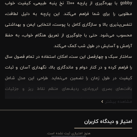
gobby با بهره‌گیری از پارچه ۱۰۰٪ نخ پنبه طبیعی، کیفیت خواب
مطلوبی را برای شما فراهم می‌کند. این پارچه به دلیل لطافت،
تنفس‌پذیری بالا و سازگاری کامل با پوست، انتخابی ایمن و بهداشتی
محسوب می‌شود. حتی با جلوگیری از تعریق هنگام خواب، به حفظ
آرامش و آسایش در طول شب کمک می‌کند.
ساختار سبک و چهارفصل این ست، امکان استفاده در تمام فصول سال
را فراهم کرده و در کنار دوام و ماندگاری بالا، نگهداری آسان و ثبات
کیفیت در طول زمان را تضمین می‌نماید. طراحی این مدل شامل
بافت‌های بصری ابروبادی، ردیف‌های منظم نقاط ریز و جزئیات
لوزی‌شکل هندسی می‌باشد که جلوه‌ای هنری و عمیق ایجاد می‌کند.
مشاهده بیشتر
ترکیب خطوط عمودی در کاور لحاف و خطوط افقی در روبالشتی تعادل
امتیاز و دیدگاه کاربران
بصری ایجاد کرده و باعث می‌شود تخت‌خواب منظم‌تر و کشیده‌تر دیده
شود. رنگ‌بندی متشکل از سرمه ‌ای عمیق (Deep Navy)، سفید
هنوز امتیازی ثبت نشده است.