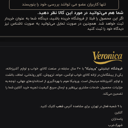
باوقار و حرفه‌ای تبدیل کند.
تنها کاربران عضو می توانند بررسی خود را بنویسند
شما هم می‌توانید در مورد این کالا نظر دهید.
مزایای کاور لحاف پنبه‌ 4 تکه یک نفره ورونیکا مدل
اگر این محصول را قبلا از فروشگاه خریده باشید، دیدگاه شما به عنوان خریدار
shady گلدار دورو
ثبت خواهد شد. همچنین در صورت تمایل می‌توانید به صورت ناشناس نیز
دیدگاه خود را ثبت کنید
اگر به‌دنبال یک انتخاب شیک، کاربردی و ماندگار برای ارتقای فضای
خواب خود هستید، خرید کاور لحاف پنبه‌ ورونیکا مدل Shady می‌تواند
شروعی هوشمندانه باشد. این محصول با طراحی گلدار خاص، رنگ‌بندی
آرامش‌بخش و پارچه نخ پنبه باکیفیت، به‌خوبی می‌تواند ظاهر تخت
فروشگاه اینترنتی "ورونیکا"
با ۲۰ سال سابقه در صنعت کالای خواب و لوازم آشپزخانه،
یکی از پیشگامان در ارائه کالای خواب لوکس، حوله، تن‌پوش، کاور روتختی، لحاف، بالشت
شما را به نقطه قوت دکوراسیون اتاق خواب تبدیل کند.
و لوازم آشپزخانه مینیمال است. ورونیکا هوم با بهره‌گیری از استانداردهای جهانی، توجه به
جزئیات محصول، خدمات مشتری بی‌نظیر و ارسال سریع کیفیت تجربه خرید آنلاین شما را
طراحی گلدار دوروی Shady
تضمین می‌کند.
اولین چیزی که در این کاور لحاف ورونیکا توجه را جلب می‌کند، طراحی
با 9 شعبه فعال در تهران. برای مشاهده آدرس
شعب
کلیک کنید.
آنلاین
گلدار آن است؛ اما نه یک گل‌گلی شلوغ و تکراری. نقوش این مدل حالتی
پاسداران
نقاشی‌گونه، نرم و هنری دارند؛ انگار گل‌ها با قلم‌مویی لطیف روی پارچه
شهرک‌غرب