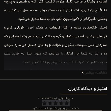
لحاف
ورونیکا با طراحی گلدار هنری، ترکیب رنگی گرم و طبیعی، و پارچه
100% نخ پنبه ریزبافت، فراتر از یک ست خواب ساده عمل می‌کند و به
بخشی تأثیرگذار از دکوراسیون اتاق خواب شما تبدیل می‌شود.
زمینه خاکستری ملایم در کنار گل‌هایی با طیف آجری، خردلی، کرم و
قهوه‌ای روشن، فضایی متعادل، گرم و دلنشین ایجاد می‌کند؛ فضایی که
هم‌زمان حس طبیعت، سکون و ظرافت را به اتاق منتقل می‌سازد. طراحی
دورو نیز به شما این امکان را می‌دهد که بدون نیاز به خرید ست
جدید، ظاهر تخت را متناسب با حال‌وهوای فضا تغییر دهید.
مدل Shady برای افرادی طراحی شده که در انتخاب کالای خواب لوکس
مشاهده بیشتر
به جزئیات اهمیت می‌دهند؛ از لطافت پارچه روی پوست و جریان هوای
امتیاز و دیدگاه کاربران
مناسب گرفته تا هماهنگی عالی با متریال‌هایی مثل چوب، سنگ و
دیوارهای روشن. اگر به‌دنبال محصولی باکیفیت، زیبا و با ارزش خرید
هنوز امتیازی ثبت نشده است.
بالا هستید، این ست 4 تکه می‌تواند اتاق‌خواب شما را به فضایی گرم،
شما هم درباره این کالا دیدگاه ثبت کنید