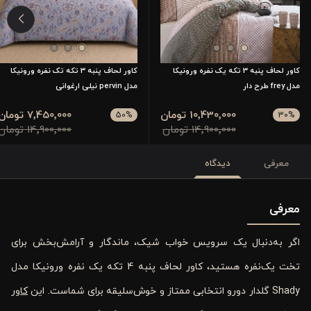
کاور لحاف پنبه 3 تکه یک نفره ورونیکا
کاور لحاف پنبه 3 تکه تک نفره ورونیکا
مدل frey طرح دار
مدل pervin نیلی ارغوانی
10٬430٬000 تومان
7٬450٬000 تومان
50
%
30
%
14٬900٬000 تومان
14٬900٬000 تومان
معرفی
دیدگاه
معرفی
اگر به‌دنبال یک سرویس خواب شیک، ماندگار و آرامش‌بخش برای
تخت یک‌نفره هستید، کاور لحاف پنبه‌ 4 تکه یک نفره ورونیکا مدل
Shady گلدار دورو انتخابی ممتاز و خوش‌سلیقه برای شماست. این
کاور