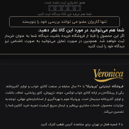
وقتی کیفیت پارچه، ماندگاری رنگ، دوخت کاربردی، قابلیت
هنوز امتیازی ثبت نشده است.
شست‌وشوی آسان، لکه‌گیری راحت و سازگاری با پوست را کنار طراحی
شما هم درباره این کالا دیدگاه ثبت کنید
دورو و چیدمان حرفه‌ای 4 تکه قرار می‌دهیم، با محصولی روبه‌رو
تنها کاربران عضو می توانند بررسی خود را بنویسند
شما هم می‌توانید در مورد این کالا نظر دهید.
هستیم که هم برای مصرف روزمره مناسب است و هم برای کسانی که
اگر این محصول را قبلا از فروشگاه خریده باشید، دیدگاه شما به عنوان خریدار
به کالای خواب لوکس اهمیت می‌دهند. اگر می‌خواهید تخت یک‌نفره
ثبت خواهد شد. همچنین در صورت تمایل می‌توانید به صورت ناشناس نیز
دیدگاه خود را ثبت کنید
شما مرتب‌تر، جذاب‌تر و دعوت‌کننده‌تر دیده شود، در ادامه این بررسی
تخصصی با ما همراه باشید.
ویژگی های کاور لحاف پنبه‌ 4 تکه یک نفره ورونیکا مدل
dunloe cinamon دورو
فروشگاه اینترنتی "ورونیکا"
با ۲۰ سال سابقه در صنعت کالای خواب و لوازم آشپزخانه،
یکی از پیشگامان در ارائه کالای خواب لوکس، حوله، تن‌پوش، کاور روتختی، لحاف، بالشت
در ادامه، مهم‌ترین نقاط قوت کاور لحاف پنبه‌ای 4 تکه یک نفره
و لوازم آشپزخانه مینیمال است. ورونیکا هوم با بهره‌گیری از استانداردهای جهانی، توجه به
ورونیکا مدل Dunloe Cinamon دورو را به‌صورت تخصصی بررسی
جزئیات محصول، خدمات مشتری بی‌نظیر و ارسال سریع کیفیت تجربه خرید آنلاین شما را
تضمین می‌کند.
می‌کنیم تا انتخاب آگاهانه‌تر و مطمئن‌تری داشته باشید:
با 9 شعبه فعال در تهران. برای مشاهده آدرس
شعب
کلیک کنید.