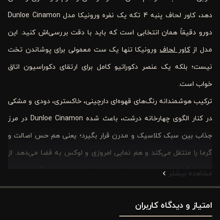
دهد، کاور لحاف پنبه‌ 4 تکه یک نفره ورونیکا مدل Dunloe Cinamon
دورو دقیقاً همان انتخابی است که باید با دقت بررسی‌اش کنید. این
مدل از
کاور لحاف
ورونیکا تنها یک ست معمولی برای پوشاندن تخت
نیست؛ بلکه یک عنصر دکوراتیو کامل برای ارتقای دکوراسیون اتاق
خواب است.
ترکیب هوشمندانه رنگ‌های قهوه‌ای دارچینی، خاکستری، دودی و مشکی
در کنار الگوی چهارخانه درشت، باعث شده Dunloe Cinamon در مرز
جذاب بین سبک کلاسیک و مدرن قرار بگیرد؛ یعنی هم حس اصالت و
گرما را منتقل می‌کند و هم نمایی امروزی و لوکس به فضا می‌دهد. از
طرف دیگر، استفاده از 100٪ نخ پنبه ریزبافت، وزن سبک، گردش هوای
مشاهده بیشتر
مناسب و قابلیت استفاده در چهار فصل، این مدل را از نظر عملکردی نیز
امتیاز و دیدگاه کاربران
به گزینه‌ای ارزشمند تبدیل کرده است.