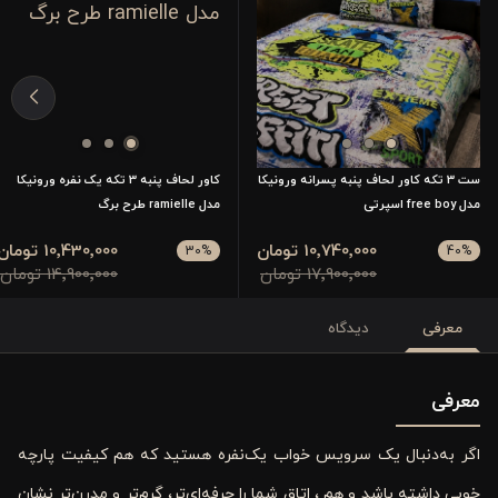
ست 3 تکه کاور لحاف پنبه پسرانه ورونیکا
کاور لحاف پنبه 3 تکه یک نفره ورونیکا
مدل free boy اسپرتی
مدل ramielle طرح برگ
10٬740٬000 تومان
10٬430٬000 تومان
30
%
40
%
17٬900٬000 تومان
14٬900٬000 تومان
معرفی
دیدگاه
معرفی
اگر به‌دنبال یک سرویس خواب یک‌نفره هستید که هم کیفیت پارچه
خوبی داشته باشد و هم ، اتاق شما را حرفه‌ای‌تر، گرم‌تر و مدرن‌تر نشان