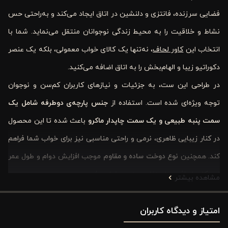
فضایی سرزنده، فانتزی و دلنشین در اتاق ایجاد می‌کند و به‌راحتی حس
نشاط و خلاقیت را به محیط زندگی نوجوانان منتقل می‌نماید. شما با
انتخاب این
کاور لحاف
، نه‌تنها یک کالای خواب معمولی، بلکه یک عنصر
دکوراتیو زیبا و الهام‌بخش را به اتاق اضافه می‌کنید.
در طراحی این ست، به جزئیات و نیازهای کاربران کم‌سن و نوجوان
توجه ویژه‌ای شده است. استفاده از
جنس پارچه‌ی دوطرفه شامل یک
سمت پنبه طبیعی و یک سمت چاپدار ماکرو
باعث شده تا این محصول
در کنار زیبایی ظاهری، نرمی و راحتی مناسبی نیز برای خواب شما فراهم
کند. همچنین
نوع دوخت ساده و مقاوم
موجب افزایش دوام و طول عمر
این کاور لحاف در استفاده روزمره خواهد شد.
مشاهده بیشتر
این ست کاربردی شامل
کاور لحاف، روبالشتی و ملحفه روی تشک
کشدار
است و برای
امتیاز و دیدگاه کاربران
تخت‌های سایز ۹۰ و ۱۲۰ سانتی‌متر
طراحی شده
است؛ بنابراین شما می‌توانید با خیال راحت از آن در اتاق‌های کودک و