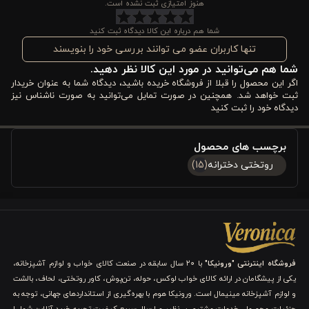
هنوز امتیازی ثبت نشده است.
نوجوان استفاده کنید.
قابلیت استفاده دو رو
و
مناسب بودن برای چهار
شما هم درباره این کالا دیدگاه ثبت کنید
فصل سال
نیز از دیگر مزایای مهمی است که این محصول را به انتخابی
تنها کاربران عضو می توانند بررسی خود را بنویسند
شما هم می‌توانید در مورد این کالا نظر دهید.
کامل و مقرون‌به‌صرفه برای شما تبدیل می‌کند.
اگر این محصول را قبلا از فروشگاه خریده باشید، دیدگاه شما به عنوان خریدار
ثبت خواهد شد. همچنین در صورت تمایل می‌توانید به صورت ناشناس نیز
مزایا و ویژگی های ست 3 تکه کاور لحاف پنبه نوجوان
دیدگاه خود را ثبت کنید
ورونیکا مدل پونی کوچولو
برچسب های محصول
پیش از ورود به جزئیات، لازم است بدانید که
ست 3 تکه کاور لحاف
روتختی دخترانه
(15)
پنبه نوجوان ورونیکا مدل پونی کوچولو
تنها یک روتختی ساده نیست،
بلکه ترکیبی از
طراحی جذاب، راحتی بالا و کیفیت قابل اعتماد
است.
شما با انتخاب این محصول، هم به زیبایی اتاق اهمیت می‌دهید و هم
فضای مناسبی برای یک خواب آرام و دل‌نشین فراهم می‌کنید. در ادامه
فروشگاه اینترنتی "ورونیکا"
با ۲۰ سال سابقه در صنعت کالای خواب و لوازم آشپزخانه،
با مهم‌ترین مزایای آن آشنا می‌شوید.
یکی از پیشگامان در ارائه کالای خواب لوکس، حوله، تن‌پوش، کاور روتختی، لحاف، بالشت
و لوازم آشپزخانه مینیمال است. ورونیکا هوم با بهره‌گیری از استانداردهای جهانی، توجه به
1. طراحی فانتزی و شاد با محوریت شخصیت‌های پونی