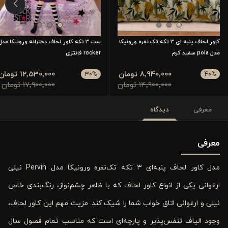
کاور لحاف پنبه ای 3 تکه تک نفره ورونیکا
ست 3 تکه کاور لحاف دخترانه ورونیکا مدل
مدل pola سفید کرم
rocker فانتزی
8٬940٬000 تومان
12٬530٬000 تومان
30
%
40
%
14٬900٬000 تومان
17٬900٬000 تومان
معرفی
دیدگاه
معرفی
مدل کاور لحاف پنبه‌ای ۳ تکه تک‌نفره ورونیکا مدل Pervin نیلی
ارغوانی یکی از انواع کاور لحاف که با ظاهر چشم‌نواز، رنگ‌بندی خاص
نیلی و ارغوانی اتاق خواب شما را شیک کند. مزیت مهم این کاور لحاف،
وجود الیاف تنفس‌پذیر و پارچه‌ای است که مناسب تمام فصول سال