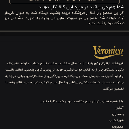
شما هم می‌توانید در مورد این کالا نظر دهید.
که کمتر در سرویس‌های معمولی بازار دیده می‌شود.
اگر این محصول را قبلا از فروشگاه خریده باشید، دیدگاه شما به عنوان خریدار
ثبت خواهد شد. همچنین در صورت تمایل می‌توانید به صورت ناشناس نیز
ویژگی‌های کاور لحاف پنبه 3 تکه تک نفره ورونیکا مدل
دیدگاه خود را ثبت کنید
pervin نیلی ارغوانی
برای انتخاب کاور لحاف یک نفره استاندارد، ظاهر زیبا تنها کافی نیست؛
شما باید محصولی را انتخاب کنید که هم از نظر جنس پارچه، هم طرح و
رنگ و هم کاربردپذیری چهار فصل، ارزش خرید واقعی داشته باشد. در
فروشگاه اینترنتی "ورونیکا"
با ۲۰ سال سابقه در صنعت کالای خواب و لوازم آشپزخانه،
یکی از پیشگامان در ارائه کالای خواب لوکس، حوله، تن‌پوش، کاور روتختی، لحاف، بالشت
ادامه، پنج ویژگی کلیدی این ست را بررسی می‌کنیم.
و لوازم آشپزخانه مینیمال است. ورونیکا هوم با بهره‌گیری از استانداردهای جهانی، توجه به
جزئیات محصول، خدمات مشتری بی‌نظیر و ارسال سریع کیفیت تجربه خرید آنلاین شما را
1. ترکیب رنگ نیلی ارغوانی با جلوه آرامش‌بخش
تضمین می‌کند.
ترکیب رنگی نیلی متمایل به ارغوانی در این کاور لحاف، یکی از
با 9 شعبه فعال در تهران. برای مشاهده آدرس
شعب
کلیک کنید.
آنلاین
برجسته‌ترین عناصر بصری آن است. شما با استفاده از این رنگ‌بندی،
پاسداران
فضایی خلق می‌کنید که هم برای استراحت و هم برای فعالیت‌های
شهرک‌غرب
محمودیه