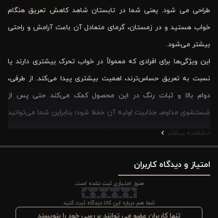
طراحی می شود. یعنی شما در تابستان شاهد کاهش تعریق هنگام
خواب هستید و در زمستان، گرمای متعادل آن باعث آرامش و راحتی
بیشتر می‌شود.
این ویژگی‌ها برای افرادی که معمولاً در خواب تحرک بیشتری دارند یا
نسبت به تعریق حساس‌ترند، اهمیت بیشتری پیدا می‌کند. از طرفی،
دوام بالا و ثبات رنگ در این محصول کمک می‌کند حتی پس از
شستشوی مداوم، جذابیت اولیه آن حفظ شود؛ بنابراین شما می‌توانید
با خیال راحت بارها بدون نگرانی از افت کیفیت، آن را در ماشین
مشاهده بیشتر
لباسشویی بشویید.
امتیاز و دیدگاه کاربران
در مجموع، این ست برای خانواده‌هایی که به دنبال ظرافت بصری،
کیفیت تنفسی پارچه، دوخت تمیز، شستشوی آسان و یک انتخاب
هنوز امتیازی ثبت نشده است.
جذاب برای روحیه و سلامت خواب خود هستند؛ مناسب است. محصولی
شما هم درباره این کالا دیدگاه ثبت کنید
که در عین سادگی، سطحی از شیک بودن و لطافت را به اتاق می‌آورد
تنها کاربران عضو می توانند بررسی خود را بنویسند