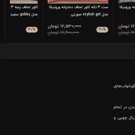
نه ورونیکا
ست 3 تکه کاور لحاف دخترانه ورونیکا
کاور لحاف پنب
مدل stylish girl صورتی
مدل gobby سفید سرمه ای راه راه
مان
12٬530٬000 تومان
٬430٬000
30
%
30
%
مان
17٬900٬000 تومان
٬900٬000
در اتاق‌خواب‌های
دن در تمام
یال چوبی و