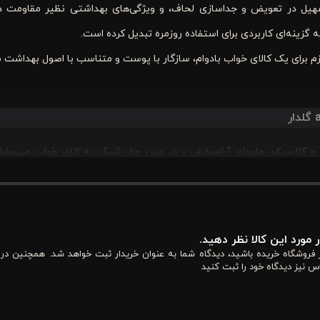
در تعویض و جداسازی لحاف، و ویژگی‌های بهداشتی نظیر مقاومت در 
 گزینه‌ای کاربردی برای استفاده روزمره تبدیل کرده است.
ازم برای یک کالای خواب با‌دوام، سازگار با پوست و متناسب با اصول بهداش
ند ورونیکا، با طراحی ظریف و کلاسیک، جلوه‌ای آرام‌بخش و در عین حال شیک به اتاق خواب می‌ب
 مورد این کالا نظر دهید.
بنیادی‌ترین ویژگی این محصول، استفاده از ۱۰۰٪ نخ پنبه ریز بافت (نخ ۴۰ پنبه) است. این متریال با استاندارد بالا تولید شده تا علاوه بر ای
از فروشگاه خریده باشید، دیدگاه شما به عنوان خریدار ثبت خواهد شد. همچنین در
س نیز دیدگاه خود را ثبت کنید
لص باعث می‌شود که تعادل دمایی بدن در حین خواب حفظ شود؛ به این معنا که
 منتقل می‌کند.