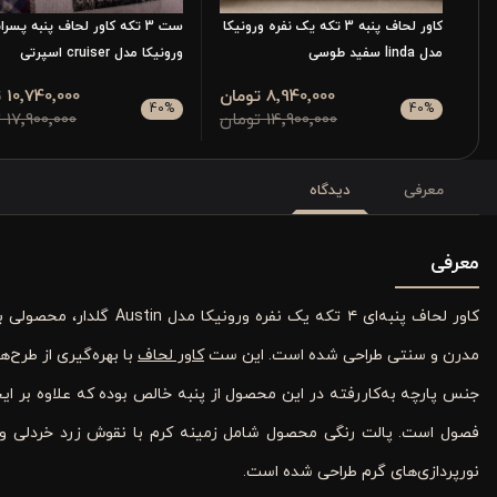
کاور لحاف پنبه 3 تکه یک نفره ورونیکا
ست 3 تکه کاور لحاف پنبه پسرا
مدل linda سفید طوسی
ورونیکا مدل cruiser اسپرتی
8٬940٬000 تومان
10٬740٬000 تومان
40
%
40
%
14٬900٬000 تومان
17٬900٬000 تومان
معرفی
دیدگاه
معرفی
کاور لحاف پنبه‌ای ۴ تکه 
مدرن و سنتی طراحی شده است. این ست
کاور لحاف
با بهره‌گیری از طرح‌ه
جنس پارچه به‌کاررفته در این محصول از پنبه خالص بوده که علاوه بر ا
فصول است. پالت رنگی محصول شامل زمینه کرم با نقوش زرد خردلی و س
نورپردازی‌های گرم طراحی شده است.