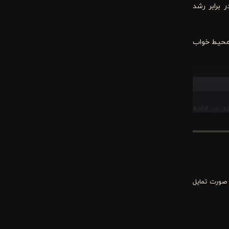
برابر رشد
ت محیط خواب
خشد. در ادامه
جاد بافتی بسیار نرم و
 صورت تمایل
 در تابستان