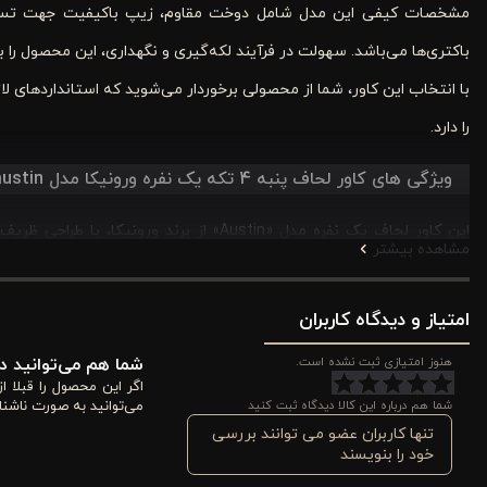
مشخصات کیفی این مدل شامل دوخت مقاوم، زیپ باکیفیت جهت تسهیل 
باکتری‌ها می‌باشد. سهولت در فرآیند لکه‌گیری و نگهداری، این محصول را به
با انتخاب این کاور، شما از محصولی برخوردار می‌شوید که استانداردهای ل
را دارد.
ویژگی های کاور لحاف پنبه‌ 4 تکه یک نفره ورونیکا مدل austin گلدار
این کاور لحاف یک نفره مدل «Austin» از بر
مشاهده بیشتر
ویژگی‌های این محصول را تحلیل می‌کنیم:
امتیاز و دیدگاه کاربران
۱. کیفیت و ساختار جنس پارچه (پنبه ۱۰۰٪)
هنوز امتیازی ثبت نشده است.
شما هم می‌توانید در
اگر این محصول را قبلا 
شما هم درباره این کالا دیدگاه ثبت کنید
می‌توانید به صورت ناشنا
مات، قابلیت تنفس‌پذیریفوق‌العاده‌ای را فراهم کند. استفاده از پنبه خا
تنها کاربران عضو می توانند بررسی
گرما را به خود جذب نمی‌کند و در زمستان نیز با حفظ لطافت، حس راحتی را
خود را بنویسند