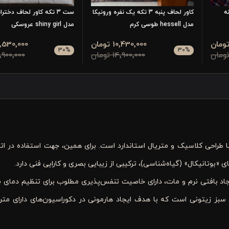
نه
کاور لحاف پنبه 3 تکه یک نفره ورونیکا
ست 3 تکه کاور لحاف دخترا
مدل hessell طوسی کرم
مدل shiny girl عروسکی
10٬430٬000 تومان
12٬530٬000 تو
30
%
30
%
14٬900٬000 تومان
17٬900٬000 تو
یک نفره ورونیکا مدل Austin گلدار، محصولی با طراحی کلاسیک و متریال استاندارد است. برای همین، جهت استفاده 
ای «بوتانیکال» (گیاه‌شناسی)، ترکیبی از زیبایی بصری و کارایی فنی دارد.
یجاد بافتی نرم و مات، دارای خاصیت تنفس‌پذیری مطلوب برای تنظیم دمای ب
بز زیتونی است که با هدف ایجاد هارمونی در دکوراسیون‌های دارای متر