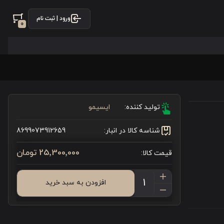
ورود | ثبت نام
0
تولید کننده:
ایسیمو
شناسه کالا در انبار:
8699073912659
25٬300٬000 تومان
قیمت کالا:
افزودن به سبد خرید