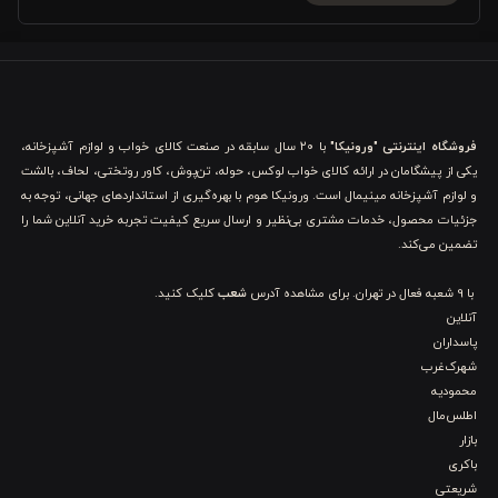
مزایا و ویژگی‌های ست 3 تکه کاور لحاف ورونیکا مدل
stylish girl صورتی
این
کاور لحاف نوجوان
، یک انتخاب عالی برای والدینی است که
فروشگاه اینترنتی "ورونیکا"
با ۲۰ سال سابقه در صنعت کالای خواب و لوازم آشپزخانه،
می‌خواهند اتاق دخترانه را شاد، مدرن، ترند و فوق‌العاده فانتزی کنند. در
یکی از پیشگامان در ارائه کالای خواب لوکس، حوله، تن‌پوش، کاور روتختی، لحاف، بالشت
ادامه، ویژگی‌ها و مزایای ظاهری این ست را با تمرکز بر جنس و کیفیت
و لوازم آشپزخانه مینیمال است. ورونیکا هوم با بهره‌گیری از استانداردهای جهانی، توجه به
جزئیات محصول، خدمات مشتری بی‌نظیر و ارسال سریع کیفیت تجربه خرید آنلاین شما را
نخ، به‌صورت کامل بررسی می‌کنیم.
تضمین می‌کند.
1. لطافت و لوکس بودن پارچه 100٪ نخ پنبه
با 9 شعبه فعال در تهران. برای مشاهده آدرس
شعب
کلیک کنید.
آنلاین
یکی از برجسته‌ترین ویژگی‌های ست 3 تکه کاور لحاف دخترانه ورونیکا
پاسداران
شهرک‌غرب
مدل Stylish Girl استفاده از پارچه 100٪ نخ پنبه (نخ پنبه 30) است. این
محمودیه
الیاف طبیعی، تنفس‌پذیری بسیار بالایی دارند و به شما کمک می‌کنند
اطلس‌مال
بازار
جریان هوا در طول خواب بهتر گردش کند. همین موضوع باعث شده این
باکری
شریعتی
ست برای استفاده چهارفصل مناسب باشد و در گرما یا سرما، احساس