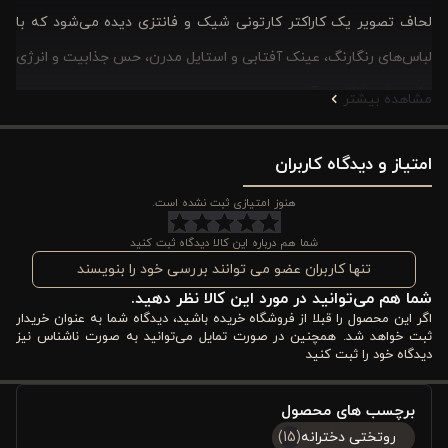
لحاف تصویر یک کاراکتر کارتونی شیک و فانتزی دیده می‌شود که با
لباس‌های رنگارنگ، عینک آفتابی و استایل مدرن، حس جذابیت و انرژی
مثبت را به اتاق می‌آورد.
مشاهده بیشتر
در طراحی این مدل از ترکیب رنگ‌های:
صورتی
امتیاز و دیدگاه کاربران
آبی روشن
سرمه‌ای
هنوز امتیازی ثبت نشده است.
طلایی
جزئیات قلبی و ستاره‌ای
شما هم درباره این کالا دیدگاه ثبت کنید
استفاده شده که باعث شده ظاهر محصول هم زیبا و چشمگیر باشد و
تنها کاربران عضو می توانند بررسی خود را بنویسند
هم برای اتاق کودک و نوجوان به‌عنوان یک دکور جذاب عمل کند.
شما هم می‌توانید در مورد این کالا نظر دهید.
اگر این محصول را قبلا از فروشگاه خریده باشید، دیدگاه شما به عنوان خریدار
نوشته‌های انگلیسی فانتزی مانند Stay Stylish همراه با عناصر
ثبت خواهد شد. همچنین در صورت تمایل می‌توانید به صورت ناشناس نیز
دیدگاه خود را ثبت کنید
گرافیکی مثل قلب‌ها، ستاره‌ها و اشکال تزئینی، جلوه‌ای مدرن و دخترانه
ایجاد کرده‌اند. روبالشتی نیز کاملاً هماهنگ با طرح اصلی است و ست را
برچسب های محصول
یکپارچه و جذاب نشان می‌دهد.
روتختی دخترانه
(15)