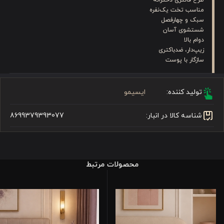
مناسب تخت یک‌نفره
سبک و چهارفصل
شستشوی آسان
دوام بالا
زیپ‌دار، ضدباکتری
سازگار با پوست
تولید کننده:
ایسیمو
شناسه کالا در انبار:
8699379393077
محصولات مرتبط