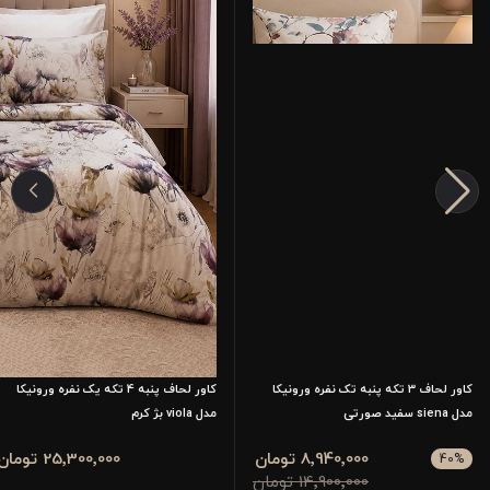
کاور لحاف 3 تکه پنبه تک نفره ورونیکا
کاور لحاف پنبه‌ 4 تکه یک نفره ورونیکا
مدل siena سفید صورتی
مدل viola بژ کرم
8٬940٬000 تومان
25٬300٬000 تومان
40
%
14٬900٬000 تومان