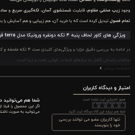
وجود
زیپ مخفی مقاوم
، قابلیت
شستشوی آسان
،
لکه‌گیری سریع
و
ساده
تمام فصول
تبدیل کرده است که با خرید آن، هم زیبایی و هم آسایش را به 
ويژگي های کاور لحاف پنبه ۴ تکه دونفره ورونیکا مدل terra قهوه ای کرم
در ادامه به بررسی دقیق مزایا و ویژگی‌های کلیدی
ست ۴ تکه ملحفه و کاور لحاف پنبه‌ای استاندارد Terra
ساخت، پاسخی کامل به نیازهای شما در خوابی راحت و زیبا است.
مشاهده بیشتر
۱. ترکیب رنگ آرامش‌بخش قهوه‌ ای و کرم برای دکوراسیونی مدرن
امتیاز و دیدگاه کاربران
یکی از مهم‌ترین عوامل در انتخاب لوازم خواب، هارمونی آن با فضای ات
انتخابی مطمئن برای دکوراسیون‌های مختلف محسوب می‌شوند.
هنوز امتیازی ثبت نشده است.
شما هم می‌توانید در
اگر این محصول را قبلا 
استفاده از پالت رنگی
قهوه‌ای – کرم
در این محصول، جلوه‌ای بسیار
لوکس
شما هم درباره این کالا دیدگاه ثبت کنید
می‌توانید به صورت ناشنا
تنها کاربران عضو می توانند بررسی
راحتی با انواع مبلمان و پرده‌ها ست می‌شود. علاوه بر زیبایی ظاهری، این
خود را بنویسند
تأثیری مثبت می‌گذارند تا در محیطی آرام استراحت کنند.