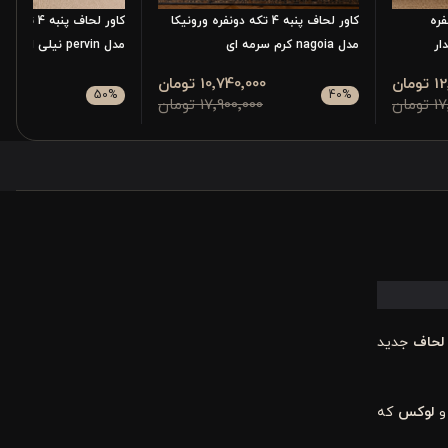
که دونفره
کاور لحاف پنبه 4 تکه دونفره ورونیکا
کاور لحاف پنبه
مدل nagoia کرم سرمه ای
مدل pervin نیلی ارغوانی
مان
10٬740٬000 تومان
950٬000
50
%
40
%
مان
17٬900٬000 تومان
٬900٬000
 لحاف
جدید
لوکس
که