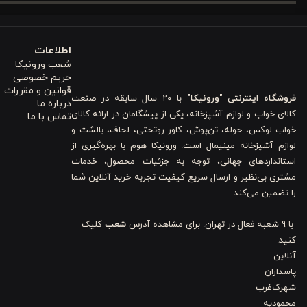
۲. طراحی هوشمند دورو برای تنوع در چیدمان
اطلاعات
قابلیت تغییر دکوراسیون بدون نیاز به خرید محصولات جدید، یکی ا
شعب ورونیکا
حریم خصوصی
انعطاف‌پذیری بی‌نظیری به شما می‌دهد. یک طرف این کاور لحاف با طرحی
قوانین و مقررات
فروشگاه اینترنتی "ورونیکا"
با ۲۰ سال سابقه در صنعت
درباره ما
شما می‌توانید بسته به سلیقه و حال و هوای خود، در هر زمان ظاهر تخت 
کالای خواب و لوازم آشپزخانه، یکی از پیشگامان در ارائه کالای
تماس با ما
نوآوری در اتاق خواب شما جریان داشته باشد.
خواب لوکس، حوله، تن‌پوش، کاور روتختی، لحاف، بالشت و
لوازم آشپزخانه مینیمال است. ورونیکا هوم با بهره‌گیری از
۳. جنس پنبه‌ای نرم و پوست‌دوست برای سلامتی
استانداردهای جهانی، توجه به جزئیات محصول، خدمات
مشتری بی‌نظیر و ارسال سریع کیفیت تجربه خرید آنلاین شما
را تضمین می‌کند.
جنس پارچه و نوع الیاف به کار رفته در ملحفه، تأثیر مستقیمی بر کیف
داشته و خطرات آلرژی و حساسیت را به شدت کاهش می‌دهند.
با 9 شعبه فعال در تهران. برای مشاهده آدرس
شعب
کلیک
کنید.
ست ۴ تکه ملحفه و کاور لحاف پنبه‌ای استاندارد Terra
از
پنبه نرم
و باکی
آنلاین
نگرانی از خارش یا التهاب، از این محصول استفاده کنند. الیاف پنبه با ج
پاسداران
شهرک‌غرب
تضمین می‌کند.
محمودیه