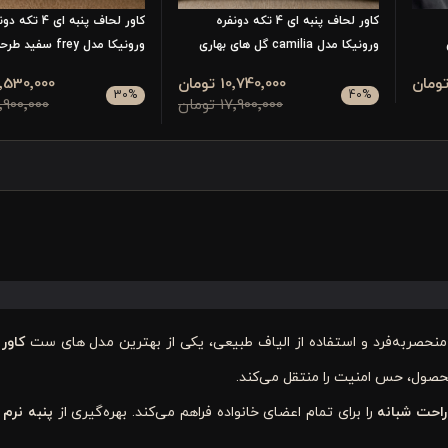
کاور لحاف پنبه ای 4 تکه دونفره
کاور لحاف پنبه ای 4 ت
ورونیکا مدل camilia گل های بهاری
ورونیکا مدل frey سفید طرحدار
10٬740٬000 تومان
12٬530٬000 تو
30
%
40
%
17٬900٬000 تومان
17٬900٬000 تو
 منحصر‌به‌فرد و استفاده از الیاف طبیعی، یکی از بهترین مدل های ست
کاور
حصول، حس امنیت را منتقل می‌کند.
احت شبانه
را برای تمام اعضای خانواده فراهم می‌کند. بهره‌گیری از
پنبه نرم
و