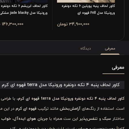
کاور لحاف پنبه پوپلین 6 تکه دونفره
کاور لحاف ابریشم 6 تکه دونفره
ورونیکا مدل Frill قهوه ای
ورونیکا مدل jade blacky مشکی
34٬900٬000 تومان
146٬300٬000 تومان
معرفی
دیدگاه
معرفی
کاور لحاف پنبه ۴ تکه دونفره ورونیکا مدل terra قهوه ای کرم
کاور لحاف پنبه ۴ تکه دونفره ورونیکا مدل terra قهوه ای کرم
، با طراحی
است. استفاده از رنگ‌های
آرامش‌بخش
مانند ترکیب
قهوه ای کرم
در این م
ساختار
سبک
و
تنفس‌پذیر
این ست همراه با
جریان هوای ایده‌آل
،
خواب ر
کاملاً
پوست‌دوست
و
حساس
است، لذت خوابیدن را دوچندان می‌کند.