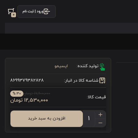
ورود | ثبت نام
0
تولید کننده:
ایسیمو
شناسه کالا در انبار:
8699379382828
17٬900٬000 تومان
30 %
قیمت کالا:
12٬530٬000 تومان
افزودن به سبد خرید