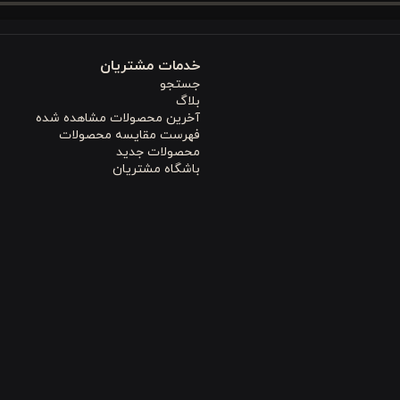
خدمات مشتریان
ز ویژگی‌های هوشمندانه در تولیدات جدید است. این محصول با ویژگی
ط
جستجو
بلاگ
 ساده و رنگ روتشکی طراحی شده و طرف دیگر دارای طرح‌های متنوع و جذاب 
آخرین محصولات مشاهده شده
فهرست مقایسه محصولات
خود را کاملاً تغییر دهید. این
طراحی هوشمند
باعث می‌شود تا همیشه ح
محصولات جدید
باشگاه مشتریان
یت خواب و سلامت پوست دارد. الیاف طبیعی در مقایسه با مواد مصنوعی، 
فیت ساخته شده است و باعث می‌شود که حتی افراد با پوست
حساس
نیز ب
لوگیری از رشد باکتری و ایجاد محیطی بهداشتی،
خواب راحت شبانه
را برای شم