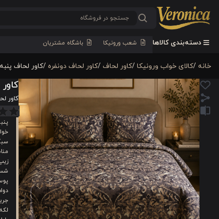
دسته‌بندی کالاها
شعب ورونیکا
باشگاه مشتریان
خانه
/
کالای خواب ورونیکا
/
کاور لحاف
/
کاور لحاف دونفره
/
کاور لحاف پنبه 4 تکه دونفره ورونیکا مدل terra قهوه ای 
کاور لحاف پنبه 4 ت
کاور لحاف پنبه 4 تکه دونفر
پنب
خوا
سبک
منا
زیپ
شست
پوس
دوام
جریا
لکه