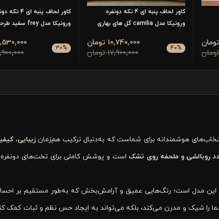
کاور لحاف پنبه ای 4 تکه دونفره
کاور لحاف پنبه ای 4 ت
ورونیکا مدل camilia گل های بهاری
ورونیکا مدل frey سفید طرحدار
10٬740٬000 تومان
12٬530٬000 تو
30
%
40
%
17٬900٬000 تومان
17٬900٬000 تو
تخاب‌های هوشمندانه برای شماست که به‌دنبال ترکیب هم‌زمان
زیبایی، کیف
دد روبالشی و ملحفه روی تشک
است و پوشش کاملی برای تخت‌های دونفره
این مدل است؛ رنگ‌هایی عمیق و آرامش‌بخش که به‌طور مستقیم بر احسا
شما را شیک و مدرن می‌کند، بلکه می‌تواند به ایجاد حس نظم و ثبات کمک ک