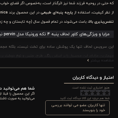
که حتی در روحیه فرزند شما نیز اثرگذار است، به‌خصوص اگر فضای خواب خا
از نظر کیفیت، استفاده از
پارچه پنبه‌ای طبیعی
در این محصول برند
nica
تنفس‌پذیری بالا
، باعث می‌شوند در تمام فصول سال (چه تابستان و چه زمس
مزایا و ویژگی‌های کاور لحاف پنبه 4 تکه ورونیکا مدل pervin نیلی ارغوانی
این سرویس لحاف تنها یک پوشش ساده برای تخت نیست، بلکه مجموعه‌ای ا
مهم‌ترین مزایای این محصول را بر اساس
رنگ، طرح، جنس و نوع دوخت
برر
مشاهده بیشتر
1. آرامش بصری و عمق دکوراسیون
امتیاز و دیدگاه کاربران
رنگ
نیلی
حس آرامش، تمرکز و سکون را به فضای خواب شما منتقل می‌کن
هنوز امتیازی ثبت نشده است.
شما هم می‌توانید در
هنری ایجاد می‌کند. این ترکیب رنگی باعث می‌شود اتاق‌خواب شما هم مدر
اگر این محصول را قبلا 
شما هم درباره این کالا دیدگاه ثبت کنید
می‌توانید به صورت ناشنا
سرویس به‌راحتی با سایر عناصر اتاق هماهنگ می‌شود و جلوه‌ای حرفه‌ای
تنها کاربران عضو می توانند بررسی
این هماهنگی رنگی می‌تواند احساس نظم، آرامش ذهنی و کیفیت بصری بال
خود را بنویسند