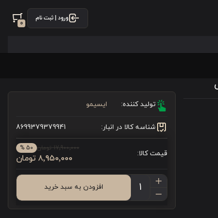
ورود | ثبت نام
0
تولید کننده:
ایسیمو
شناسه کالا در انبار:
8699379379941
17٬900٬000 تومان
50 %
قیمت کالا:
8٬950٬000 تومان
افزودن به سبد خرید