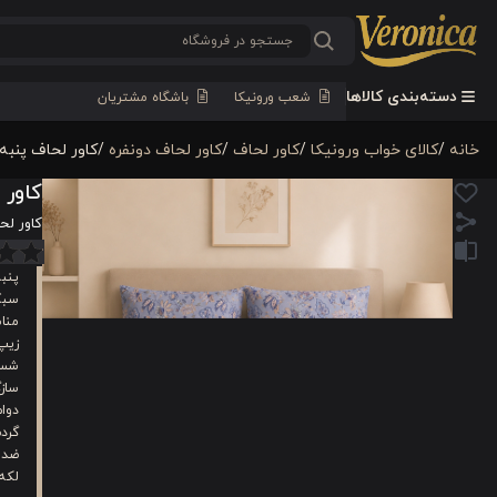
دسته‌بندی کالاها
شعب ورونیکا
باشگاه مشتریان
خانه
/
کالای خواب ورونیکا
/
کاور لحاف
/
کاور لحاف دونفره
/
کاور لحاف پنبه 4 تکه دونفره ورونیکا مدل pervin نیلی ارغو
کاور لحاف پنبه 4 ت
کاور لحاف پنبه 4 تکه دونفره
پنب
سبک
منا
زیپ‌
شست
سازگ
دوام
گرد
ضد 
لکه