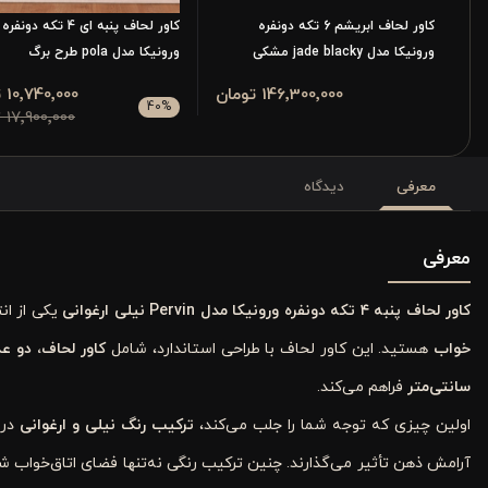
کاور لحاف ابریشم 6 تکه دونفره
کاور لحاف پنبه ای 4 تکه دونفره
ورونیکا مدل jade blacky مشکی
ورونیکا مدل pola طرح برگ
146٬300٬000 تومان
10٬740٬000 تومان
40
%
17٬900٬000 تومان
معرفی
دیدگاه
معرفی
کاور لحاف پنبه ۴ تکه دونفره ورونیکا مدل Pervin نیلی ارغوانی
یکی از ان
خواب
هستید. این کاور لحاف با طراحی استاندارد، شامل
کاور لحاف، دو ع
سانتی‌متر
فراهم می‌کند.
اولین چیزی که توجه شما را جلب می‌کند،
ترکیب رنگ نیلی و ارغوانی
در 
آرامش ذهن تأثیر می‌گذارند. چنین ترکیب رنگی نه‌تنها فضای اتاق‌خواب 