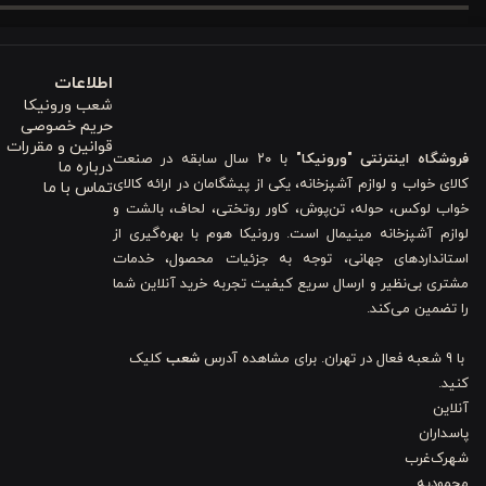
2. لطافت واقعی برای خواب سالم
استفاده از
جنس پنبه‌ای باکیفیت
یکی از مهم‌ترین نقاط قوت این محصول ا
اطلاعات
کاملاً سازگار با پوست بوده و احتمال حساسیت، خارش یا تعریق آزاردهنده
شعب ورونیکا
حریم خصوصی
می‌کنید؛ خوابی که برای استفاده روزمره، طولانی‌مدت و حتی پوست‌های ح
قوانین و مقررات
فروشگاه اینترنتی "ورونیکا"
با ۲۰ سال سابقه در صنعت
درباره ما
این ویژگی به‌خصوص برای خانواده‌ها و افرادی که به سلامت پوست اهمیت
کالای خواب و لوازم آشپزخانه، یکی از پیشگامان در ارائه کالای
تماس با ما
خواب لوکس، حوله، تن‌پوش، کاور روتختی، لحاف، بالشت و
3. تنفس‌پذیری بالا و مناسب برای چهار فصل
لوازم آشپزخانه مینیمال است. ورونیکا هوم با بهره‌گیری از
استانداردهای جهانی، توجه به جزئیات محصول، خدمات
یکی از مشکلات رایج در کالای خواب، تعریق شبانه یا احساس سرمای بیش 
مشتری بی‌نظیر و ارسال سریع کیفیت تجربه خرید آنلاین شما
را تضمین می‌کند.
را متعادل نگه می‌دارد و از تجمع رطوبت جلوگیری می‌کند. در تابستان حس
به همین دلیل، یک انتخاب
چهارفصل، کاربردی و مقرون‌به‌صرفه
برای شما 
با 9 شعبه فعال در تهران. برای مشاهده آدرس
شعب
کلیک
کنید.
این تعادل دمایی باعث خواب عمیق‌تر، آرام‌تر و کاهش بیدارشدن‌های شبان
آنلاین
پاسداران
4. ترکیب زیبایی و کاربرد
شهرک‌غرب
محمودیه