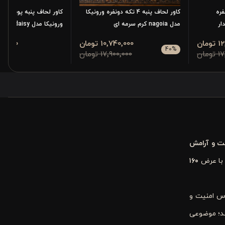
که دونفره
کاور لحاف پنبه 4 تکه دونفره ورونیکا
مدل nagoia کرم سرمه ای
ورونیکا مدل daisy صورتی
مان
10٬740٬000 تومان
4٬900٬000
40
%
مان
17٬900٬000 تومان
یت و آرامش
 با عرض
۱۶۰
س امنیت و
ند؛ موضوعی