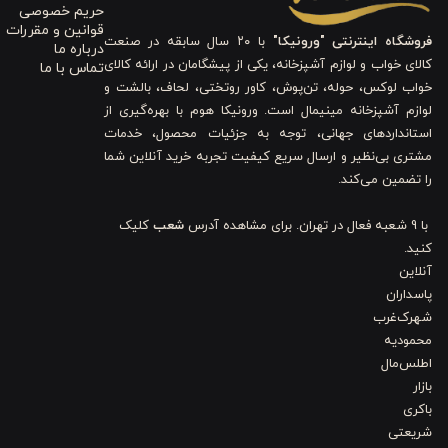
حریم خصوصی
قوانین و مقررات
فروشگاه اینترنتی "ورونیکا"
با ۲۰ سال سابقه در صنعت
درباره ما
طرح emma
با سبک فانتزی و جزئیات اسپرت، تجربه‌ای متفاوت از یک حو
کالای خواب و لوازم آشپزخانه، یکی از پیشگامان در ارائه کالای
تماس با ما
است که جلوه‌ای زیبا و لوکس ایجاد می‌کند. این طراحی باعث می‌شود 
خواب لوکس، حوله، تن‌پوش، کاور روتختی، لحاف، بالشت و
لوازم آشپزخانه مینیمال است. ورونیکا هوم با بهره‌گیری از
باشید. ترکیب راحتی و زیبایی، این محصول را برای افرادی که به استایل و
استانداردهای جهانی، توجه به جزئیات محصول، خدمات
مشتری بی‌نظیر و ارسال سریع کیفیت تجربه خرید آنلاین شما
۳. جنس کتان نرم و لطیف
را تضمین می‌کند.
جنس این حوله از
کتان (پنبه)
با بافت
رینگ اسپان
ساخته شده که نرمی و 
با 9 شعبه فعال در تهران. برای مشاهده آدرس
شعب
کلیک
کنید.
و آرامش داشته باشد. علاوه بر آن، قدرت جذب آب بالا، خشک کردن سریع
آنلاین
افزایش داده و شست‌وشوهای مکرر رنگ و شکل حوله را ثابت نگه می‌دارد.
پاسداران
شهرک‌غرب
محمودیه
۴. هود (کلاه) کاربردی
اطلس‌مال
بازار
وجود
هود یا کلاه
یکی از مزایای کلیدی این حوله است که کاربردی بودن آ
باکری
کنید یا پوششی بیشتر داشته باشید. این ویژگی باعث می‌شود شما در هر 
شریعتی