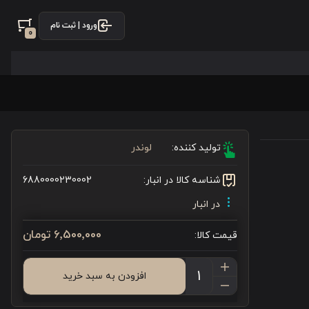
ورود | ثبت نام
0
تولید کننده:
لوندر
شناسه کالا در انبار:
6880000230002
در انبار
6٬500٬000 تومان
قیمت کالا:
افزودن به سبد خرید