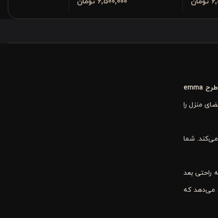
مان
6٬500٬000 تومان
800٬000
 emma
ضای منزل را
می‌کند. شما
 راحتی بعد
 می‌دهد که