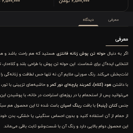
6٬500٬000 تومان
6٬500٬000 تومان
معرفی
دیدگاه
معرفی
اگر به دنبال
حوله تن پوش زنانه فانتزی
هستید که هم راحت باشد و ه
انتخابی ایده‌آل برای شماست. این حوله تن‌ پوش با طراحی بلند و کلاه‌دار، تر
لذت‌بخش می‌کند. رنگ صورتی ملایم آن نه تنها حس لطافت و زنانه‌گی را ا
با داشتن
هود (کلاه)
،
کمربند پارچه‌ای دور کمر
و حاشیه‌های تزیینی با تور، ا
می‌توانید پس از استحمام یا در روزهای استراحت در خانه، با پوشیدن ای
جنس
کتان (پنبه)
با بافت
رینگ اسپان
باعث شده تا این محصول هم سبک ب
از حمام از آن استفاده کنید و بدون احساس سنگینی یا خشکی، بدن خود 
این محصول دوام بالایی دارد و رنگ آن با شست‌وشو ثابت باقی می‌ماند.