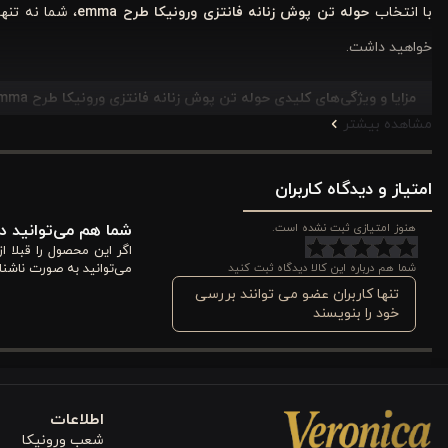
با انتخاب
حوله تن پوش زنانه فانتزی ورونیکا طرح emma
، شما نه تنه
خواهید داشت.
مزایا و ویژگی‌های کلیدی حوله تن پوش زنانه فانتزی ورونیکا طرح emma
مشاهده بیشتر
حوله تن پوش زنانه فانتزی ورونیکا طرح emma
ترکیبی از راحتی، کیفیت 
امتیاز و دیدگاه کاربران
هوشمندانه یاری می‌کند.
هنوز امتیازی ثبت نشده است.
شما هم می‌توانید در
اگر این محصول را قبلا 
شما هم درباره این کالا دیدگاه ثبت کنید
می‌توانید به صورت ناشنا
۱. رنگ صورتی ملایم و زنانه
تنها کاربران عضو می توانند بررسی
خود را بنویسند
رنگ غالب این حوله تن‌پوش،
صورتی ملایم
است که حس لطافت، آرامش و ش
جلوه‌ای فانتزی و شاد به محیط خانه می‌دهد. انتخاب رنگ ملایم باعث
دلنشین باشد. رنگ صورتی به‌خصوص برای کسانی که به زیبایی و جذابیت ب
اطلاعات
شعب ورونیکا
۲. طراحی فانتزی و اسپرت