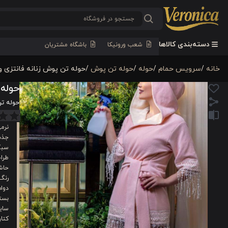
دسته‌بندی کالاها
شعب ورونیکا
باشگاه مشتریان
خانه
/
سرویس حمام
/
حوله
/
حوله تن پوش
/
حوله تن پوش زنانه فانتزی ورون
حوله 
حوله تن 
نرمی
جذب
سبک
طرا
حاش
رنگ
دوام
بسته
سایز
کتان