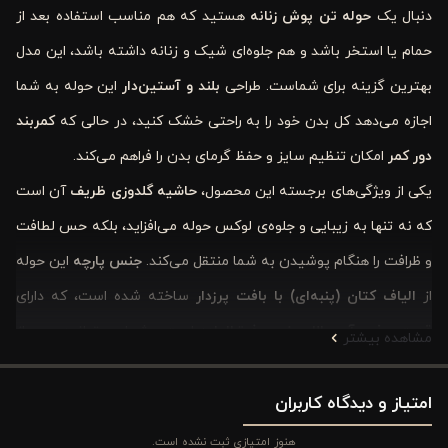
دنبال یک
حوله تن ‌پوش
زنانه
هستید که هم مناسب استفاده بعد از
حمام یا استخر باشد و هم جلوه‌ای شیک و زنانه داشته باشد، این مدل
بهترین گزینه برای شماست. طراحی
بلند و آستین‌دار
این حوله به شما
اجازه می‌دهد کل بدن خود را به راحتی خشک کنید، در حالی که
کمربند
دور کمر
امکان تنظیم سایز و حفظ گرمای بدن را فراهم می‌کند.
یکی از ویژگی‌های برجسته این محصول،
حاشیه گلدوزی ظریف
آن است
که نه تنها به زیبایی و جلوه‌ی لوکس حوله می‌افزاید، بلکه حس لطافت
و ظرافت را هنگام پوشیدن به شما منتقل می‌کند.
جنس پارچه
این حوله
از
الیاف کتان (پنبه‌ای) با بافت پرزدار
ساخته شده است، که دارای
قدرت جذب آب بالا
و
نرمی فوق‌العاده
است . شما می‌توانید پس از
مشاهده بیشتر
استحمام یا استفاده از استخر، بدن خود را به سرعت خشک کنید و از
امتیاز و دیدگاه کاربران
حس راحتی و آرامش آن لذت ببرید.
این حوله در
رنگ‌های متنوع
مانند کرم روشن، صورتی ملایم و بنفش
هنوز امتیازی ثبت نشده است.