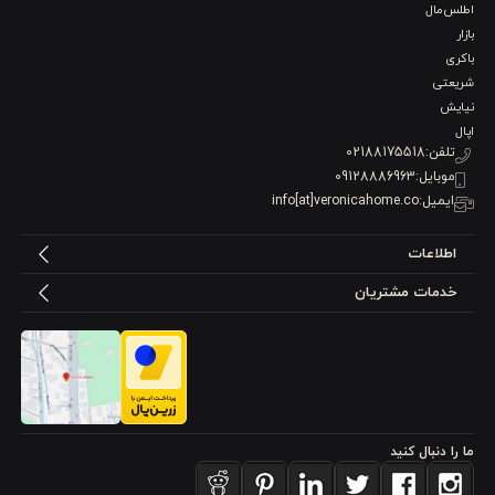
اطلس‌مال
شما را می‌پوشاند.
کمربند دور کمر
امکان تنظیم سایز و فیکس کردن
بازار
باکری
حوله روی بدن را فراهم می‌کند. این طراحی نه تنها از سرما و رطوبت
شریعتی
نیایش
محافظت می‌کند، بلکه حس راحتی و امنیت را هنگام استفاده ایجاد
اپال
می‌کند. برای استفاده بعد از حمام یا استخر، این ویژگی باعث می‌شود
تلفن:
02188175518
موبایل:
09128886963
شما بدون نگرانی از خیس شدن لباس یا احساس سرما، از پوشیدن
ایمیل:
info[at]veronicahome.co
حوله لذت ببرید.
اطلاعات
۳. حاشیه گلدوزی شیک و لوکس
خدمات مشتریان
یکی از مهم‌ترین ویژگی‌های این حوله،
حاشیه‌های گلدوزی شده
در یقه،
دور آستین و بخش جلویی است. این جزئیات تزئینی به حوله جلوه‌ای
شیک و زنانه
می‌بخشد و باعث می‌شود حتی در محیط خانه نیز ظاهری
لوکس و مرتب داشته باشید. گلدوزی با کیفیت بالا، دوام و مقاومت در
ما را دنبال کنید
برابر شست‌وشو را تضمین می‌کند و باعث می‌شود حوله سال‌ها زیبایی