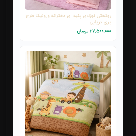
روتختی نوزادی پنبه ای دخترانه ورونیکا طرح
پری دریایی
27٬500٬000 تومان