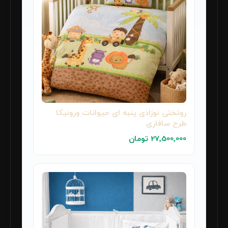
روتختی نوزادی پنبه ای حیوانات ورونیکا
طرح سافاری
27٬500٬000 تومان