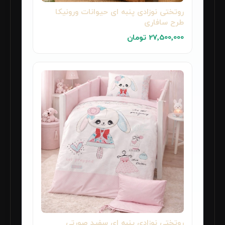
روتختی نوزادی پنبه ای حیوانات ورونیکا
طرح سافاری
27٬500٬000 تومان
روتختی نوزادی پنبه ای سفید صورتی