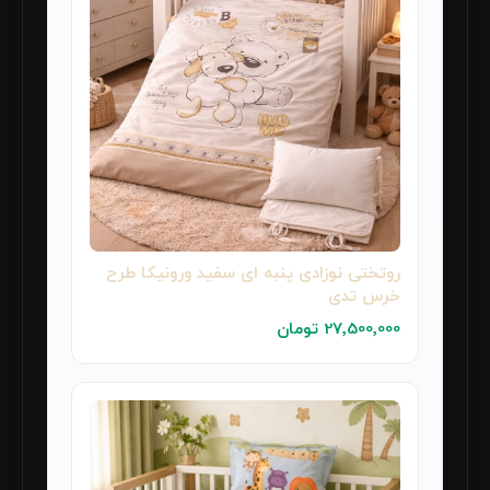
روتختی نوزادی پنبه ای سفید ورونیکا طرح
خرس تدی
27٬500٬000 تومان