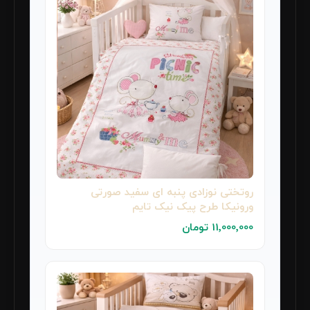
روتختی نوزادی پنبه ای سفید صورتی
ورونیکا طرح پیک نیک تایم
11٬000٬000 تومان