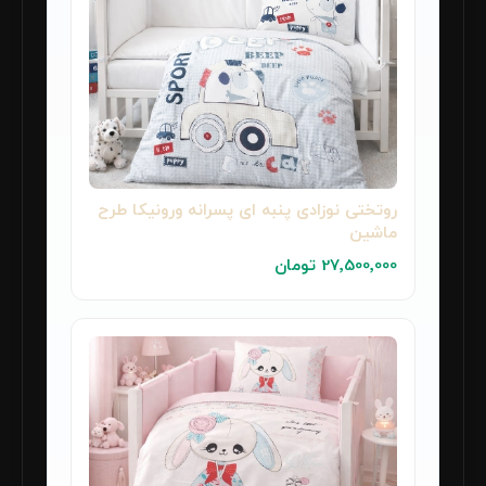
روتختی نوزادی پنبه ای پسرانه ورونیکا طرح
ماشین
27٬500٬000 تومان