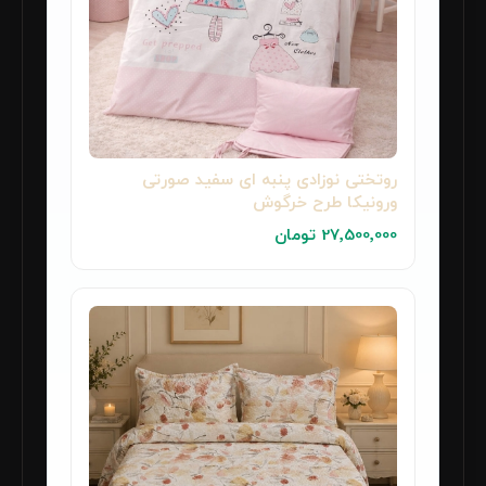
روتختی نوزادی پنبه ای سفید صورتی
ورونیکا طرح خرگوش
27٬500٬000 تومان