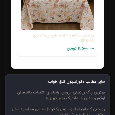
روتختی یکنفره 2 تکه طرح پنبه دوزی
KP5018
11٬500٬000 تومان
سایر مطالب دکوراسیون اتاق خواب
بهترین رنگ روتختی عروس؛ راهنمای انتخاب پالت‌های
لوکس، مدرن و رمانتیک برای جهیزیه
روتختی کوتاه یا تا روی زمین؟ فرمول طلایی محاسبه سایز
روتختی (دو نفره و یک نفره)