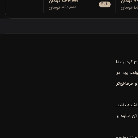
مان
534٬000 تومان
90٬000
40
%
مان
890٬000 تومان
خ کردن غذا
هد بود. در
و حرفه‌ای‌تر
رت داشته باشد.
ن علاوه بر
اده روزمره