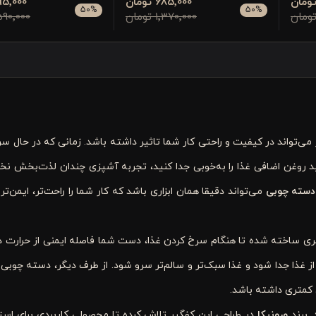
685٬000 تومان
795٬000 تو
50
%
50
%
1٬370٬000 تومان
1٬590٬000 تو
ی‌تواند در کیفیت و راحتی کار شما تاثیر داشته باشد. زمانی که در حال سر
د روغن اضافی غذا را به‌خوبی جدا کنید، تجربه آشپزی چندان لذت‌بخش نخوا
 دسته چوبی
می‌تواند دقیقا همان ابزاری باشد که کار شما را راحت‌تر، ایمن‌تر 
بردی و طول استاندارد ۴۰ سانتی‌متری ساخته شده تا هنگام سرخ کردن غذا، دست شما فاصله ایمنی از حرا
غذا جدا شود و غذا سبک‌تر و سالم‌تر سرو شود. از طرف دیگر، دسته چوبی آ
 کمتری داشته باشد.
. برند
ورونیکا
در طراحی این کفگیر تلاش کرده تا محصولی کاربردی برای استف