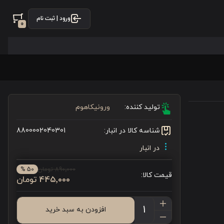
ورود | ثبت نام
0
تولید کننده:
ورونیکاهوم
شناسه کالا در انبار:
8800002040301
در انبار
890٬000 تومان
50 %
قیمت کالا:
445٬000 تومان
افزودن به سبد خرید