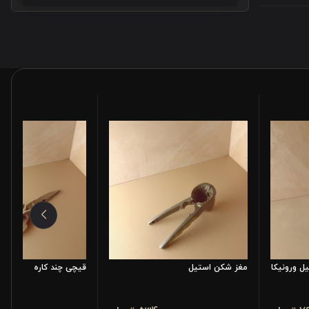
ش مدل پیچر 350 میل ورونیکا
مغز شکن استیل
قیچی چند کاره