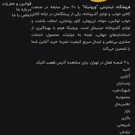
قوانین و مقررات
فروشگاه اینترنتی "ورونیکا"
با ۲۰ سال سابقه در صنعت
درباره ما
وقتی یک ابزار آشپزخانه طراحی کاربردی داشته باشد، آشپزی هم ساده‌ت
کالای خواب و لوازم آشپزخانه، یکی از پیشگامان در ارائه کالای
تماس با ما
خواب لوکس، حوله، تن‌پوش، کاور روتختی، لحاف، بالشت و
شده است. شما با استفاده از این کفگیر می‌توانید هنگام سرخ کردن غذا
لوازم آشپزخانه مینیمال است. ورونیکا هوم با بهره‌گیری از
طراحی سبک و خوش‌دست آن کمک می‌کند حتی در استفاده طولانی هم احسا
استانداردهای جهانی، توجه به جزئیات محصول، خدمات
مشتری بی‌نظیر و ارسال سریع کیفیت تجربه خرید آنلاین شما
دسته چوبی ارگونومیک
مقاوم در برابر حرارت
را تضمین می‌کند.
سبک و خوش‌دست
مناسب سرخ کردن غذا
با 9 شعبه فعال در تهران. برای مشاهده آدرس
شعب
کلیک
تخلیه روغن اضافی
کنید.
طراحی مینیمال کاربردی
مناسب مصرف روزمره
آنلاین
کنترل بهتر غذا
پاسداران
کیفیت ساخت بالا
شهرک‌غرب
شستشوی آسان
محمودیه
این کفگیر برای استفاده در موقعیت‌های مختلف آشپزی مناسب است. شما م
اطلس‌مال
بازار
استفاده کنید. طراحی شیار دار باعث می‌شود غذا هنگام برداشتن از تابه ب
باکری
برند
ورونیکا
تلاش کرده محصولی طراحی کند که هم کاربردی باشد و هم ظاهر 
شریعتی
نیایش
ابزارهای آشپزخانه شما قرار بگیرد و به یکی از ابزارهای پرکاربرد روزانه تبدی