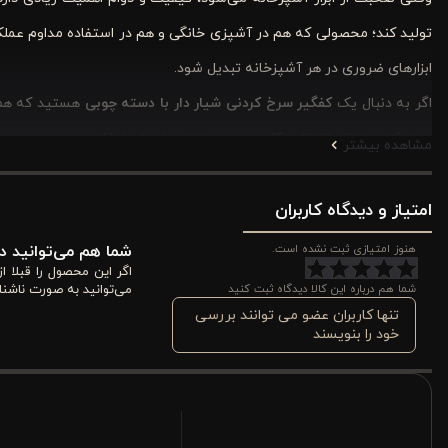
تولید کند؛ محصولی که هم در آشپزی خانگی و هم در استفاده مداوم عملک
ابزارهای ضروری در هر آشپزخانه تبدیل شود.
اگر به دنبال یک
کفگیر سرخ کردنی شیار دار با دسته چوبی
هستید که هم 
ورونیکا می‌تواند انتخابی کاربردی و مطمئن برای شما باشد.
مشاهده بیشتر
کفگیر استیل شیار دار سرخ کردنی ورونیکا با دسته چوبی چه و
امتیاز و دیدگاه کاربران
جنس بدنه و کیفیت ساخت
هنوز امتیازی ثبت نشده است.
شما هم می‌توانید در
اگر این محصول را قبلا 
بدنه این کفگیر از ترکیب متریال مقاوم با روکش تفلون طراحی شده که د
شما هم درباره این کالا دیدگاه ثبت کنید
می‌توانید به صورت ناشنا
مختلف، کفگیر مقاومت خوبی در برابر حرارت و استفاده مداوم داشته باش
تنها کاربران عضو می توانند بررسی
خود را بنویسند
روانی داشته باشد. استفاده از متریال باکیفیت در ساخت این محصول باعث 
طراحی شیار دار مخصوص سرخ کردن
یکی از مهم‌ترین ویژگی‌های این
کفگیر سرخ کردنی ورونیکا
طراحی شیار دا