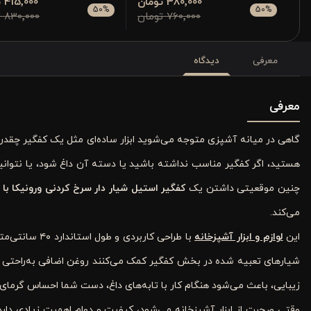
380٬000 تومان
415٬000 تومان
50
%
50
%
760٬000 تومان
830٬000 تومان
معرفی
دیدگاه
معرفی
گاهی در میانه آشپزی متوجه می‌شوید ابزار ساده‌ای مثل یک کفگیر چقدر م
هستید، اگر کفگیر مناسب نداشته باشید یا دسته آن داغ شود، یا نتوانی
چنین موقعیتی داشتن یک
کفگیر استیل شیار دار سرخ کردنی ورونیکا با
می‌کند.
این
لوازم و ابزار آشپزخانه
با طراحی کار
شیارهای تعبیه شده در بخش کفگیر کمک می‌کنند روغن اضافی به‌راحتی از 
زیبایی، باعث می‌شود هنگام کار با تابه‌های داغ، دست شما احساس گرمای
وقتی صحبت از ابزار آشپزخانه می‌شود، کیفیت و دوام اهمیت زیادی دارد