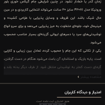
زمان کدر یا خط‌دار نشود. در چنین شرایطی جام گیلاس خوری بلور
ورونیکا مدل 42081 سایز 20 سانت می‌تواند انتخابی کاربردی و در عین
حال شیک باشد. این ظروف و وسایل پذیرایی با طراحی کشیده و
مینیمال خود، جلوه‌ای متفاوت به میز پذیرایی می‌دهد و برای سرو انواع
نوشیدنی‌های سرد یا دسرهای لیوانی گزینه‌ای بسیار مناسب محسوب
می‌شود.
یکی از نکاتی که این جام را محبوب کرده، تعادل بین زیبایی و کارایی
است. پایه باریک و استاندارد آن باعث می‌شود هنگام در دست گرفتن،
گرمای دست کمتر به نوشیدنی منتقل شود. از طرف دیگر بدنه بلند و
ساده، هم حس مدرن بودن را القا می‌کند و هم با انواع سرویس‌های
مشاهده بیشتر
پذیرایی هماهنگ می‌شود. بلور شفاف آن باعث می‌شود رنگ نوشیدنی
امتیاز و دیدگاه کاربران
به زیبایی دیده شود و همین موضوع ظاهر سرو را جذاب‌تر می‌کند.
اگر به دنبال جامی هستید که هم برای استفاده روزمره مناسب باشد و
هنوز امتیازی ثبت نشده است.