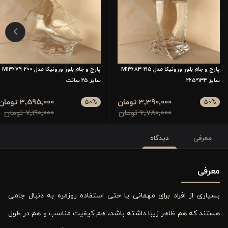
پارچ و جام بلور ورونیکا مدل 215-M13683
پارچ و جام بلور ورونیکا مدل 200-M13679
سایز 134*265
سایز 25 سانت
3٬390٬000 تومان
3٬595٬000 تومان
50
%
50
%
6٬780٬000 تومان
7٬190٬000 تومان
معرفی
دیدگاه
معرفی
بسیاری از افراد برای مهمانی یا حتی استفاده روزمره به دنبال جامی
هستند که هم ظاهر زیبا داشته باشد، هم کیفیت مناسب و هم در طول