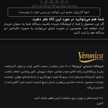
هم در مهمانی‌ها جلوه‌ای حرفه‌ای به میز شما بدهد، جام بلور ورونیکا
شما هم درباره این کالا دیدگاه ثبت کنید
مدل 42081 می‌تواند همان انتخابی باشد که مدت‌ها دنبالش بودید.
تنها کاربران عضو می توانند بررسی خود را بنویسند
شما هم می‌توانید در مورد این کالا نظر دهید.
مشخصات فنی جام گیلاس خوری بلور ورونیکا مدل 42081
اگر این محصول را قبلا از فروشگاه خریده باشید، دیدگاه شما به عنوان خریدار
سایز 20 سانت
ثبت خواهد شد. همچنین در صورت تمایل می‌توانید به صورت ناشناس نیز
دیدگاه خود را ثبت کنید
1. جنس بلور شفاف
جام گیلاس ‌خوری ورونیکا از بلور شفاف باکیفیت ساخته شده است.
بلور به دلیل سطح صاف و شفافیت بالا، جلوه‌ای درخشان ایجاد می‌کند
فروشگاه اینترنتی "ورونیکا"
با ۲۰ سال سابقه در صنعت کالای خواب و لوازم آشپزخانه،
و باعث می‌شود رنگ نوشیدنی‌ها به زیبایی دیده شود. این ویژگی برای
یکی از پیشگامان در ارائه کالای خواب لوکس، حوله، تن‌پوش، کاور روتختی، لحاف، بالشت
سرو نوشیدنی‌هایی مثل گیلاس، موکتل یا انواع نوشیدنی‌های رنگی
و لوازم آشپزخانه مینیمال است. ورونیکا هوم با بهره‌گیری از استانداردهای جهانی، توجه به
جزئیات محصول، خدمات مشتری بی‌نظیر و ارسال سریع کیفیت تجربه خرید آنلاین شما را
اهمیت زیادی دارد. علاوه بر ظاهر زیبا، بلور مقاومت مناسبی در برابر خط
تضمین می‌کند.
و خش‌های سطحی دارد و در صورت نگهداری صحیح، برای مدت طولانی
با 9 شعبه فعال در تهران. برای مشاهده آدرس
شعب
کلیک کنید.
شفافیت خود را حفظ می‌کند.
آنلاین