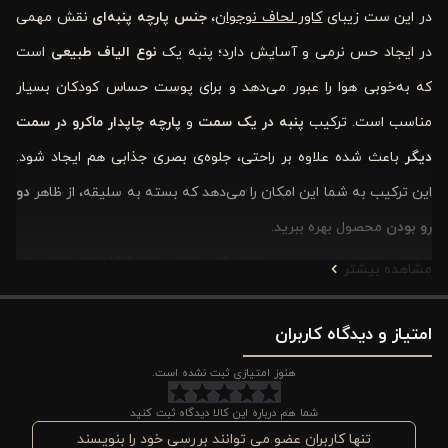
در این ست زیبای
کاور لحاف نوجوان
،
جنس پارچه پنبه‌ای
نقش مهمی
در ایجاد حس نرمی و آسایش دارد؛ پنبه یک
نوع الیاف طبیعی
است
که به‌خوبی هوا را عبور می‌دهد و برای پوست حساس کودکان بسیار
مناسب است. ترکیب
پنبه در یک سمت
و
پارچه چاپدار ماکرو در سمت
دیگر
باعث شده علاوه بر راحتی، جلوه‌ی بصری جذابی هم ایجاد شود.
این ترکیب به شما این امکان را می‌دهد که بسته به سلیقه، از ظاهر
دو
رو بودن
محصول بهره ببرید.
از نظر ساختار، این سرویس شامل
کاور لحاف سایز 155×220 سانتی‌متر
،
مشاهده بیشتر
روبالشتی 50×70 سانتی‌متر
و
ملحفه کشدار 90×200 + 25 سانتی‌متر
است که برای
تخت سایز 90 و 120
امتیاز و دیدگاه کاربران
کاملاً مناسب است.
نوع دوخت ساده
و مقاوم
نیز به شما اطمینان می‌دهد که این محصول، علاوه بر زیبایی،
هنوز امتیازی ثبت نشده است.
دوام و ماندگاری بالایی در استفاده روزمره و شستشوی مکرر دارد.
شما هم درباره این کالا دیدگاه ثبت کنید
در مجموع،
ست 3 تکه کاور لحاف پنبه دخترانه مدل باربی پرنسس
با
تنها کاربران عضو می توانند بررسی خود را بنویسند