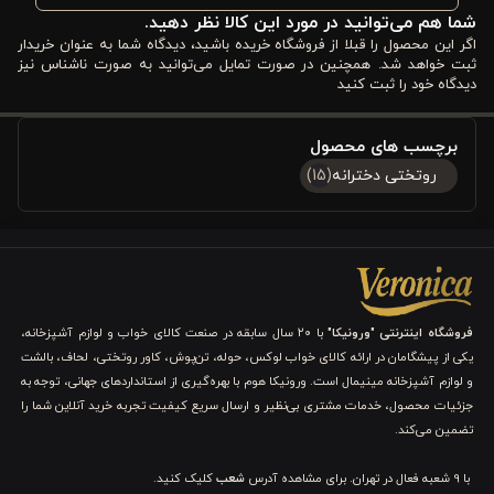
شما هم می‌توانید در مورد این کالا نظر دهید.
طراحی خاص،
کاربرد چهار فصل
و هماهنگی کامل اجزا، انتخابی ایده‌آل
اگر این محصول را قبلا از فروشگاه خریده باشید، دیدگاه شما به عنوان خریدار
برای شماست که می‌خواهید هم زیبایی و هم کیفیت را یک‌جا تجربه
ثبت خواهد شد. همچنین در صورت تمایل می‌توانید به صورت ناشناس نیز
دیدگاه خود را ثبت کنید
کنید.
برچسب های محصول
مزایا و ویژگی های ست 3 تکه کاور لحاف پنبه ورونیکا
روتختی دخترانه
(15)
مدل باربی پرنسس
در این بخش، شما با مهم‌ترین مزایا و ویژگی‌های کاربردی
ست 3 تکه
کاور لحاف پنبه دخترانه ورونیکا مدل باربی پرنسس
آشنا می‌شوید؛
ویژگی‌هایی که آن را از یک سرویس خواب معمولی فراتر می‌برد و به
فروشگاه اینترنتی "ورونیکا"
با ۲۰ سال سابقه در صنعت کالای خواب و لوازم آشپزخانه،
انتخابی هوشمندانه برای اتاق دخترانه تبدیل می‌کند. ترکیب
جنس
یکی از پیشگامان در ارائه کالای خواب لوکس، حوله، تن‌پوش، کاور روتختی، لحاف، بالشت
و لوازم آشپزخانه مینیمال است. ورونیکا هوم با بهره‌گیری از استانداردهای جهانی، توجه به
پارچه باکیفیت، طراحی فانتزی و دوخت مقاوم
باعث شده این محصول
جزئیات محصول، خدمات مشتری بی‌نظیر و ارسال سریع کیفیت تجربه خرید آنلاین شما را
هم برای استفاده روزمره و هم برای ایجاد یک فضای رؤیایی کاملاً
تضمین می‌کند.
مناسب باشد.
با 9 شعبه فعال در تهران. برای مشاهده آدرس
شعب
کلیک کنید.