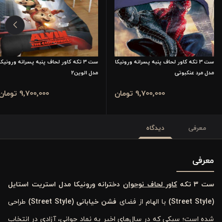
ست 3 تکه کاور لحاف پنبه پسرانه ورونیکا
ست 3 تکه کاور لحاف پنبه پسرانه ورونیکا
مدل مرد عنکبوتی
مدل الوین2
9٬700٬000 تومان
9٬700٬000 تومان
معرفی
دیدگاه
معرفی
ست ۳ تکه
کاور لحاف نوجوان
دخترانه ورونیکا مدل استریت استایل
(Street Style)
با الهام از فضای
فشن خیابانی (Street Style)
طراحی
شده است؛ سبکی که در سال‌های اخیر به نماد جوانی، آزادی در انتخاب