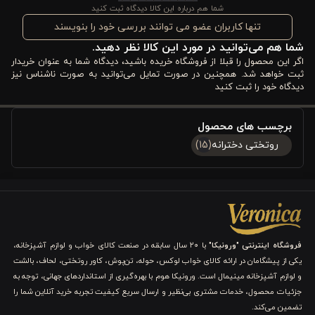
و رنگ‌بندی هماهنگ و چشم‌نواز آن، باعث شده که هم زیبایی محیط
شما هم درباره این کالا دیدگاه ثبت کنید
خواب شما افزایش پیدا کند و هم در استفاده روزمره با مشکلی مواجه
تنها کاربران عضو می توانند بررسی خود را بنویسند
شما هم می‌توانید در مورد این کالا نظر دهید.
نشوید. اگر به بهداشت، راحتی و ظاهر اتاق خواب خود اهمیت می‌دهید،
اگر این محصول را قبلا از فروشگاه خریده باشید، دیدگاه شما به عنوان خریدار
این ست می‌تواند یک انتخاب مطمئن و کاربردی برای شما باشد.
ثبت خواهد شد. همچنین در صورت تمایل می‌توانید به صورت ناشناس نیز
دیدگاه خود را ثبت کنید
مزایا و ویژگی های ست ۳ تکه کاور لحاف ورونیکا مدل
استریت استایل street style
برچسب های محصول
روتختی دخترانه
(15)
اگر شما قصد دارید یک سرویس خواب سبک، مدرن و در عین حال
کاربردی برای اتاق خود یا فرزندتان تهیه کنید، شناخت دقیق
ویژگی‌های
محصول
به شما کمک می‌کند انتخابی آگاهانه‌تر داشته باشید. این
ست ۳ تکه فقط یک روتختی معمولی نیست؛ بلکه ترکیبی از
جنس
فروشگاه اینترنتی "ورونیکا"
با ۲۰ سال سابقه در صنعت کالای خواب و لوازم آشپزخانه،
باکیفیت، طراحی هوشمندانه و کاربرد روزمره آسان
است که برای ایجاد
یکی از پیشگامان در ارائه کالای خواب لوکس، حوله، تن‌پوش، کاور روتختی، لحاف، بالشت
و لوازم آشپزخانه مینیمال است. ورونیکا هوم با بهره‌گیری از استانداردهای جهانی، توجه به
یک فضای خواب راحت و زیبا طراحی شده است.
جزئیات محصول، خدمات مشتری بی‌نظیر و ارسال سریع کیفیت تجربه خرید آنلاین شما را
تضمین می‌کند.
1. استفاده از جنس پنبه‌ای تنفس‌پذیر و سازگار با پوست