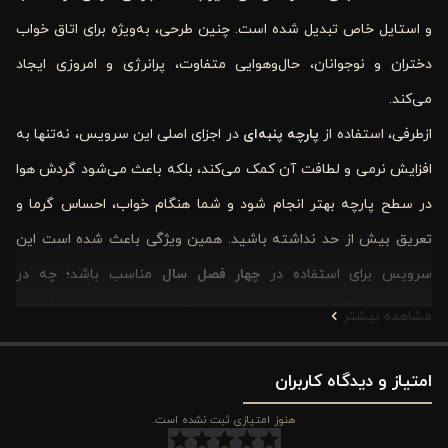
و استایل خاص تبدیل شده است. چنین طرحی، به‌ویژه برای اتاق خواب
دختران و نوجوانان، حال‌وهوایی متفاوت، پرانرژی و امروزی ایجاد
می‌کند.
ازطرفی، استفاده از
پارچه پنبه‌ای
در اجزای اصلی این سرویس، نه‌تنها به
افزایش نرمی و لطافت آن کمک می‌کند، بلکه باعث می‌شود گردش هوا
در سطح پارچه بهتر انجام شود و شما هنگام خواب، احساس گرما و
تعریق بیش از حد نداشته باشید. همین ویژگی باعث شده است این
سرویس برای استفاده در
چهار فصل سال
مناسب باشد؛ چه در
تابستان‌های گرم و چه در زمستان‌های خنک، بسته به نوع لحافی که
مشاهده بیشتر
داخل کاور قرار می‌دهید.
این محصول یک
ست ۳ تکه
امتیاز و دیدگاه کاربران
کامل است که شامل
کاور لحاف، روبالشی
و ملحفه روی تشک کشدار
می‌شود. طراحی دو‌رو، دوخت ساده اما مقاوم،
هنوز امتیازی ثبت نشده است.