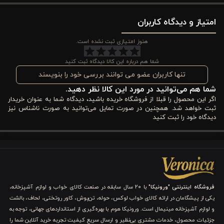
ممکن می‌کند و حس لوکس بودن و نظم را به فضای شما اضافه
امتیاز و دیدگاه کاربران
می‌کند. با جنس رزین باکیفیت و پوشش برنز، این اکسسوری مقاومت
بالایی در برابر رطوبت دارد و شست‌وشوی آن ساده است.
هنوز امتیازی ثبت نشده است.
طراحی آن طوری است که برای استفاده روزمره در حمام‌های کوچک و
شما هم درباره این کالا دیدگاه ثبت کنید
بزرگ مناسب است و حس لوکس بودن و نظم را به فضای شما اضافه
تنها کاربران عضو می توانند بررسی خود را بنویسند
شما هم می‌توانید در مورد این کالا نظر دهید.
می‌کند. بسته‌بندی شکیل جعبه‌ای، این ست را به گزینه‌ای ایده‌آل برای
اگر این محصول را قبلا از فروشگاه خریده باشید، دیدگاه شما به عنوان خریدار
هدیه دادن نیز تبدیل کرده است.
ثبت خواهد شد. همچنین در صورت تمایل می‌توانید به صورت ناشناس نیز
دیدگاه خود را ثبت کنید
چرا اکسسوری ۶ تکه ست بهداشتی ورونیکا GRACE برنزی
را انتخاب کنید؟
زیبایی، دوام و کاربردی بودن
فروشگاه اینترنتی "ورونیکا"
با ۲۰ سال سابقه در صنعت کالای خواب و لوازم آشپزخانه،
ست ۶ تکه GRACE برنزی نه تنها مجموعه‌ای کاربردی برای سرویس
یکی از پیشگامان در ارائه کالای خواب لوکس، حوله، تن‌پوش، کاور روتختی، لحاف، بالشت
بهداشتی شماست، بلکه یک تجربه لوکس و منحصربه‌فرد ایجاد می‌کند.
و لوازم آشپزخانه مینیمال است. ورونیکا هوم با بهره‌گیری از استانداردهای جهانی، توجه به
جزئیات محصول، خدمات مشتری بی‌نظیر و ارسال سریع کیفیت تجربه خرید آنلاین شما را