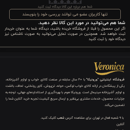
شما هم درباره این کالا دیدگاه ثبت کنید
مزایا و ویژگی‌های اکسسوری ۶ تکه ست بهداشتی ورونیکا مدل
تنها کاربران عضو می توانند بررسی خود را بنویسند
VALERIO RED قرمز
شما هم می‌توانید در مورد این کالا نظر دهید.
اگر این محصول را قبلا از فروشگاه خریده باشید، دیدگاه شما به عنوان خریدار
طراحی کریستالی خاص و جلوه لوکس
ثبت خواهد شد. همچنین در صورت تمایل می‌توانید به صورت ناشناس نیز
دیدگاه خود را ثبت کنید
طراحی کریستالی VALERIO RED فقط یک بافت ساده نیست، بلکه با
ایجاد شکست‌های منظم روی سطح، نور را از زوایای مختلف منعکس
می‌کند و جلوه‌ای درخشان و چندبعدی به فضا می‌دهد. وقتی نور طبیعی
یا نور سقفی سرویس بهداشتی روی این سطوح می‌تابد، انعکاس آن
فروشگاه اینترنتی "ورونیکا"
با ۲۰ سال سابقه در صنعت کالای خواب و لوازم آشپزخانه،
یکی از پیشگامان در ارائه کالای خواب لوکس، حوله، تن‌پوش، کاور روتختی، لحاف، بالشت
باعث می‌شود محیط زنده‌تر و شیک‌تر به نظر برسد. این نوع طراحی
و لوازم آشپزخانه مینیمال است. ورونیکا هوم با بهره‌گیری از استانداردهای جهانی، توجه به
معمولاً در محصولات دکوراتیو لوکس استفاده می‌شود و باعث می‌شود
جزئیات محصول، خدمات مشتری بی‌نظیر و ارسال سریع کیفیت تجربه خرید آنلاین شما را
تضمین می‌کند.
حتی یک سرویس ساده هم ظاهری مدرن و خاص پیدا کند.
با 9 شعبه فعال در تهران. برای مشاهده آدرس
شعب
کلیک کنید.
رنگ قرمز جسور و خاص‌پسند
آنلاین