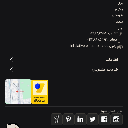
بازار
باکری
شریعتی
نیایش
اپال
تلفن:
02188175518
موبایل:
09128886963
ایمیل:
info[at]veronicahome.co
اطلاعات
خدمات مشتریان
ما را دنبال کنید