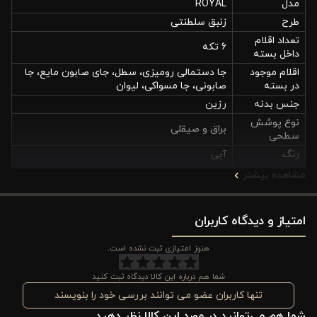
مدل
ROYAL
طرح
زنبق سلطنتی
تعداد اقلام
6 تکه
داخل بسته
اقلام موجود
جا دستمالی رومیزی، سطل، جای صابون مایع، جا
در بسته
صابونی، جا مسواکی، لیوان
جنس بدنه
رزین
نوع پوشش
براق و صیقلی
سطحی
رنگ
آبی
رنگ‌بندی
مشاهده بیشتر
تک رنگ
موجود
مقاومت در
دارد
برابر رطوبت
امتیاز و دیدگاه کاربران
قابلیت
دارد
هنوز امتیازی ثبت نشده است.
شست‌وشو
مقاومت در
شکستنی
شما هم درباره این کالا دیدگاه ثبت کنید
برابر ضربه
تنها کاربران عضو می توانند بررسی خود را بنویسند
وزن تقریبی
7.500 کیلوگرم
بسته
شما هم می‌توانید در مورد این کالا نظر دهید.