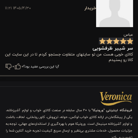
براق و زیبای خود را حفظ کند. این ویژگی برای آشپزخانه‌هایی که
خریدار
1405/4/30 11:21
استفاده روزانه و مداوم دارند اهمیت زیادی دارد
.
ابعاد و طراحی کاربردی
عباس
ارتفاع سرشیر
۱۱.۵
سانتی‌متر است و طراحی آن به‌صورت مینیمال و
سر شییر ظرفشویی
مدرن انجام شده تا با انواع دکور آشپزخانه هماهنگ باشد. وزن سبک و
کالای خوبی هست من تو سایتهای متفاوت جستجو کردم تا در این سایت این
کالا رو پسنیدم
طراحی ارگونومیک باعث می‌شود هنگام استفاده احساس راحتی
آیا این بررسی مفید بود؟
0
0
بیشتری داشته باشید و فشار اضافی به شیر وارد نشود
.
عملکرد چندکاره و چرخش
۳۶۰
درجه
این مدل به سیستم جهت‌دهی آب و تنظیم پاشش مجهز است و
فروشگاه اینترنتی "ورونیکا"
با ۲۰ سال سابقه در صنعت کالای خواب و لوازم آشپزخانه،
امکان چرخش
۳۶۰
درجه را فراهم می‌کند. با این قابلیت می‌توانید آب را
یکی از پیشگامان در ارائه کالای خواب لوکس، حوله، تن‌پوش، کاور روتختی، لحاف، بالشت
و لوازم آشپزخانه مینیمال است. ورونیکا هوم با بهره‌گیری از استانداردهای جهانی، توجه به
به تمام نقاط سینک هدایت کنید و شستشوی ظروف بزرگ، میوه،
جزئیات محصول، خدمات مشتری بی‌نظیر و ارسال سریع کیفیت تجربه خرید آنلاین شما را
سبزیجات و حتی تمیز کردن گوشه‌های سینک را ساده‌تر انجام دهید
.
تضمین می‌کند.