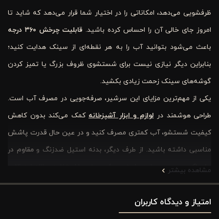
ظرفشویی می‌دهد، امکاناتی را در اختیار شما قرار می‌دهد که شاید تا
امروز جای خالی آن را احساس کرده باشید.
قابلیت چرخش
۳۶۰
درجه
باعث می‌شود بتوانید آب را به هر نقطه‌ای از سینک هدایت کنید؛
بنابراین دیگر نیازی نیست برای شستشوی ظروف بزرگ یا تمیز کردن
گوشه‌های سینک زحمت زیادی بکشید
.
یکی از مهم‌ترین مزایای این سرشیر، صرفه‌جویی در مصرف آب است.
طراحی هوشمند در
لوازم و ابزار آشپزخانه
کمک می‌کند بدون کاهش
کیفیت شستشو، آب کمتری مصرف کنید و در عین حال قدرت پاشش
مناسبی داشته باشید. از طرف دیگر، بدنه استیل ضدزنگ و
مقاوم در
برابر لک
، رسوب و حرارت باعث می‌شود حتی با استفاده روزانه نیز ظاهر
مشاهده بیشتر
زیبای خود را حفظ کند و نگرانی بابت زنگ‌زدگی یا کاهش کیفیت
نداشته باشید
.
امتیاز و دیدگاه کاربران
نصب این محصول نیز بسیار ساده است و بدون نیاز به ابزارهای