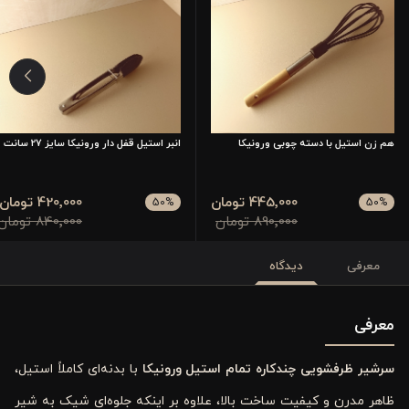
هم زن استیل با دسته چوبی ورونیکا
انبر استیل قفل دار ورونیکا سایز 27 سانت
445٬000 تومان
420٬000 تومان
50
%
50
%
890٬000 تومان
840٬000 تومان
معرفی
دیدگاه
معرفی
سرشیر ظرفشویی چندکاره تمام استیل ورونیکا
با بدنه‌ای کاملاً استیل،
ظاهر مدرن و کیفیت ساخت بالا، علاوه بر اینکه جلوه‌ای شیک به شیر