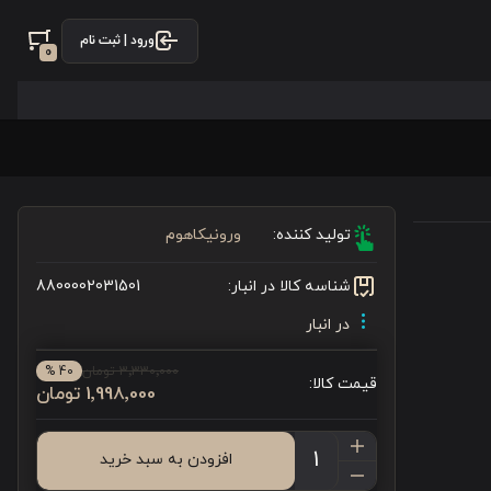
ورود | ثبت نام
0
تولید کننده:
ورونیکاهوم
شناسه کالا در انبار:
8800002031501
در انبار
3٬330٬000 تومان
40 %
قیمت کالا:
1٬998٬000 تومان
افزودن به سبد خرید