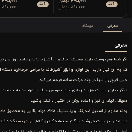
445٬000 تومان
445٬000 تومان
50
%
50
%
890٬000 تومان
890٬000 تومان
معرفی
دیدگاه
معرفی
اگر شما هم دوست دارید همیشه چاقوهای آشپزخانه‌تان مانند روز اول تیز
که به آن نیاز دارید
.
این
لوازم و ابزار آشپزخانه
با طراحی حرفه‌ای، دسته ا
حتی قیچی را تنها در چند حرکت ساده فراهم می‌کند.
دیگر نیازی نیست هزینه زیادی برای تعویض چاقو یا مراجعه به خدمات تیز
دقیقه، تیغه‌ای تیز و آماده برش در اختیار داشته باشید
.
بدنه مقاوم از استیل ضدزنگ و پلاستیک
ABS
، دوام بالایی به محصول دا
این مدل نیز باعث می‌شود هنگام استفاده کنترل کاملی روی دستگاه داشت
فرقی نمی‌کند آشپز حرفه‌ای باشید یا تنها برای خانواده خود آشپزی کنید