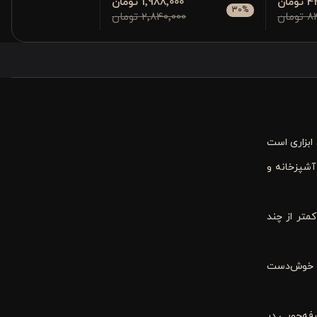
مان
1٬988٬000 تومان
30
%
مان
2٬840٬000 تومان
ابزاری است
آشپزخانه و
متر از چند
ته خوش‌دست
فه‌جویی در