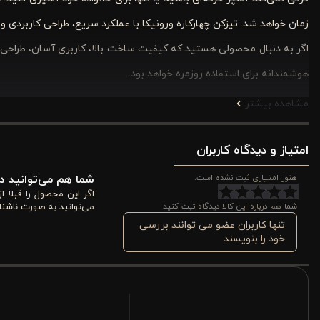
زمان خواهد شد. تیزکن چهارکاره ورونیکا با عملکرد سریع، طراحی کاربردی
اگر به دنبال محصولی هستید که کیفیت ساخت بالا، کاربری آسان، طراحی زیب
هوشمندانه برای استفاده روزمره خواهد بود
.
مشاهده بیشتر
چاقو تیز کن چهار کاره ورونیکا چه ویژگی هایی دارد؟
اگر هنگام خرید لوازم آشپزخانه به کیفیت ساخت، ایمنی و کارایی اهمیت
امتیاز و دیدگاه کاربران
تیزکن چاقو
۴
کاره ورونیکا با طراحی ارگونومیک، متریال بادوام و سیستم 
هنوز امتیازی ثبت نشده است.
شما هم می‌توانید در
قیچی محسوب می‌شود
.
اگر این محصول را قبلا 
شما هم درباره این کالا دیدگاه ثبت کنید
می‌توانید به صورت ناشنا
سیستم تیزکاری چهار مرحله‌ای
تنها کاربران عضو می توانند بررسی
خود را بنویسند
مهم‌ترین ویژگی تیزکن چهار کاره ورونیکا، سیستم حرفه‌ای چهار مرحله
ترمیم تیغه‌های آسیب‌دیده و کند کاربرد دارد. در مرحله سوم، لبه چاقو 
تیغه کاملاً صیقلی و آماده برش‌های دقیق باشد. این فرآیند باعث می‌شود