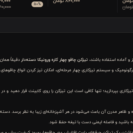
860٬000 تومان
420٬000 تو
50
%
840٬000 تو
 و آماده استفاده باشند،
تیزکن چاقو
چهار
کاره ورونیکا دسته‌دار
دقیقاً همان 
رگونومیک و سیستم تیزکاری چهار مرحله‌ای، امکان تیز کردن انواع چاقوهای 
کاری بپردازید؛ تنها کافی است این تیزکن را روی کابینت قرار دهید و در ک
ده و ظاهر مدرن آن باعث می‌شود در هر آشپزخانه‌ای زیبا به نظر برسد. دس
ه باشید و فاصله ایمنی دست با تیغه حفظ شود
.
؛ داشتن یک تیزکن حرفه‌ای باعث افزایش عمر چاقوها، بهبود کیفیت برش و صر