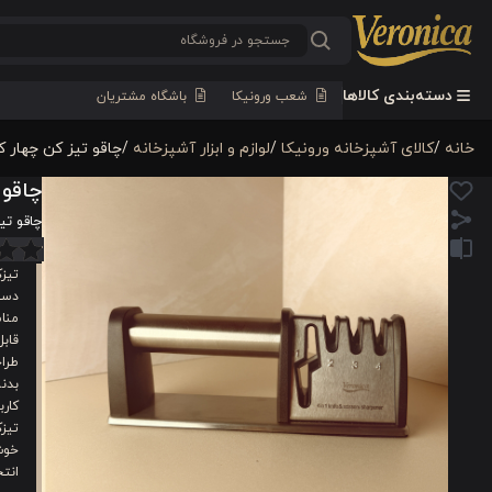
دسته‌بندی کالاها
شعب ورونیکا
باشگاه مشتریان
خانه
/
كالای آشپزخانه ورونیکا
/
لوازم و ابزار آشپزخانه
/
چاقو تیز کن چهار ک
چاقو 
چاقو تی
تیزک
دسته
مناس
قابل
طرا
بدنه
کارب
تیزک
خوش
انتخ