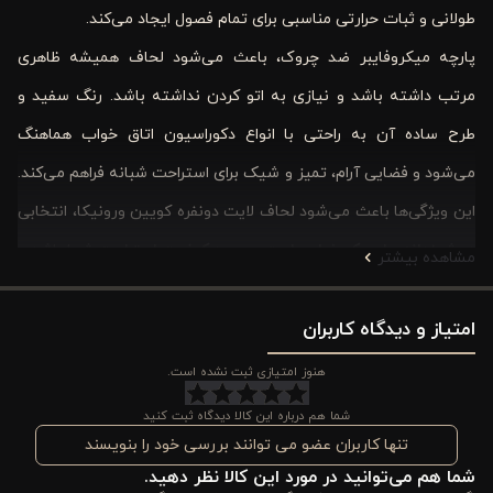
طولانی و ثبات حرارتی مناسبی برای تمام فصول ایجاد می‌کند.
پارچه میکروفایبر ضد چروک، باعث می‌شود لحاف همیشه ظاهری
مرتب داشته باشد و نیازی به اتو کردن نداشته باشد. رنگ سفید و
طرح ساده آن به راحتی با انواع دکوراسیون اتاق خواب هماهنگ
می‌شود و فضایی آرام، تمیز و شیک برای استراحت شبانه فراهم می‌کند.
این ویژگی‌ها باعث می‌شود لحاف لایت دونفره کویین ورونیکا، انتخابی
هوشمندانه برای یک خواب راحت و بهبود کیفیت استراحت
شما باشد.
مشاهده بیشتر
از دیگر مزایای این لحاف می‌توان به قابلیت شست‌وشوی آسان در
امتیاز و دیدگاه کاربران
ماشین لباسشویی، امکان استفاده به صورت تکی یا داخل کاور و وزن
مناسب اشاره کرد که تجربه کاربری راحت و کاربردی را برای شما فراهم
هنوز امتیازی ثبت نشده است.
می‌کند. این لحاف برای کسانی که به دنبال
محصولی سبک، بادوام و با
شما هم درباره این کالا دیدگاه ثبت کنید
ظاهر کلاسیک
هستند، انتخابی ایده‌آل است.
تنها کاربران عضو می توانند بررسی خود را بنویسند
شما هم می‌توانید در مورد این کالا نظر دهید.