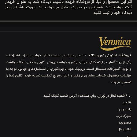
تجربه خواب و کاربرد لحاف لایت دونفره کویین ورونیکا
اگر این محصول را قبلا از فروشگاه خریده باشید، دیدگاه شما به عنوان خریدار
ثبت خواهد شد. همچنین در صورت تمایل می‌توانید به صورت ناشناس نیز
دیدگاه خود را ثبت کنید
خواب با کیفیت، عامل مهمی در سلامت جسم و ذهن شماست. لحاف
لایت دونفره کویین ورونیکا با
الیاف میکروژل سبک و مقاوم
و پارچه
میکروفایبر ضد چروک، محیطی راحت، نرم و آرامش‌بخش فراهم می‌کند.
این لحاف وزن مناسبی دارد و به‌خوبی گرما را حفظ می‌کند بدون اینکه
فروشگاه اینترنتی "ورونیکا"
با ۲۰ سال سابقه در صنعت کالای خواب و لوازم آشپزخانه،
احساس سنگینی یا خستگی ایجاد شود. همچنین، طراحی ساده و رنگ
یکی از پیشگامان در ارائه کالای خواب لوکس، حوله، تن‌پوش، کاور روتختی، لحاف، بالشت
سفید کلاسیک آن باعث می‌شود با انواع ست‌های خواب و دکوراسیون
و لوازم آشپزخانه مینیمال است. ورونیکا هوم با بهره‌گیری از استانداردهای جهانی، توجه به
جزئیات محصول، خدمات مشتری بی‌نظیر و ارسال سریع کیفیت تجربه خرید آنلاین شما را
اتاق خواب هماهنگ شود و ظاهری مرتب و شیک داشته باشد.
تضمین می‌کند.
استفاده از این لحاف به صورت
تکی یا داخل کاور
امکان انعطاف
با 9 شعبه فعال در تهران. برای مشاهده آدرس
شعب
کلیک کنید.
بیشتری در دکوراسیون و محافظت از لحاف فراهم می‌کند. قابلیت
آنلاین
پاسداران
شست‌وشو در ماشین لباسشویی با دمای ۳۰ درجه سانتی‌گراد نیز،
شهرک‌غرب
نگهداری و حفظ نرمی و کیفیت لحاف را آسان می‌کند. به این ترتیب
محمودیه
اطلس‌مال
شما تجربه‌ای
آرامش‌بخش، سالم و کاربردی
از خواب شبانه خواهید
بازار