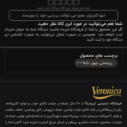
خواب خود ایجاد کنید.
شما هم درباره این کالا دیدگاه ثبت کنید
تنها کاربران عضو می توانند بررسی خود را بنویسند
مشخصات فنی روتختی ورونیکا دو تکه طرح چهل تکه
شما هم می‌توانید در مورد این کالا نظر دهید.
طوسی نقره ‌ای
اگر این محصول را قبلا از فروشگاه خریده باشید، دیدگاه شما به عنوان خریدار
ثبت خواهد شد. همچنین در صورت تمایل می‌توانید به صورت ناشناس نیز
۱. جنس و دوخت:
دیدگاه خود را ثبت کنید
جنس پارچه نه تنها جلوه‌ای شیک و لوکس به اتاق می‌بخشد، بلکه در
برچسب های محصول
طول زمان نیز کیفیت خود را حفظ می‌کند. چرخ‌دوزی ظریف و دقیق
روتختی چهل تکه
(22)
باعث می‌شود که دوخت‌ها پایدار باشند و از باز شدن یا نخ کش شدن
جلوگیری شود. این ویژگی به ویژه برای استفاده روزمره و شستشو
اهمیت دارد، زیرا بدون نگرانی از تغییر شکل یا آسیب دیدن، می‌توانید
روتختی را مرتباً بشویید و از لطافت آن لذت ببرید.
فروشگاه اینترنتی "ورونیکا"
با ۲۰ سال سابقه در صنعت کالای خواب و لوازم آشپزخانه،
یکی از پیشگامان در ارائه کالای خواب لوکس، حوله، تن‌پوش، کاور روتختی، لحاف، بالشت
۲. رنگ:
و لوازم آشپزخانه مینیمال است. ورونیکا هوم با بهره‌گیری از استانداردهای جهانی، توجه به
جزئیات محصول، خدمات مشتری بی‌نظیر و ارسال سریع کیفیت تجربه خرید آنلاین شما را