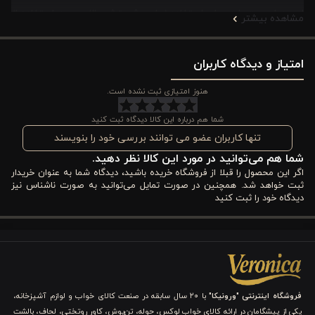
این دوام ست را در برابر استفاده زیاد و شستشو بالا می‌برد. استفاده از
مشاهده بیشتر
آن هم آسان است. جنس پنبه‌ای آن ضد حساسیت است. پس برای
امتیاز و دیدگاه کاربران
پوست‌های حساس و حتی کودکان و نوزادان کاملاً ایمن و بهداشتی
است.
هنوز امتیازی ثبت نشده است.
ویژگی های کاور لحاف پنبه 6 تکه دونفره ورونیکا مدل
شما هم درباره این کالا دیدگاه ثبت کنید
poette طرح گل سرخابی بژ
تنها کاربران عضو می توانند بررسی خود را بنویسند
شما هم می‌توانید در مورد این کالا نظر دهید.
در این بخش، به طور کامل به بررسی مزایای برجسته کاور لحاف پنبه‌ای
اگر این محصول را قبلا از فروشگاه خریده باشید، دیدگاه شما به عنوان خریدار
ثبت خواهد شد. همچنین در صورت تمایل می‌توانید به صورت ناشناس نیز
6 تکه دونفره ورونیکا مدل Poette با طرح گل سرخابی بژ می‌پردازیم.
دیدگاه خود را ثبت کنید
این محصول فراتر از ظاهر چشم‌نوازش، با تمرکز بر راحتی، سلامتی و
کاربردی بودن طراحی شده تا تجربه‌ای لوکس و کاملاً رضایت‌بخش را
برای شما رقم بزند:
فروشگاه اینترنتی "ورونیکا"
با ۲۰ سال سابقه در صنعت کالای خواب و لوازم آشپزخانه،
1. جلوه رنگی هماهنگ: سرخابی دلنشین و بژ آرامش‌بخش
یکی از پیشگامان در ارائه کالای خواب لوکس، حوله، تن‌پوش، کاور روتختی، لحاف، بالشت