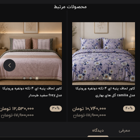
محصولات مرتبط
کاور لحاف پنبه ای 4 تکه دونفره ورونیکا
کاور لحاف پنبه ای 4 تکه دونفره ورونیکا
مدل camilia گل های بهاری
مدل frey سفید طرحدار
10٬740٬000 تومان
12٬530٬000 تومان
30
%
40
%
17٬900٬000 تومان
17٬900٬000 تومان
معرفی
دیدگاه