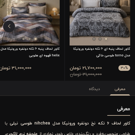
کاور لحاف پنبه ای 6 تکه دونفره ورونیکا
کاور لحاف پنبه 6 تکه دونفره ورونیکا مدل
مدل torno طوسی خاکی
helix قهوه ای هلویی
21٬700٬000 تومان
31٬000٬000 تومان
30
%
31٬000٬000 تومان
معرفی
دیدگاه
معرفی
کاور لحاف ۶ تکه نخ دونفره ورونیکا مدل nihchea طوسی نیلی
با
طراحی منحصر‌به‌فرد و رنگ‌بندی خاص خود، نمادی از
ملحفه نرم لاکچری