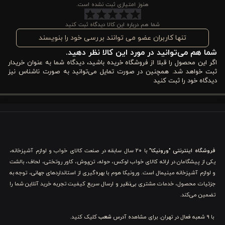
روی سلامت و روحیه اعضای خانواده است. استفاده از رنگ‌های
هنوز امتیازی ثبت نشده است.
آرامش‌بخش
طوسی نیلی
و بافت نرم این ملحفه، می‌تواند به کاهش
شما هم درباره این کالا دیدگاه ثبت کنید
استرس و ایجاد حس آرامش در پایان یک روز پرفشار کمک کند.
تنها کاربران عضو می توانند بررسی خود را بنویسند
شما هم می‌توانید در مورد این کالا نظر دهید.
مشخصات کاور لحاف ۶ تکه نخ دونفره ورونیکا مدل
اگر این محصول را قبلا از فروشگاه خریده باشید، دیدگاه شما به عنوان خریدار
nihchea طوسی نیلی
ثبت خواهد شد. همچنین در صورت تمایل می‌توانید به صورت ناشناس نیز
دیدگاه خود را ثبت کنید
کاور لحاف ۶ تکه نخ دونفره ورونیکا مدل Nihchea گلدار طوسی-نیلی
با
بهره‌گیری از مدرن‌ترین تکنولوژی‌های نساجی، محصولی است که
استانداردهای بالایی را در طراحی و دوخت دارد. در ادامه به بررسی دقیق
ویژگی برجسته این محصول بر اساس رنگ، طرح و جنس می‌پردازیم تا
فروشگاه اینترنتی "ورونیکا"
با ۲۰ سال سابقه در صنعت کالای خواب و لوازم آشپزخانه،
یکی از پیشگامان در ارائه کالای خواب لوکس، حوله، تن‌پوش، کاور روتختی، لحاف، بالشت
شما را با ارزش خرید این کالا آشنا کنیم.
و لوازم آشپزخانه مینیمال است. ورونیکا هوم با بهره‌گیری از استانداردهای جهانی، توجه به
جزئیات محصول، خدمات مشتری بی‌نظیر و ارسال سریع کیفیت تجربه خرید آنلاین شما را
۱. ترکیب رنگ‌بندی آرامش‌بخش طوسی و نیلی
تضمین می‌کند.
این محصول با ترکیب هوشمندانه رنگ
طوسی – نیلی
، فضایی را خلق
با 9 شعبه فعال در تهران. برای مشاهده آدرس
شعب
کلیک کنید.