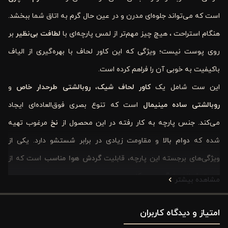
است که می‌تواند جلوه‌ای مدرن و در عین حال گرم به اتاق شما ببخشد.
هنگام استراحت ، هیچ چیز مهم‌تر از لمس پارچه‌ای با
لطافت بی‌نظیر
بر
روی پوست نیست؛ ویژگی که این کاور لحاف با بهره‌گیری از الیاف
باکیفیت به خوبی آن را فراهم کرده است.
این ست شامل یک
کاور لحاف شیک
،
روبالشتی طرحدار خاص
و
روبالشتی ساده مینیمال
است که تنوع بصری فوق‌العاده‌ای ایجاد
می‌کند. جنس پارچه به کار رفته در این محصول از
نخ
مرغوب تهیه
شده که
دوام بالا
و مقاومت زیادی در برابر شستشو دارد. یکی از
ویژگی‌های برجسته این پارچه، قابلیت
گردش هوا مناسب
است که از
تعریق شبانه جلوگیری می‌کند.
مشاهده بیشتر
همچنین خاصیت
ضد لکه و باکتری
بودن آن، نگهداری را برای شما
امتیاز و دیدگاه کاربران
آسان کرده است. خرید چنین محصول باکیفیتی یک سرمایه‌گذاری بر