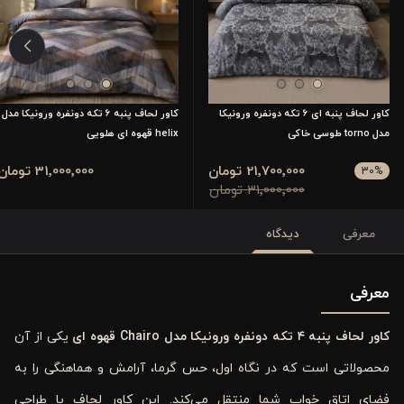
کاور لحاف پنبه ای 6 تکه دونفره ورونیکا
کاور لحاف پنبه 6 تکه دونفره ورونیکا مدل
مدل torno طوسی خاکی
helix قهوه ای هلویی
21٬700٬000 تومان
31٬000٬000 تومان
30
%
31٬000٬000 تومان
معرفی
دیدگاه
معرفی
کاور لحاف پنبه ۴ تکه دونفره ورونیکا مدل Chairo قهوه ‌ای
یکی از آن
محصولاتی است که در نگاه اول، حس گرما، آرامش و هماهنگی را به
فضای اتاق خواب شما منتقل می‌کند. این کاور لحاف با طراحی