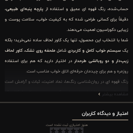
حساب‌شده، رنگ قهوه ‌ای عمیق و استفاده از
پارچه پنبه‌ای طبیعی
،
دقیقاً برای کسانی طراحی شده که به کیفیت خواب، سلامت پوست و
زیبایی دکوراسیون اهمیت می‌دهند.
شما با انتخاب این محصول، تنها یک کاور لحاف ساده نمی‌خرید؛ بلکه
یک
سیستم خواب کامل و کاربردی
شامل
ملحفه روی تشک، کاور لحاف
زیپ‌دار و دو روبالشی طرحدار
در اختیار دارید که هم برای استفاده
روزمره و هم برای چیدمان حرفه‌ای اتاق خواب مناسب است.
رنگ
قهوه ‌ای
در روان‌شناسی رنگ‌ها، نماد امنیت، ثبات و آرامش است
و به‌ویژه برای اتاق‌خواب‌هایی با سبک
مدرن، مینیمال یا کلاسیک
مشاهده بیشتر
انتخابی هوشمندانه محسوب می‌شود.
از طرف دیگر، استفاده از
امتیاز و دیدگاه کاربران
الیاف پنبه‌ای سازگار با پوست
باعث می‌شود
این کاور لحاف گزینه‌ای ایده‌آل برای خواب راحت شما و حتی آرامش
هنوز امتیازی ثبت نشده است.