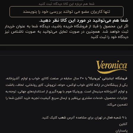
روحی اعضای خانواده‌تان باشد. اگر به دنبال محصولی هستید که هم از
شما هم درباره این کالا دیدگاه ثبت کنید
نظر فنی استاندارد باشد و هم از نظر بصری چشم‌نواز، مدل
Chairo
تنها کاربران عضو می توانند بررسی خود را بنویسند
شما هم می‌توانید در مورد این کالا نظر دهید.
دقیقاً همان چیزی است که انتظارتان را برآورده می‌کند.
اگر این محصول را قبلا از فروشگاه خریده باشید، دیدگاه شما به عنوان خریدار
ثبت خواهد شد. همچنین در صورت تمایل می‌توانید به صورت ناشناس نیز
مزایا و ویژگی‌های کلیدی کاور لحاف پنبه 4 تکه دونفره
دیدگاه خود را ثبت کنید
ورونیکا مدل chairo قهوه ای
شناخت دقیق مزایا و ویژگی‌های
کاور لحاف پنبه ۴ تکه دونفره ورونیکا
مدل Chairo قهوه ‌ای
به شما کمک می‌کند انتخابی آگاهانه و متناسب
با نیازهای خواب و دکوراسیون خود داشته باشید. در ادامه، مهم‌ترین
فروشگاه اینترنتی "ورونیکا"
با ۲۰ سال سابقه در صنعت کالای خواب و لوازم آشپزخانه،
یکی از پیشگامان در ارائه کالای خواب لوکس، حوله، تن‌پوش، کاور روتختی، لحاف، بالشت
ویژگی‌های این محصول را به‌صورت شفاف و کاربردی بررسی می‌کنیم.
و لوازم آشپزخانه مینیمال است. ورونیکا هوم با بهره‌گیری از استانداردهای جهانی، توجه به
جزئیات محصول، خدمات مشتری بی‌نظیر و ارسال سریع کیفیت تجربه خرید آنلاین شما را
1. جنس پنبه‌ای طبیعی و سازگار با پوست
تضمین می‌کند.
در تولید
کاور لحاف پنبه ۴ تکه Chairo
از
پارچه پنبه‌ای با الیاف طبیعی
با 9 شعبه فعال در تهران. برای مشاهده آدرس
شعب
کلیک کنید.
آنلاین
استفاده شده که به‌خوبی با پوست شما سازگار است. این جنس باعث
پاسداران