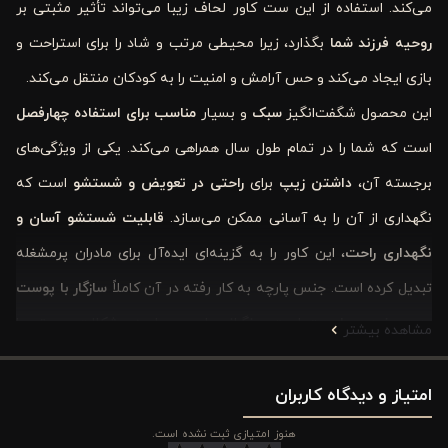
می‌کند. استفاده از این ست کاور لحاف زیبا می‌تواند تأثیر مثبتی بر
روحیه فرزند شما
بگذارد، زیرا محیطی مرتب و شاد را برای استراحت و
بازی ایجاد می‌کند و حس آرامش و امنیت را به کودکان منتقل می‌کند.
این محصول شگفت‌انگیز
سبک
و بسیار
مناسب برای استفاده چهارفصل
است که شما را در تمام طول سال همراهی می‌کند. یکی از ویژگی‌های
برجسته آن،
داشتن زیپ
برای
راحتی در تعویض و شستشو
است که
نگهداری از آن را به آسانی ممکن می‌سازد.
قابلیت شستشو آسان و
نگهداری راحت
، این کاور را به گزینه‌ای ایده‌آل برای مادران پرمشغله
تبدیل کرده است. جنس پارچه به کار رفته در آن کاملاً
سازگار با پوست
بدن و ضد حساسیت
است و نگرانی‌های مربوط به مشکلات پوستی را
مشاهده بیشتر
رفع می‌کند.
امتیاز و دیدگاه کاربران
همچنین، این کاور لحاف دارای
دوام بالا و طول عمر زیاد
بوده و به دلیل
بافت خاص خود،
امکان جریان هوا و تنفس مناسب پارچه
را فراهم
هنوز امتیازی ثبت نشده است.