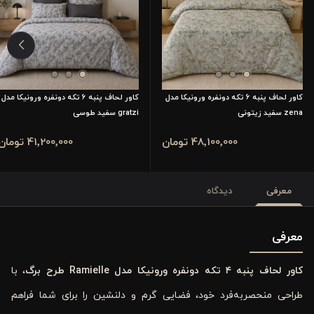
کاور لحاف پنبه 6 تکه دونفره ورونیکا مدل
کاور لحاف پنبه 6 تکه دونفره ورونیکا مدل
zena سفید زیتونی
gratzi سفید طوسی
48٬100٬000 تومان
41٬200٬000 تومان
معرفی
دیدگاه
معرفی
کاور لحاف پنبه ۴ تکه دونفره ورونیکا مدل Ramielle طرح برگ
، با
طراحی منحصر‌به‌فرد خود، فضایی گرم و دلنشین را برای شما فراهم