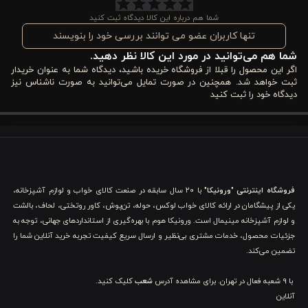
می‌کند که از تعریق در شب جلوگیری می‌کند.
شما هم درباره این کالا دیدگاه ثبت کنید
قابلیت لکه‌گیری آسان
و خاصیت
مانع رشد باکتری
، بهداشت محیط
تنها کاربران عضو می توانند بررسی خود را بنویسند
شما هم می‌توانید در مورد این کالا نظر دهید.
خواب شما را تضمین می‌کند. ویژگی جذاب دیگر،
دو رو بودن
این ست
اگر این محصول را قبلا از فروشگاه خریده باشید، دیدگاه شما به عنوان خریدار
است؛ یک طرف آن
ساده و رنگ روتشکی
است و طرف دیگر
طرحدار
ثبت خواهد شد. همچنین در صورت تمایل می‌توانید به صورت ناشناس نیز
دیدگاه خود را ثبت کنید
می‌باشد که به شما اجازه می‌دهد با سلیقه خود، دکوراسیون اتاق را
تغییر دهید.
ویژگی‌های کاور لحاف پنبه ۴ تکه دونفره ورونیکا مدل
Ramielle طرح برگ
فروشگاه اینترنتی "ورونیکا"
با ۲۰ سال سابقه در صنعت کالای خواب و لوازم آشپزخانه،
یکی از پیشگامان در ارائه کالای خواب لوکس، حوله، تن‌پوش، کاور روتختی، لحاف، بالشت
انتخاب یک سرویس لحاف مناسب، تنها به زیبایی ظاهری ختم
و لوازم آشپزخانه مینیمال است. ورونیکا هوم با بهره‌گیری از استانداردهای جهانی، توجه به
نمی‌شود، بلکه ترکیبی از هنر طراحی و مهندسی پارچه است که آسایش
جزئیات محصول، خدمات مشتری بی‌نظیر و ارسال سریع کیفیت تجربه خرید آنلاین شما را
تضمین می‌کند.
شما را تضمین می‌کند. در این بخش به بررسی دقیق ویژگی‌های
با 9 شعبه فعال در تهران. برای مشاهده آدرس
شعب
کلیک کنید.
منحصر‌به‌فرد این محصول می‌پردازیم تا با شناخت کامل، خریدی
آنلاین
مطمئن را تجربه کنید.