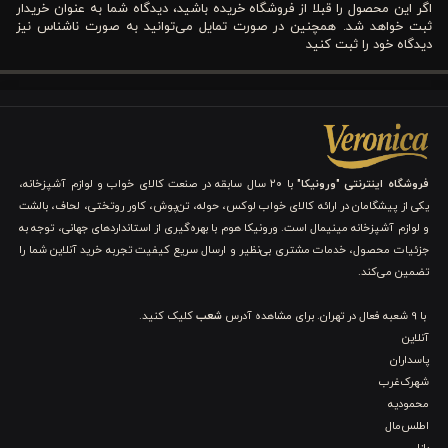
اگر این محصول را قبلا از فروشگاه خریده باشید، دیدگاه شما به عنوان خریدار
ثبت خواهد شد. همچنین در صورت تمایل می‌توانید به صورت ناشناس نیز
مزایا و ویژگی‌های سرویس لحاف مخمل ۷ تکه دونفره
دیدگاه خود را ثبت کنید
کالباسی ورونیکا
جنس این کالای خواب از مخمل مرغوب است که در عین نرمی و
لطافت، دوام بالایی دارد. بافت مخمل باعث حفظ گرما در شب‌های
سرد می‌شود و احساس گرمی و آرامش را هنگام خواب ایجاد می‌کند.
ترکیب دوخت‌های ساده و طرحدار در روبالشتی‌ها و روتختی،
جلوه‌ای مدرن و جذاب به سرویس داده است. این طراحی باعث
فروشگاه اینترنتی "ورونیکا"
با ۲۰ سال سابقه در صنعت کالای خواب و لوازم آشپزخانه،
می‌شود که بتوانید آن را با هر نوع دکوراسیون اتاق خواب ست
یکی از پیشگامان در ارائه کالای خواب لوکس، حوله، تن‌پوش، کاور روتختی، لحاف، بالشت
کنید.
و لوازم آشپزخانه مینیمال است. ورونیکا هوم با بهره‌گیری از استانداردهای جهانی، توجه به
ملحفه کشدار با ارتفاع ۳۰ سانتی‌متر باعث می‌شود روی تشک
جزئیات محصول، خدمات مشتری بی‌نظیر و ارسال سریع کیفیت تجربه خرید آنلاین شما را
به‌خوبی فیکس شود و هنگام خواب جابه‌جا نشود. این ویژگی باعث
راحتی بیشتر و نظم بصری بهتر تخت خواب می‌شود.
تضمین می‌کند.
شما می‌توانید این سرویس را در دمای ۳۰ درجه سانتی‌گراد
بشویید، بدون اینکه رنگ یا بافت پارچه تغییر کند. همچنین برای
با 9 شعبه فعال در تهران. برای مشاهده آدرس
شعب
کلیک کنید.
اتوکشی، استفاده از حرارت ملایم پیشنهاد می‌شود.
آنلاین
رنگ کالباسی از جمله رنگ‌های ترند سال‌های اخیر است و به‌راحتی با
پاسداران
اکثر دکورهای مدرن و کلاسیک هماهنگ می‌شود. این رنگ حس
شهرک‌غرب
آرامش و لطافت را در اتاق شما تقویت می‌کند.
محمودیه
تجربه خواب و کاربرد سرویس لحاف مخمل 7 تکه دونفره
اطلس‌مال
بازار