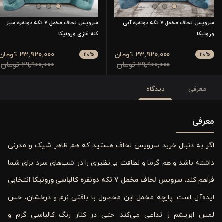
سرویس لحاف مخمل 7 تکه دونفره آبی
سرویس لحاف مخمل 7 تکه دونفره سبز
ورونیکا
کله غازی ورونیکا
23٬920٬000 تومان
23٬920٬000 تومان
20
%
20
%
29٬900٬000 تومان
29٬900٬000 تومان
معرفی
دیدگاه
معرفی
اگر به دنبال خرید سرویس لحاف هستید که هم ظاهر شیک و مدرنی
داشته باشد و هم گرما و لطافت بی‌نظیری را در شب‌های سرد برای شما
فراهم کند،
سرویس لحاف مخمل ۷ تکه دونفره کالباسی ورونیکا
انتخابی
ایده‌آل است. پارچه مخمل این محصول با بافتی نرم و درخشان، حس
لمس ابریشم را تداعی می‌کند. حتی در کنار رنگ کالباسی گرم و