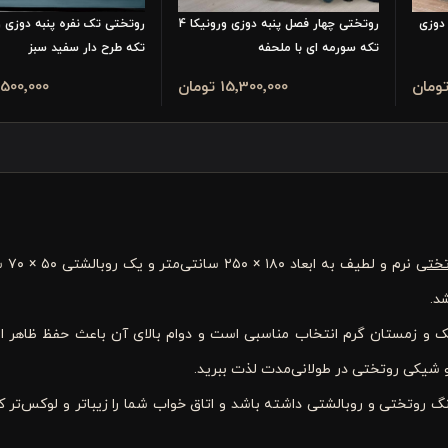
دوزی
روتختی چهار فصل پنبه دوزی ورونیکا 4
روتختی تک نفره پنبه دوزی و
تکه سورمه ای با ملحفه
تکه طرح دار سفید سبز
15٬300٬000 تومان
11٬500٬000 تو
تختی
نرم و لط
د.
 و زمستان گرم انتخاب مناسبی است و دوام بالای آن باعث حفظ ظاهر ا
 و شیکی روتختی در طولانی‌مدت لذت ببرید.
گ روتختی و روبالشتی داشته باشد و اتاق خواب شما را زیباتر و لوکس‌تر ک