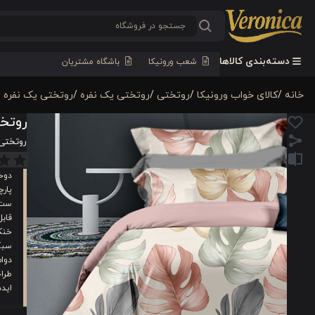
دسته‌بندی کالاها
شعب ورونیکا
باشگاه مشتریان
خانه
/
کالای خواب ورونیکا
/
روتختی
/
روتختی یک نفره
/
روتختی یک نفره ط
روتخت
روتختی 
دوخ
پار
ست 
قابل شستش
خنک 
سبک
دوام
طراح
ایده