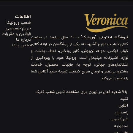
پارچه این روتختی و روبالشتی از پنبه نرم، لطیف و با کمی جلوه برا
باشد و در تماس مستقیم با پوست، لطافت خود را منتقل کند. چرخ‌دوزی 
اطلاعات
شعب ورونیکا
متفاوت به روتختی می‌بخشد. رنگ کرمی و طرح گل این محصول با دکوراسی
حریم خصوصی
قوانین و مقررات
فروشگاه اینترنتی "ورونیکا"
با ۲۰ سال سابقه در صنعت
۴. شستشو و مقاومت
درباره ما
کالای خواب و لوازم آشپزخانه، یکی از پیشگامان در ارائه کالای
تماس با ما
خواب لوکس، حوله، تن‌پوش، کاور روتختی، لحاف، بالشت و
لوازم آشپزخانه مینیمال است. ورونیکا هوم با بهره‌گیری از
و شکل اولیه پس از هر بار شستشو را تضمین می‌کند. دوخت ظریف و باک
استانداردهای جهانی، توجه به جزئیات محصول، خدمات
مشتری بی‌نظیر و ارسال سریع کیفیت تجربه خرید آنلاین شما
همچنان نرم و لطیف باقی بماند. این ویژگی باعث می‌شود محصول برای است
را تضمین می‌کند.
شستشو دهید.
با 9 شعبه فعال در تهران. برای مشاهده آدرس
شعب
کلیک
۵. مناسب برای فصول و کاربرد
کنید.
آنلاین
پاسداران
این روتختی چهار فصل سبک و راحت است و برای استفاده در تمام سال 
شهرک‌غرب
گرمای ملایم ایجاد می‌کند. ست شامل روتختی و روبالشتی هماهنگ، به شما
محمودیه
اطلس‌مال