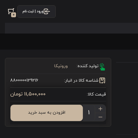
ورود | ثبت نام
0
تولید کننده:
ورونیکا
شناسه کالا در انبار:
8800000129216
11٬500٬000 تومان
قیمت کالا:
افزودن به سبد خرید