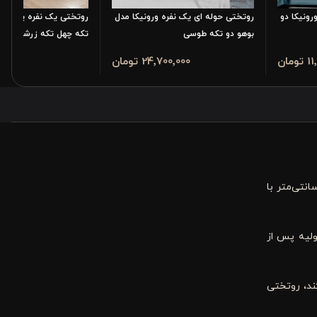
رونیکا دو
روتختی حوله ای یک نفره ورونیکا مدل
روتختی یک نفره پنبه دوز
بوهو دو تکه طوسی
تکه چهل تکه زرشکی
مان
24٬700٬000 تومان
٬500٬000
یف به ابعاد ۱۸۰ × ۲۵۰ سانتی‌متر و یک روبالشتی ۵۰ × ۷۰ سانتی‌متر با
ولیه پس از
ند، روتختی