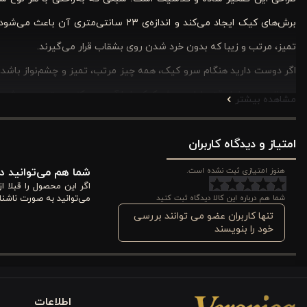
برش‌های کیک ایجاد می‌کند و اندازه‌ی ۳
تمیز، مرتب و زیبا که بدون خرد شدن روی بشقاب قرار می‌گیرند.
اگر دوست دارید هنگام سرو کیک، همه چیز مرتب، تمیز و چشم‌نواز باشد، ا
به نظر برسد، اما وقتی اولین برش کیک را با آن سرو کنید، متوجه می‌شوید چر
مشاهده بیشتر
شاید بد نباشد از خودتان بپرسید: وقتی می‌توان کیک را با ظرافت و زیبایی 
امتیاز و دیدگاه کاربران
مشخصات فنی کفگیر کیک استیل ورونیکا 23 سانتی
هنوز امتیازی ثبت نشده است.
شما هم می‌توانید در
１. جنس و ساخت
اگر این محصول را قبلا 
شما هم درباره این کالا دیدگاه ثبت کنید
می‌توانید به صورت ناشنا
کفگیر کیک ورونیکا از استیل ضدزنگ مرغوب ساخته شده که در برابر زن
تنها کاربران عضو می توانند بررسی
خود را بنویسند
می‌شویید، همانند روز اول براق باشد. جنس بدنه محکم و بادوام است و بر
２. ابعاد و طراحی
اطلاعات
طول این
ابزار سرو و پذیرایی
، ۲۳ سانتی‌متر است. اندازه‌ای استاندارد