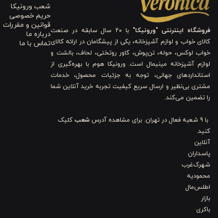
شعب ورونیکا
تیز یا برنده که ایمنی استفاده را افزایش می‌دهد. دسته با انحنای منا
حریم خصوصی
قوانین و مقررات
فروشگاه اینترنتی "ورونیکا"
با ۲۰ سال سابقه در صنعت
درباره ما
３. کاربرد و دوام
کالای خواب و لوازم آشپزخانه، یکی از پیشگامان در ارائه کالای
تماس با ما
خواب لوکس، حوله، تن‌پوش، کاور روتختی، لحاف، بالشت و
این کفگیر تکی، هم برای سرو کیک و شیرینی در مراسم رسمی و هم برای استف
لوازم آشپزخانه مینیمال است. ورونیکا هوم با بهره‌گیری از
استانداردهای جهانی، توجه به جزئیات محصول، خدمات
کنار ظروف داغ استفاده کنید. قابل شستشو در ماشین ظرفشویی است و بدون
مشتری بی‌نظیر و ارسال سریع کیفیت تجربه خرید آنلاین شما
را تضمین می‌کند.
مزایای استفاده و ویژگی‌های کفگیر کیک استیل ورونیکا 23 سانتی
با 9 شعبه فعال در تهران. برای مشاهده آدرس
شعب
کلیک
با کفگیر کیک استیل ورونیکا، سرو کیک از کاری ساده به لحظه‌ای دل‌انگیز
کنید.
کفگیر همیشه براق، تمیز و آماده درخشش است. مزایای کلیدی کفگیر کیک استیل ورونیکا 23
آنلاین
پاسداران
سطح براق و لک‌ناپذیر برای حفظ جلوه میز پذیرایی
ضدخش و مقاوم در برابر زنگ‌زدگی
شهرک‌غرب
ساخت استیل ضدزنگ با دوام فوق‌العاده
محمودیه
طراحی ساده اما شیک برای هر نوع پذیرایی
اطلس‌مال
قابل شستشو در ماشین ظرفشویی
بازار
خوش‌دست و سبک برای استفاده آسان
باکری
شاید فکر کنید ابزار سرو کیک تفاوت زیادی ندارد، اما ورونیکا با کیفی