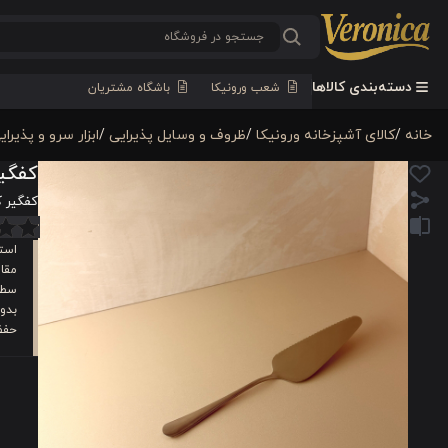
دسته‌بندی کالاها
شعب ورونیکا
باشگاه مشتریان
خانه
/
كالای آشپزخانه ورونیکا
/
ظروف و وسایل پذیرایی
/
ابزار سرو و پذیرای
کفگیر 
کفگیر کیک
استی
مقاو
سطح 
بدون
حفظ