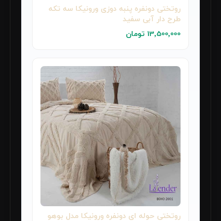
روتختی دونفره پنبه دوزی ورونیکا سه تکه
طرح دار آبی سفید
13٬500٬000 تومان
روتختی حوله ای دونفره ورونیکا مدل بوهو