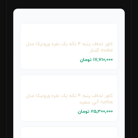
کاور لحاف پنبه‌ 4 تکه یک نفره ورونیکا مدل
molie گلدار
17٬710٬000 تومان
کاور لحاف پنبه‌ 4 تکه یک نفره ورونیکا مدل
rutha آبی سفید
25٬300٬000 تومان