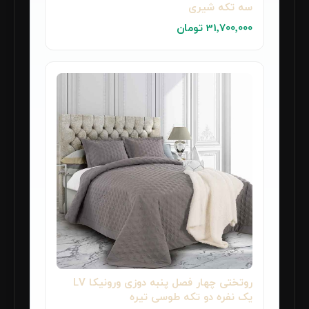
سه تکه شیری
31٬700٬000 تومان
روتختی چهار فصل پنبه دوزی ورونیکا LV
یک نفره دو تکه طوسی تیره