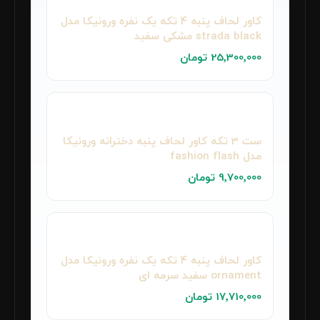
کاور لحاف پنبه‌ 4 تکه یک نفره ورونیکا مدل
strada black مشکی سفید
25٬300٬000 تومان
ست 3 تکه کاور لحاف پنبه دخترانه ورونیکا
مدل fashion flash
9٬700٬000 تومان
کاور لحاف پنبه‌ 4 تکه یک نفره ورونیکا مدل
ornament سفید سرمه ای
17٬710٬000 تومان