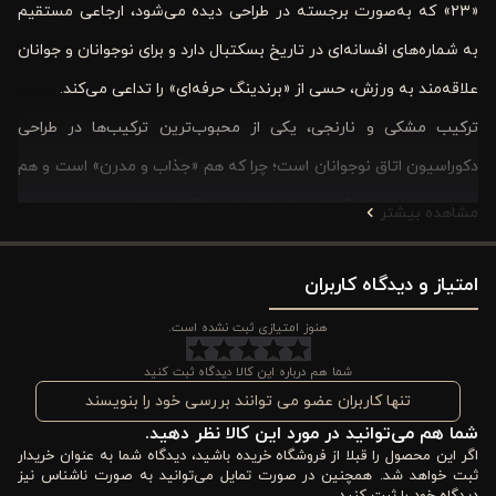
«۲۳» که به‌صورت برجسته در طراحی دیده می‌شود، ارجاعی مستقیم
به شماره‌های افسانه‌ای در تاریخ بسکتبال دارد و برای نوجوانان و جوانان
علاقه‌مند به ورزش، حسی از «برندینگ حرفه‌ای» را تداعی می‌کند.
ترکیب مشکی و نارنجی، یکی از محبوب‌ترین ترکیب‌ها در طراحی
دکوراسیون اتاق نوجوانان است؛ چرا که هم «جذاب و مدرن» است و هم
به دلیل تضاد بالا، کثیفی‌های احتمالی را کمتر نشان می‌دهد و دوام
مشاهده بیشتر
بصری بالایی دارد. رنگ اصلی توپ بسکتبال که به طرح، گرما، هیجان و
امتیاز و دیدگاه کاربران
حرکت می‌دهد. این رنگ در شب‌رنگ‌های چاپی، نماد جوانی و نشاط
است. رنگ مشکی به عنوان پس‌زمینه، نه تنها باعث می‌شود جزئیات
هنوز امتیازی ثبت نشده است.
نارنجی به شدت در فضا بدرخشند (تضاد رنگی بالا)، بلکه به اتاق‌خواب
شما هم درباره این کالا دیدگاه ثبت کنید
ابهت و جذابیت مردانه می‌بخشد.
تنها کاربران عضو می توانند بررسی خود را بنویسند
شما هم می‌توانید در مورد این کالا نظر دهید.
اگر به دنبال تغییری هیجان‌انگیز در اتاق‌خواب هستید، طرح اختصاصی
اگر این محصول را قبلا از فروشگاه خریده باشید، دیدگاه شما به عنوان خریدار
بسکتبالی (مدل ۲۳) با الهام از فرهنگِ پویای ورزش حرفه‌ای، بهترین
ثبت خواهد شد. همچنین در صورت تمایل می‌توانید به صورت ناشناس نیز
دیدگاه خود را ثبت کنید