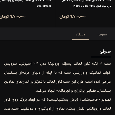
ست ۳ تکه کاور لحاف پنبه دخترانه فشن
ست 3 تکه کاور لحاف پسرانه ورونیکا مدل
ورونیکا مدل Happy Valentine
sea dream
9٬700٬000 تومان
9٬700٬000 تومان
معرفی
دیدگاه
معرفی
ست 3 تکه کاور لحاف پسرانه ورونیکا مدل 23 اسپرتی، سرویس
خواب تماتیک و ورزشی است که با الهام از دنیای حرفه‌ای بسکتبال
طراحی شده است. طرح این ست کاور لحاف با تمرکز بر المان‌های نمادین
بسکتبال، فضایی پرانرژی و قهرمانانه ایجاد می‌کند.
تصویر «جامپ‌شات» (پرش بسکتبالیست) که در ابعاد بزرگ روی کاور
لحاف و روبالشی نقش بسته، نمادی از اوج‌گیری و موفقیت است. عدد