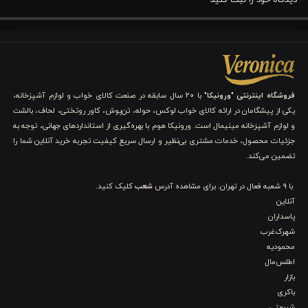
انتخاب است. ترکیب جسورانه رنگ نارنجی و مشکی، همراه با المان‌های
گرافیکی پرش و توپ بسکتبال، فضایی سرشار از انگیزه و انرژی را در
اتاق خواب شما ایجاد می‌کند. این مدل نه تنها یک روتختی، بلکه
بخشی از سبک زندگی فعال و متفاوت شماست.
فروشگاه اینترنتی "ورونیکا"
با ۲۰ سال سابقه در صنعت کالای خواب و لوازم آشپزخانه،
یکی از پیشگامان در ارائه کالای خواب لوکس، حوله، تن‌پوش، کاور روتختی، لحاف، بالشت
ویژگی و مزایای ست 3 تکه کاور لحاف پسرانه ورونیکا
و لوازم آشپزخانه مینیمال است. ورونیکا هوم با بهره‌گیری از استانداردهای جهانی، توجه به
مدل 23 اسپرتی
جزئیات محصول، خدمات مشتری بی‌نظیر و ارسال سریع کیفیت تجربه خرید آنلاین شما را
تضمین می‌کند.
به دنبال یک ست کاور لحاف یک نفره مدرن، باکیفیت و راحت برای اتاق
با 9 شعبه فعال در تهران. برای مشاهده آدرس
شعب
کلیک کنید.
نوجوان خود هستید؟ ست ۳ تکه کاور لحاف پسرانه ورونیکا مدل ۲۳
آنلاین
اسپرتی ترکیبی از طراحی جذاب و الیاف نخ پنبه ۱۰۰٪ است که خوابی
پاسداران
شهرک‌غرب
آرام و لوکس را برای شما به ارمغان می‌آورد. در ادامه با مهم‌ترین
محمودیه
ویژگی‌های این محصول آشنا می‌شوید.
اطلس‌مال
بازار
۱. طراحی اسپرتی پرانرژی و مدرن
باکری
شریعتی