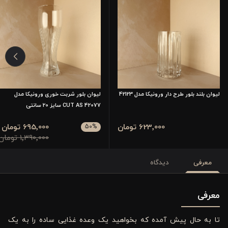
لیوان بلند بلور طرح دار ورونیکا مدل 42123
لیوان بلور شربت خوری ورونیکا مدل
42077 CUT AS سایز 20 سانتی
623٬000 تومان
695٬000 تومان
50
%
1٬390٬000 تومان
معرفی
دیدگاه
معرفی
تا به حال پیش آمده که بخواهید یک وعده غذایی ساده را به یک