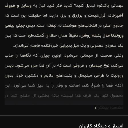
مهمانی باشکوه تبدیل کنید؟ شاید فکر کنید نیاز به
وسایل و ظروف
آشپزخانه
گران‌قیمت و پرزرق و برق دارید، اما حقیقت این است که
جادوی اصلی در انتخاب‌های هوشمندانه نهفته است.
دیس چینی بیضی
ورونیکا مدل پتینه روشن
، دقیقاً همان حلقه‌ی گمشده‌ای است که بین
یک سفره‌ی معمولی و یک میز پذیرایی خیره‌کننده فاصله می‌اندازد.
وقتی صحبت از مهمانی می‌شود، اولین چیزی که نگاه‌ها را جذب
می‌کند، نوع چیدمان و ظروفی است که در آن غذا سرو می‌شود. دیس
ورونیکا با طراحی مینیمال و پتینه‌های ملایم و دلنشین خود، بدون
آنکه فضا را شلوغ کند، اصالت و وقار را به میز شما می‌آورد. این
محصول تنها یک ظرف غذا نیست؛ بلکه بخشی از امضای شما در
پذیرایی از عزیزانتان است. تصور کنید برنج زعفرانی یا کباب‌های رنگین را
مشاهده بیشتر
در این دیس بیضی‌شکل سرو می‌کنید؛ کنتراست رنگ خاکی، ذغالی یا
امتیاز و دیدگاه کاربران
سبز آن با غذا، اشتهای هر بیننده‌ای را تحریک می‌کند. ما می‌دانیم که