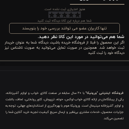
شما به دنبال کیفیت هستید، اما زیبایی هم به همان اندازه اهمیت
هنوز امتیازی ثبت نشده است.
دارد. با انتخاب این دیس، شما دیگر نیازی نیست بین کاربردی بودن و
شما هم درباره این کالا دیدگاه ثبت کنید
شیک بودن یکی را انتخاب کنید؛ ورونیکا هر دو را در بسته‌ای جذاب به
تنها کاربران عضو می توانند بررسی خود را بنویسند
شما هم می‌توانید در مورد این کالا نظر دهید.
شما هدیه می‌دهد. بیایید نگاهی دقیق‌تر به این همراه همیشگی
اگر این محصول را قبلا از فروشگاه خریده باشید، دیدگاه شما به عنوان خریدار
آشپزخانه شما بیندازیم.
ثبت خواهد شد. همچنین در صورت تمایل می‌توانید به صورت ناشناس نیز
دیدگاه خود را ثبت کنید
ویژگی های مهم دیس چینی بیضی ورونیکا مدل پتینه
روشن کدامند؟
جنس بدنه و کیفیت ساخت
فروشگاه اینترنتی "ورونیکا"
با ۲۰ سال سابقه در صنعت کالای خواب و لوازم آشپزخانه،
این دیس از مرغوب‌ترین نوع چینی پرسلین ساخته شده است. پرسلین
یکی از پیشگامان در ارائه کالای خواب لوکس، حوله، تن‌پوش، کاور روتختی، لحاف، بالشت
یا همان چینی درجه یک، برخلاف سرامیک‌های معمولی، در دمای بسیار
و لوازم آشپزخانه مینیمال است. ورونیکا هوم با بهره‌گیری از استانداردهای جهانی، توجه به
جزئیات محصول، خدمات مشتری بی‌نظیر و ارسال سریع کیفیت تجربه خرید آنلاین شما را
بالا پخته می‌شود که این امر باعث تراکم مولکولی بسیار بالای آن
تضمین می‌کند.
می‌گردد. نتیجه این فرآیند، محصولی است که نه تنها در برابر ضربات