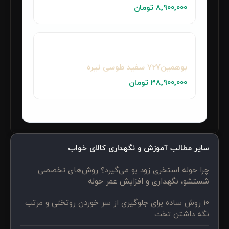
8٬900٬000 تومان
بوهمین727 سفید طوسی تیره
38٬900٬000 تومان
سایر مطالب آموزش و نگهداری کالای خواب
چرا حوله استخری زود بو می‌گیرد؟ روش‌های تخصصی
شستشو، نگهداری و افزایش عمر حوله
10 روش ساده برای جلوگیری از سر خوردن روتختی و مرتب
نگه داشتن تخت