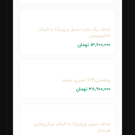
لحاف یک نفره تنسل ورونیکا با الیاف
اکالیپتوس
13٬600٬000 تومان
بوهمین724 شیری سفید
38٬900٬000 تومان
لحاف سوپر ورونیکا با الیاف میکروفایبر
طرحدار