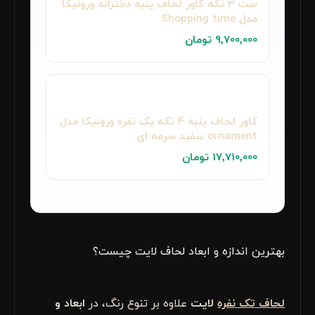
ست 3 تکه کاور لحاف پنبه دخترانه ورونیکا
مدل Shopping time
9٬700٬000 تومان
کاور لحاف پنبه‌ 4 تکه یک نفره ورونیکا مدل
ornament سفید سرمه ای
17٬710٬000 تومان
بهترین اندازه و ابعاد لحاف لایت چیست؟
لحاف تک نفره
لایت
علاوه بر تنوع رنگ، در
ابعاد و