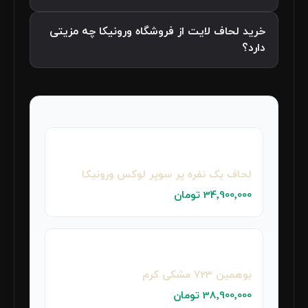
خرید لحاف لایت از فروشگاه ورونیکا چه مزیتی
دارد؟
لحاف یک نفره پر سوپر لوکس ورونیکا
34٬900٬000 تومان
بوهمین 723 مشکی کرم
38٬900٬000 تومان